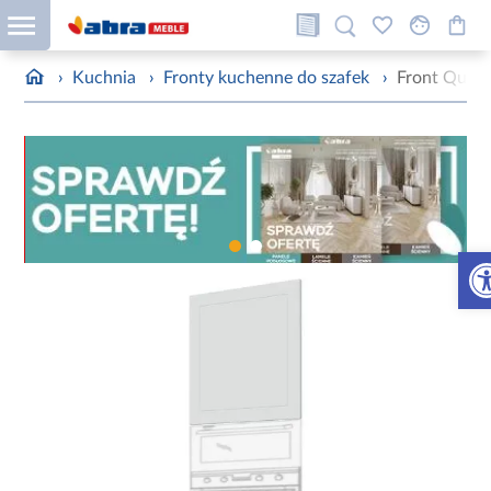
›
Kuchnia
›
Fronty kuchenne do szafek
›
Front Quan
Otw