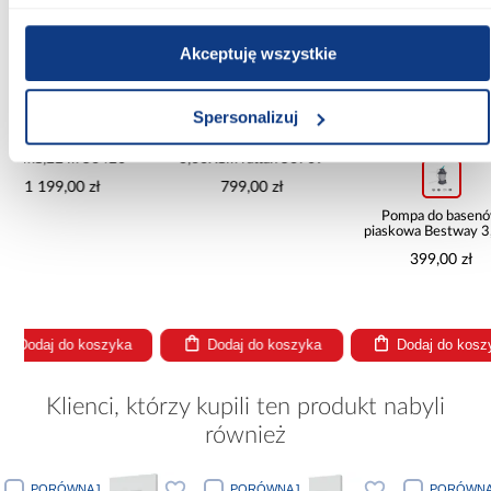
Akceptuję wszystkie
Spersonalizuj
wysyłka w 24h
wysyłka w 24h
wysy
mpą
Basen stelażowy z pompą
3,66X1m rattan 56709
799,00 zł
Pompa do basenów
Basen 
piaskowa Bestway 3,596
2.2X1
l/h 58515
2
399,00 zł
36
a
Dodaj do koszyka
Dodaj do koszyka
Doda
Klienci, którzy kupili ten produkt nabyli
również
PORÓWNAJ
PORÓWNAJ
PORÓWNA