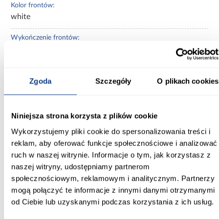
Kolor frontów:
white
Wykończenie frontów:
mat
Materiał wykonania:
Zgoda
Szczegóły
O plikach cookies
MDF
Waga [kg]:
5
Niniejsza strona korzysta z plików cookie
Wykorzystujemy pliki cookie do spersonalizowania treści i
reklam, aby oferować funkcje społecznościowe i analizować
ruch w naszej witrynie. Informacje o tym, jak korzystasz z
naszej witryny, udostępniamy partnerom
Inni Klienci sprawdzali również
społecznościowym, reklamowym i analitycznym. Partnerzy
mogą połączyć te informacje z innymi danymi otrzymanymi
PORÓWNAJ
PORÓWNAJ
PORÓW
od Ciebie lub uzyskanymi podczas korzystania z ich usług.