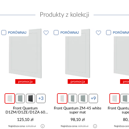
Produkty z kolekcji
PORÓWNAJ
PORÓWNAJ
PORÓWNA
promocja
promocja
pro
+3
+9
Front Quantum
Front Quantum ZM-45 white
Front Quant
D1ZM/D1ZE/D1ZA 60
super mat
sup
white super mat
125,10 zł
98,10 zł
80,
Najniższa cena:
139,00 zł
Najniższa cena:
109,00 zł
Najniższa cen