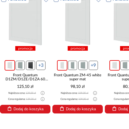
promocja
promocja
pro
+3
+9
Front Quantum
Front Quantum ZM-45 white
Front Quant
D1ZM/D1ZE/D1ZA 60
super mat
sup
white super mat
125,10 zł
98,10 zł
80,
Najniższa cena:
139,00 zł
Najniższa cena:
109,00 zł
Najniższa cen
Cena regularna:
139,00 zł
Cena regularna:
109,00 zł
Cena regular
Dodaj do koszyka
Dodaj do koszyka
Dodaj