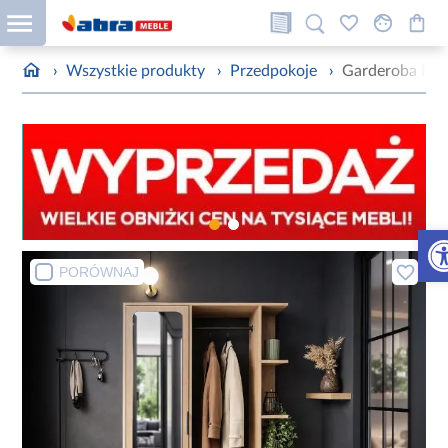
›
Wszystkie produkty
›
Przedpokoje
›
Garderoba Na
Otw
PORÓWNAJ