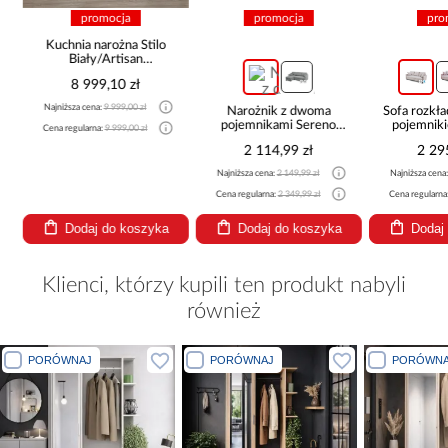
promocja
promocja
pro
Kuchnia narożna Stilo
Biały/Artisan
265x300x180 Cm
8 999,10 zł
Najniższa cena:
9 999,00 zł
Narożnik z dwoma
Sofa rozkła
pojemnikami Sereno
pojemnik
Cena regularna:
9 999,00 zł
beżowy
2 114,99 zł
2 29
Najniższa cena:
2 149,99 zł
Najniższa cena
Cena regularna:
2 349,99 zł
Cena regularna
Dodaj do koszyka
Dodaj do koszyka
Dodaj
Klienci, którzy kupili ten produkt nabyli
również
PORÓWNAJ
PORÓWNAJ
PORÓWNA