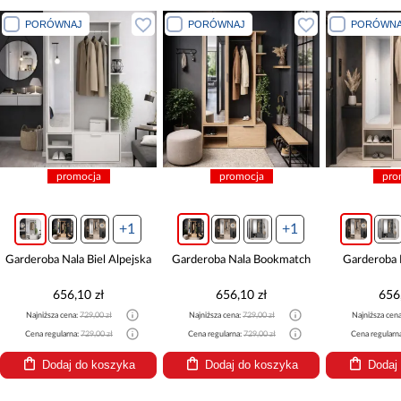
PORÓWNAJ
PORÓWNAJ
PORÓWNA
promocja
promocja
pro
+1
+1
Garderoba Nala Biel Alpejska
Garderoba Nala Bookmatch
Garderoba 
656,10 zł
656,10 zł
656
Najniższa cena:
729,00 zł
Najniższa cena:
729,00 zł
Najniższa cen
Cena regularna:
729,00 zł
Cena regularna:
729,00 zł
Cena regularn
Dodaj do koszyka
Dodaj do koszyka
Dodaj