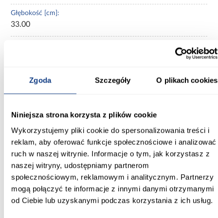
Głębokość [cm]:
33.00
Wysokość [cm]:
189.40
Wybarwienie:
Zgoda
Szczegóły
O plikach cookies
jasne drewnopodobne
Kolor frontów:
Niniejsza strona korzysta z plików cookie
bookmatch
Wykorzystujemy pliki cookie do spersonalizowania treści i
reklam, aby oferować funkcje społecznościowe i analizować
Kolor korpusu:
bookmatch
ruch w naszej witrynie. Informacje o tym, jak korzystasz z
naszej witryny, udostępniamy partnerom
Konstrukcja frontów:
społecznościowym, reklamowym i analitycznym. Partnerzy
Płyta wiórowa laminowana
mogą połączyć te informacje z innymi danymi otrzymanymi
od Ciebie lub uzyskanymi podczas korzystania z ich usług.
Konstrukcja korpusu:
Płyta wiórowa laminowana