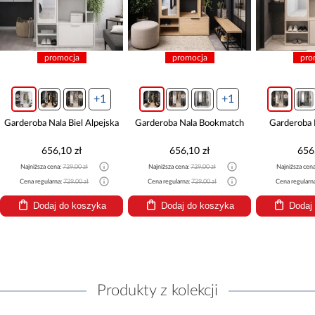
promocja
promocja
pro
+1
+1
Garderoba Nala Biel Alpejska
Garderoba Nala Bookmatch
Garderoba 
656,10 zł
656,10 zł
656
Najniższa cena:
729,00 zł
Najniższa cena:
729,00 zł
Najniższa cen
Cena regularna:
729,00 zł
Cena regularna:
729,00 zł
Cena regularn
Dodaj do koszyka
Dodaj do koszyka
Dodaj
Produkty z kolekcji