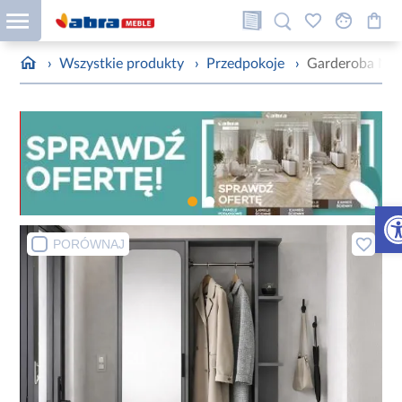
›
Wszystkie produkty
›
Przedpokoje
›
Garderoba Nal
Otw
PORÓWNAJ