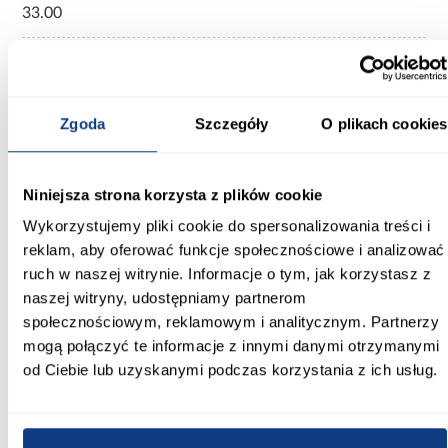
33.00
Wysokość [cm]:
189.40
Zgoda
Szczegóły
O plikach cookies
Wybarwienie:
szare
Kolor frontów:
Niniejsza strona korzysta z plików cookie
szary diament
Wykorzystujemy pliki cookie do spersonalizowania treści i
reklam, aby oferować funkcje społecznościowe i analizować
Kolor korpusu:
ruch w naszej witrynie. Informacje o tym, jak korzystasz z
szary diament
naszej witryny, udostępniamy partnerom
Konstrukcja frontów:
społecznościowym, reklamowym i analitycznym. Partnerzy
Płyta wiórowa laminowana
mogą połączyć te informacje z innymi danymi otrzymanymi
od Ciebie lub uzyskanymi podczas korzystania z ich usług.
Konstrukcja korpusu:
Płyta wiórowa laminowana