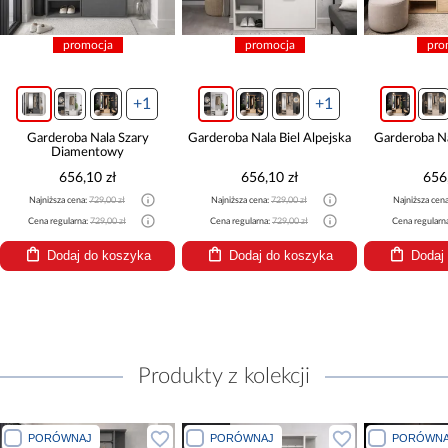
promocja
promocja
pro
+1
+1
Garderoba Nala Szary
Garderoba Nala Biel Alpejska
Garderoba N
Diamentowy
656,10 zł
656,10 zł
656
Najniższa cena:
729,00 zł
Najniższa cena:
729,00 zł
Najniższa cen
Cena regularna:
729,00 zł
Cena regularna:
729,00 zł
Cena regularn
Dodaj do koszyka
Dodaj do koszyka
Dodaj
Produkty z kolekcji
PORÓWNAJ
PORÓWNAJ
PORÓWNA