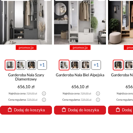
promocja
promocja
pro
+1
+1
Garderoba Nala Szary
Garderoba Nala Biel Alpejska
Garderoba N
Diamentowy
656,10 zł
656,10 zł
656
Najniższa cena:
729,00 zł
Najniższa cena:
729,00 zł
Najniższa cen
Cena regularna:
729,00 zł
Cena regularna:
729,00 zł
Cena regularn
Dodaj do koszyka
Dodaj do koszyka
Dodaj