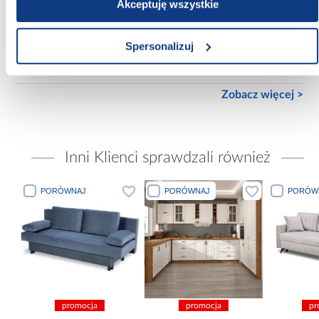
Wykończenie frontów:
Akceptuję wszystkie
mat
Spersonalizuj
Wykończenie korpusu:
mat
Zobacz więcej >
Inni Klienci sprawdzali również
PORÓWNAJ
PORÓWNAJ
PORÓWN
promocja
promocja
pro