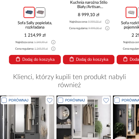
Kuchnia narożna Stilo
Biały/Artisan
265x300x180 Cm
8 999,10 zł
Najniższa cena:
9 999,00 zł
Sofa Sally popielata,
Sofa rozkła
rozkładana
pojemnik
Cena regularna:
9 999,00 zł
1 214,99 zł
2 29
Najniższa cena:
1 349,99 zł
Najniższa cena
Cena regularna:
1 349,99 zł
Cena regularna
Dodaj do koszyka
Dodaj do koszyka
Dodaj
Klienci, którzy kupili ten produkt nabyli
również
PORÓWNAJ
PORÓWNAJ
PORÓWNA