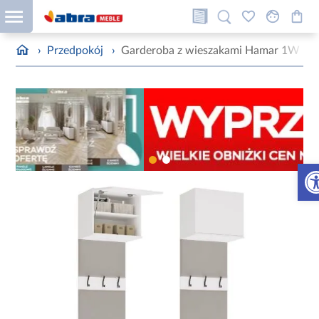
›
Przedpokój
›
Garderoba z wieszakami Hamar 1W bia
Otw