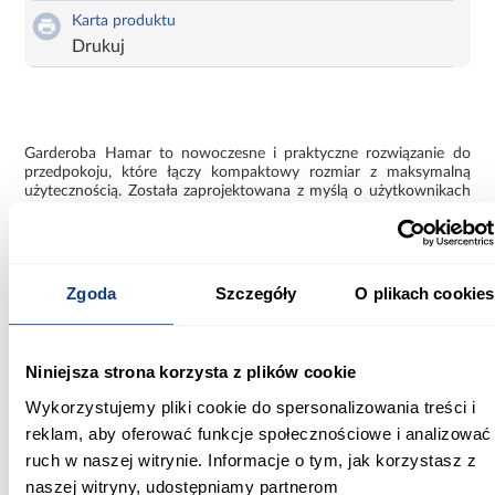
Karta produktu
Drukuj
Garderoba Hamar to nowoczesne i praktyczne rozwiązanie do
przedpokoju, które łączy kompaktowy rozmiar z maksymalną
użytecznością. Została zaprojektowana z myślą o użytkownikach
ceniących porządek, wygodę oraz minimalistyczny styl. W skład
zestawu wchodzi wygodne siedzisko z miejscem do
przechowywania, otwarty panel z wieszakami oraz pojemna
szafka górna.
Zgoda
Szczegóły
O plikach cookies
Zamiast klasycznej zabudowanej szafy, garderoba Hamar oferuje
otwarty wieszak z czarnymi plastikowymi haczykami, które
umożliwiają szybki dostęp do kurtek, toreb i plecaków – idealne
rozwiązanie do codziennego użytkowania. Dzięki kompaktowej
Niniejsza strona korzysta z plików cookie
budowie, mebel doskonale sprawdzi się zarówno w mniejszych
przedpokojach, jak i większych holach, zachowując optyczną
Wykorzystujemy pliki cookie do spersonalizowania treści i
lekkość wnętrza.
reklam, aby oferować funkcje społecznościowe i analizować
ruch w naszej witrynie. Informacje o tym, jak korzystasz z
Elementy wchodzące w skład wieszaka:
naszej witryny, udostępniamy partnerom