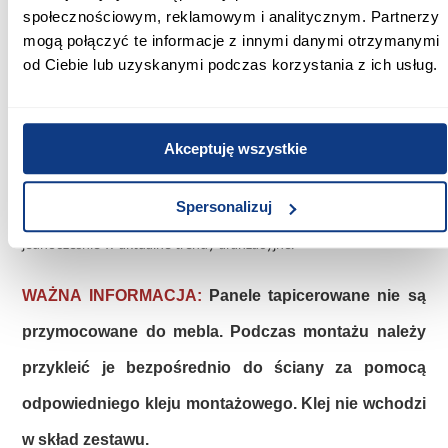
Szafka dolna z siedziskiem: 42 cm wysokości
społecznościowym, reklamowym i analitycznym. Partnerzy
Panel wieszakowy z oparciem w kolorze beżowym : 154 cm
mogą połączyć te informacje z innymi danymi otrzymanymi
wysokości
Szafka górna: 42 cm wysokości
od Ciebie lub uzyskanymi podczas korzystania z ich usług.
Model Hamar należy do modułowej serii mebli Hamar, co
pozwala na swobodne łączenie go z innymi elementami, takimi
Akceptuję wszystkie
jak szafy. Dzięki temu można łatwo stworzyć spersonalizowany
zestaw garderobiany dopasowany do indywidualnych potrzeb i
dostępnej przestrzeni.
Spersonalizuj
Kolor biały wprowadza do wnętrza elegancję i ciepło, wpisując się
jednocześnie w aktualne trendy aranżacyjne.
WAŻNA INFORMACJA:
Panele tapicerowane nie są
przymocowane do mebla. Podczas montażu należy
przykleić je bezpośrednio do ściany za pomocą
odpowiedniego kleju montażowego. Klej nie wchodzi
w skład zestawu.