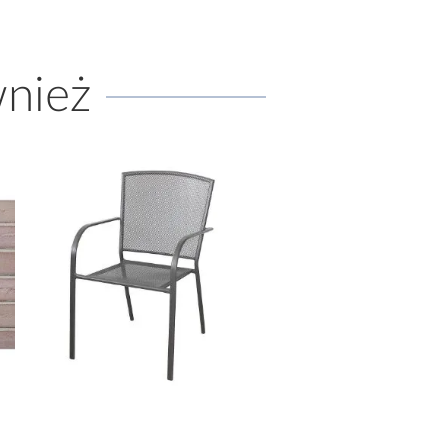
wnież