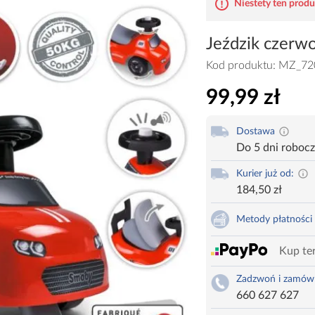
Niestety ten produk
Jeździk czer
Kod produktu:
MZ_72
99,99 zł
Dostawa
Do 5 dni roboc
Kurier już od:
184,50 zł
Metody płatności
Kup ter
Zadzwoń i zamów
660 627 627