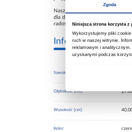
Zgoda
Nasz jeździk wykonany jest z naj
dla dzieci powyżej 10 miesiąca ż
radości, ale również zapewni bez
Niniejsza strona korzysta z
Wykorzystujemy pliki cookie 
Informacje
Inform
ruch w naszej witrynie. Inf
reklamowym i analitycznym. 
uzyskanymi podczas korzysta
54.0
Szerokość [cm]:
27.0
Głębokość [cm]:
40.0
Wysokość [cm]:
czer
Kolor: