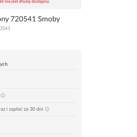
t nie jest dłużej dostępny.
wony 720541 Smoby
0541
zych
az i zapłać za 30 dni