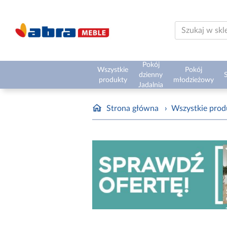
Pokój
Wszystkie
Pokój
dzienny
S
produkty
młodzieżowy
Jadalnia
Strona główna
›
Wszystkie prod