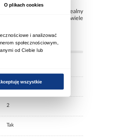
O plikach cookies
odporność na uszkodzenia. Idealny
, który nie tylko dostarczy wiele
ołecznościowe i analizować
artnerom społecznościowym,
anymi od Ciebie lub
kceptuję wszystkie
plastik
2
Tak