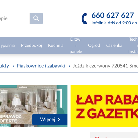
660 627 627
Infolinia dziś od 9:00 d
Drzwi
Tech
ypialnia
Przedpokój
Kuchnia
i
Ogród
Łazienka
i
panele
Insta
ukty
›
Piaskownice i zabawki
›
Jeździk czerwony 720541 Sm
Więcej