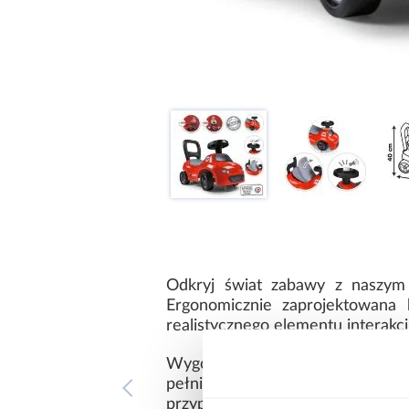
Odkryj świat zabawy z naszym
Ergonomicznie zaprojektowana
realistycznego elementu interakcji
Wygodne siedzenie zintegrowane
pełniące funkcję rączki zapew
przypadkowymi wywróceniami, za