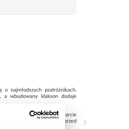
 o najmłodszych podróżnikach.
e, a wbudowany klakson dodaje
ne zabawki, podczas gdy oparcie
datkowe wypustki chronią przed