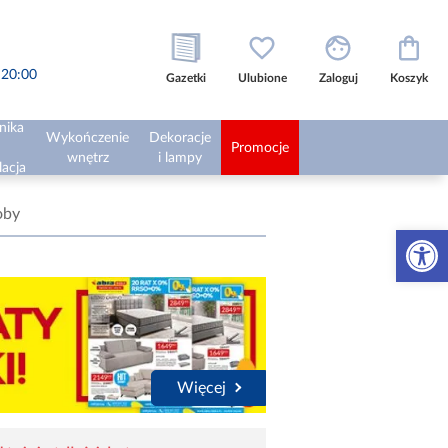
o 20:00
Gazetki
Ulubione
Zaloguj
Koszyk
nika
Wykończenie
Dekoracje
Promocje
wnętrz
i lampy
lacja
oby
Otwórz 
Więcej