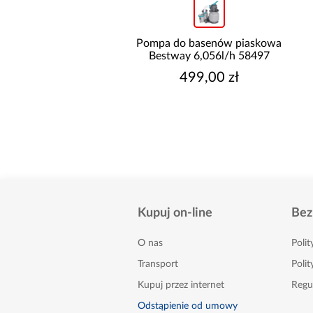
n stelażowy z pompą
Pompa do basenów piaskowa
6X1m rattan 56709
Bestway 6,056l/h 58497
799,00 zł
499,00 zł
Kupuj on-line
Bez
O nas
Poli
Transport
Polit
Kupuj przez internet
Regu
Odstąpienie od umowy