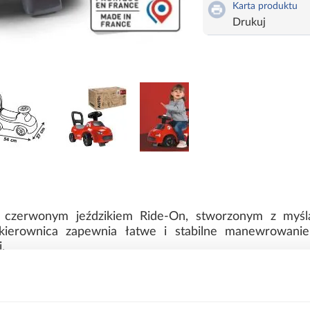
Karta produktu
Drukuj
 czerwonym jeździkiem Ride-On, stworzonym z myślą
 kierownica zapewnia łatwe i stabilne manewrowani
.
 z praktycznym schowkiem oferuje miejsce na ulubio
nia stabilność i bezpieczeństwo podczas jazdy. Do
pewniając spokój podczas intensywnej zabawy.