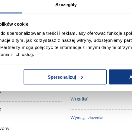
Szczegóły
wyższej jakości materiałów, gwarantujących trwałość i 
ycia, o wymiarach 54 x 27 x 40 cm. To doskonały prezent
pieczną i komfortową zabawę przez wiele godzin.
 plików cookie
do spersonalizowania treści i reklam, aby oferować funkcje sp
acje o produkcie
ormacje o tym, jak korzystasz z naszej witryny, udostępniamy p
Partnerzy mogą połączyć te informacje z innymi danymi otrzym
nia z ich usług.
0
Spersonalizuj
A
Materiał wykonania:
0
Waga [kg]:
0
Wymaga złożenia:
wony