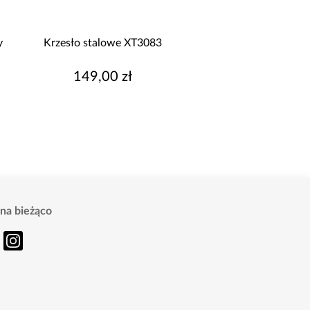
y
Krzesło stalowe XT3083
Szafa Palermo 2
kaszmir/lustro
149,00 zł
1 699,00 z
na bieżąco