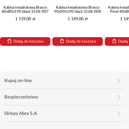
Kabina kwadratowa Brasco
Kabina kwadratowa Brasco
Kabina kwad
80x80x190 black S168-007
90x90x190 black S168-008
Pivot 80x
S16
1 139,00 zł
1 149,00 zł
1 14
Dodaj do koszyka
Dodaj do koszyka
Dodaj
Kupuj on-line
Bezpieczeństwo
Sklepy Abra S.A.