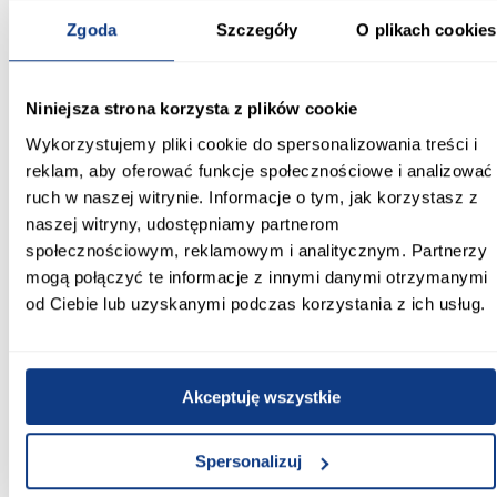
Zgoda
Szczegóły
O plikach cookies
Grubość szkła (mm):
5
Kształt:
Niniejsza strona korzysta z plików cookie
kwadratowy
Wykorzystujemy pliki cookie do spersonalizowania treści i
reklam, aby oferować funkcje społecznościowe i analizować
Kabina z brodzikiem:
ruch w naszej witrynie. Informacje o tym, jak korzystasz z
Nie
naszej witryny, udostępniamy partnerom
społecznościowym, reklamowym i analitycznym. Partnerzy
Rodzaj profilu:
zamknięty
mogą połączyć te informacje z innymi danymi otrzymanymi
od Ciebie lub uzyskanymi podczas korzystania z ich usług.
Kolor profilu:
czarny
Akceptuję wszystkie
Kolor szkła:
bezbarwny
Spersonalizuj
Powłoka ułatwiająca czyszczenie:
Nie