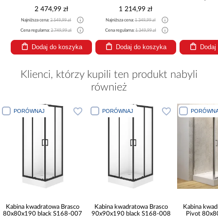
2 474,99 zł
1 214,99 zł
Najniższa cena:
2 549,99 zł
Najniższa cena:
1 349,99 zł
Cena regularna:
2 749,99 zł
Cena regularna:
1 349,99 zł
Dodaj do koszyka
Dodaj do koszyka
Dodaj
Klienci, którzy kupili ten produkt nabyli
również
PORÓWNAJ
PORÓWNAJ
PORÓWNA
Kabina kwadratowa Brasco
Kabina kwadratowa Brasco
Kabina kwad
80x80x190 black S168-007
90x90x190 black S168-008
Pivot 80x