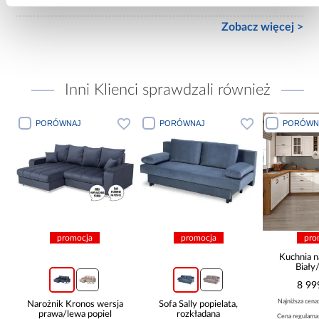
Zobacz więcej >
Inni Klienci sprawdzali również
PORÓWNAJ
PORÓWNAJ
PORÓWN
promocja
promocja
pro
Kuchnia n
Biały
265x30
8 99
Najniższa cena
Narożnik Kronos wersja
Sofa Sally popielata,
prawa/lewa popiel
rozkładana
Cena regularna