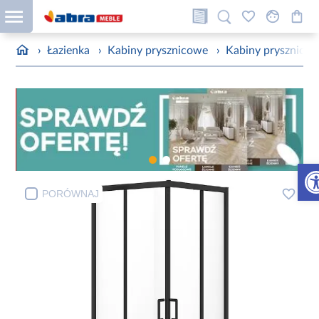
›
Łazienka
›
Kabiny prysznicowe
›
Kabiny prysznico
Otw
PORÓWNAJ