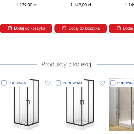
S16
1 139,00 zł
1 149,00 zł
1 14
Dodaj do koszyka
Dodaj do koszyka
Dodaj
Produkty z kolekcji
PORÓWNAJ
PORÓWNAJ
PORÓWNA