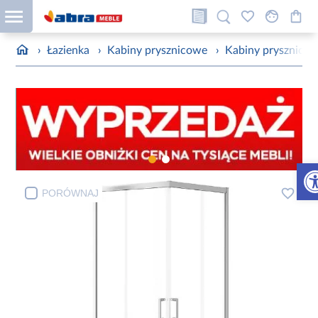
›
Łazienka
›
Kabiny prysznicowe
›
Kabiny prysznico
Otw
PORÓWNAJ