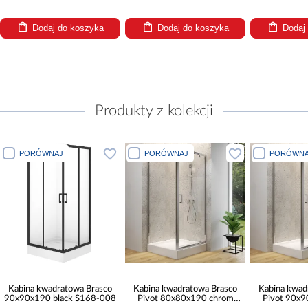
Dodaj do koszyka
Dodaj do koszyka
Dodaj
Produkty z kolekcji
PORÓWNAJ
PORÓWNAJ
PORÓWNA
Kabina kwadratowa Brasco
Kabina kwadratowa Brasco
Kabina kwad
90x90x190 black S168-008
Pivot 80x80x190 chrom
Pivot 90x