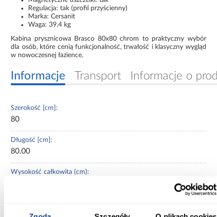
Regulacja: tak (profil przyścienny)
Marka: Cersanit
Waga: 39,4 kg
Kabina prysznicowa Brasco 80x80 chrom to praktyczny wybór
dla osób, które cenią funkcjonalność, trwałość i klasyczny wygląd
w nowoczesnej łazience.
Informacje
Transport
Informacje o pro
Szerokość [cm]:
80
Długość [cm]:
80.00
Wysokość całkowita (cm):
190.00
Grubość szkła (mm):
5
Zgoda
Szczegóły
O plikach cookies