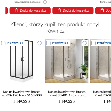
Cena regularna:
1 349,99 zł
Cena regularna
Dodaj do koszyka
Dodaj do koszyka
Dodaj
Klienci, którzy kupili ten produkt nabyli
również
PORÓWNAJ
PORÓWNAJ
PORÓWNA
Kabina kwadratowa Brasco
Kabina kwadratowa Brasco
Kabina kwad
90x90x190 black S168-008
Pivot 80x80x190 chrom
Pivot 90x
S168-009
S16
1 149,00 zł
1 149,00 zł
1 19