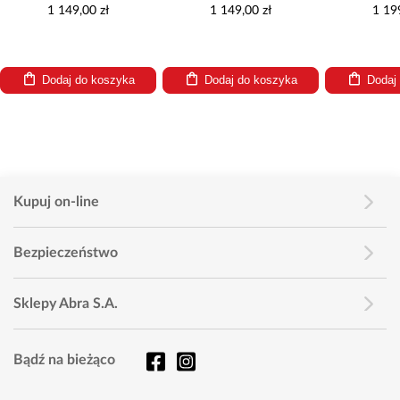
S168-009
S16
1 149,00 zł
1 149,00 zł
1 19
Dodaj do koszyka
Dodaj do koszyka
Dodaj
Kupuj on-line
Bezpieczeństwo
Sklepy Abra S.A.
Bądź na bieżąco