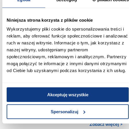
Kształt:
kwadratowy
Niniejsza strona korzysta z plików cookie
Wykorzystujemy pliki cookie do spersonalizowania treści i
Kabina z brodzikiem:
reklam, aby oferować funkcje społecznościowe i analizować
Nie
ruch w naszej witrynie. Informacje o tym, jak korzystasz z
Rodzaj profilu:
naszej witryny, udostępniamy partnerom
zamknięty
społecznościowym, reklamowym i analitycznym. Partnerzy
mogą połączyć te informacje z innymi danymi otrzymanymi
Kolor profilu:
od Ciebie lub uzyskanymi podczas korzystania z ich usług.
chrom
Kolor szkła:
bezbarwny
Akceptuję wszystkie
Powłoka ułatwiająca czyszczenie:
Spersonalizuj
Nie
Zobacz więcej >