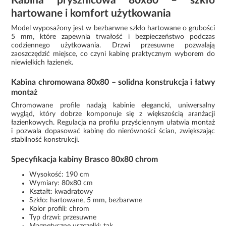
Kabina prysznicowa 80x80 – szkło
hartowane i komfort użytkowania
Model wyposażony jest w bezbarwne szkło hartowane o grubości
5 mm, które zapewnia trwałość i bezpieczeństwo podczas
codziennego użytkowania. Drzwi przesuwne pozwalają
zaoszczędzić miejsce, co czyni kabinę praktycznym wyborem do
niewielkich łazienek.
Kabina chromowana 80x80 – solidna konstrukcja i łatwy
montaż
Chromowane profile nadają kabinie elegancki, uniwersalny
wygląd, który dobrze komponuje się z większością aranżacji
łazienkowych. Regulacja na profilu przyściennym ułatwia montaż
i pozwala dopasować kabinę do nierówności ścian, zwiększając
stabilność konstrukcji.
Specyfikacja kabiny Brasco 80x80 chrom
Wysokość: 190 cm
Wymiary: 80x80 cm
Kształt: kwadratowy
Szkło: hartowane, 5 mm, bezbarwne
Kolor profili: chrom
Typ drzwi: przesuwne
Magnetyczne uszczelki: tak