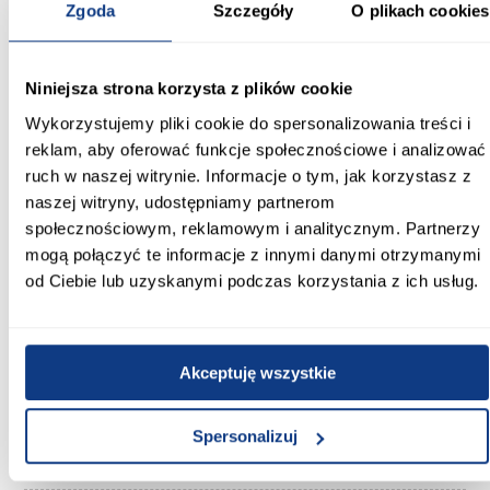
Wysokość całkowita (cm):
Zgoda
Szczegóły
O plikach cookies
195.00
Długość [cm]:
Niniejsza strona korzysta z plików cookie
90.00
Wykorzystujemy pliki cookie do spersonalizowania treści i
reklam, aby oferować funkcje społecznościowe i analizować
Szerokość [cm]:
90.00
ruch w naszej witrynie. Informacje o tym, jak korzystasz z
naszej witryny, udostępniamy partnerom
Marka produktu:
społecznościowym, reklamowym i analitycznym. Partnerzy
KERMI
mogą połączyć te informacje z innymi danymi otrzymanymi
od Ciebie lub uzyskanymi podczas korzystania z ich usług.
Kolor:
chrom
Kształt:
Akceptuję wszystkie
kwadratowy
Spersonalizuj
Grubość szkła (mm):
4/5