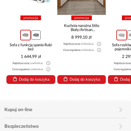
promocja
promocja
pro
Kuchnia narożna Stilo
Biały/Artisan
265x300x180 Cm
8 999,10 zł
Najniższa cena:
9 999,00 zł
Sofa z funkcją spania Rubi
Sofa rozkła
beż
pojemnik
Cena regularna:
9 999,00 zł
1 644,99 zł
2 29
Najniższa cena:
1 649,99 zł
Najniższa cena
Cena regularna:
1 849,99 zł
Cena regularna
Dodaj do koszyka
Dodaj do koszyka
Dodaj
Kupuj on-line
Bezpieczeństwo