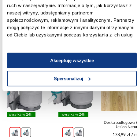
ruch w naszej witrynie. Informacje o tym, jak korzystasz z
Materiał wykonania:
naszej witryny, udostępniamy partnerom
blacha czarna gatunek DC01
społecznościowym, reklamowym i analitycznym. Partnerzy
mogą połączyć te informacje z innymi danymi otrzymanymi
od Ciebie lub uzyskanymi podczas korzystania z ich usług.
Inni Klienci sprawdzali również
Akceptuję wszystkie
PORÓWNAJ
PORÓWNAJ
PORÓW
Spersonalizuj
wysyłka w 24h
Deska podłogowa Barlinek
Elasty
Jesion Natur
Minera
14x180x1092
178,99 zł / m2
109,9