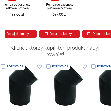
Pompa do basenów
piaskowa bestway
8,327l/h 58499
699,00 zł
a
Dodaj do koszyka
Dodaj do koszyka
Doda
Klienci, którzy kupili ten produkt nabyli
również
PORÓWNAJ
PORÓWNAJ
PORÓWNA