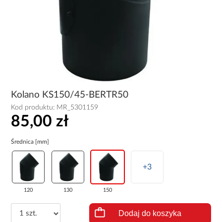
Kolano KS150/45-BERTR50
Kod produktu:
MR_5301159
85,00 zł
Średnica [mm]
+3
120
130
150
Dodaj do koszyka