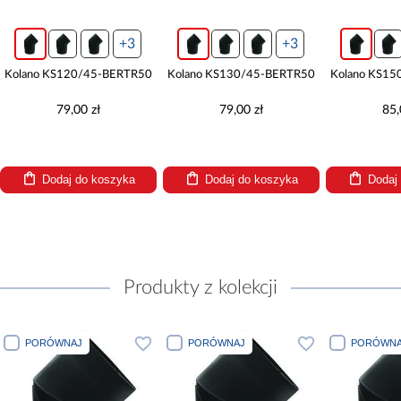
+3
+3
Kolano KS120/45-BERTR50
Kolano KS130/45-BERTR50
Kolano KS15
79,00 zł
79,00 zł
85,
Dodaj do koszyka
Dodaj do koszyka
Dodaj
Produkty z kolekcji
PORÓWNAJ
PORÓWNAJ
PORÓWNA