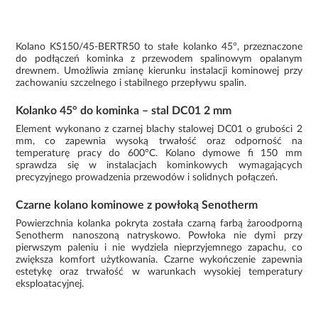
Kolano KS150/45-BERTR50 to stałe kolanko 45°, przeznaczone
do podłączeń kominka z przewodem spalinowym opalanym
drewnem. Umożliwia zmianę kierunku instalacji kominowej przy
zachowaniu szczelnego i stabilnego przepływu spalin.
Kolanko 45° do kominka – stal DC01 2 mm
Element wykonano z czarnej blachy stalowej DC01 o grubości 2
mm, co zapewnia wysoką trwałość oraz odporność na
temperaturę pracy do 600°C. Kolano dymowe fi 150 mm
sprawdza się w instalacjach kominkowych wymagających
precyzyjnego prowadzenia przewodów i solidnych połączeń.
Czarne kolano kominowe z powłoką Senotherm
Powierzchnia kolanka pokryta została czarną farbą żaroodporną
Senotherm nanoszoną natryskowo. Powłoka nie dymi przy
pierwszym paleniu i nie wydziela nieprzyjemnego zapachu, co
zwiększa komfort użytkowania. Czarne wykończenie zapewnia
estetykę oraz trwałość w warunkach wysokiej temperatury
eksploatacyjnej.