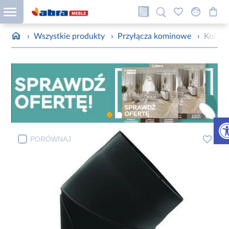
›
Wszystkie produkty
›
Przyłącza kominowe
›
Kolan
Otw
PORÓWNAJ