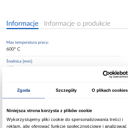
Informacje
Informacje o produkcie
Max temperatura pracy:
600° C
Średnica [mm]:
150
Zastosowanie/przenaczenie:
przewody dymowe
Zgoda
Szczegóły
O plikach cookies
Grubość blachy:
2 mm
Niniejsza strona korzysta z plików cookie
Kolor:
Wykorzystujemy pliki cookie do spersonalizowania treści i
czarny
reklam, aby oferować funkcje społecznościowe i analizować