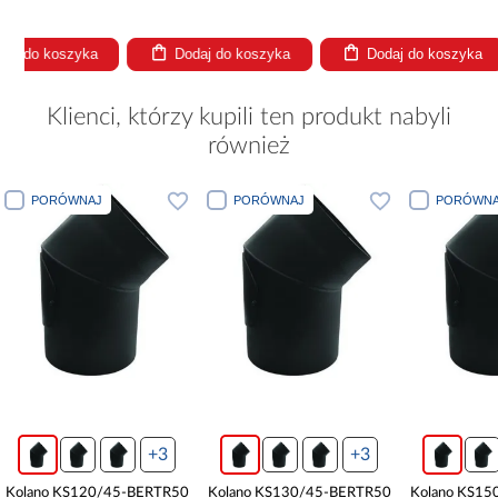
Dodaj do koszyka
Dodaj do koszyka
Dodaj
Klienci, którzy kupili ten produkt nabyli
również
PORÓWNAJ
PORÓWNAJ
PORÓWNA
+3
+3
Kolano KS120/45-BERTR50
Kolano KS130/45-BERTR50
Kolano KS15