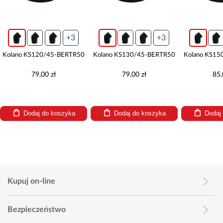
+3
+3
Kolano KS120/45-BERTR50
Kolano KS130/45-BERTR50
Kolano KS15
79,00 zł
79,00 zł
85,
Dodaj do koszyka
Dodaj do koszyka
Dodaj
Kupuj on-line
Bezpieczeństwo