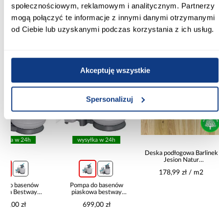
społecznościowym, reklamowym i analitycznym. Partnerzy
mogą połączyć te informacje z innymi danymi otrzymanymi
od Ciebie lub uzyskanymi podczas korzystania z ich usług.
Inni Klienci sprawdzali również
PORÓWNAJ
PORÓWNAJ
PORÓWN
Akceptuję wszystkie
Spersonalizuj
wysyłka w 24h
Deska podłogowa Barlinek
Elastycz
Jesion Natur
Mineral
14x180x1092
178,99 zł / m2
109,99
Pompa do basenów
piaskowa bestway
8,327l/h 58499
699,00 zł