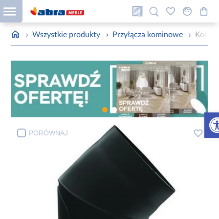
›
Wszystkie produkty
›
Przyłącza kominowe
›
Kolan
Otw
PORÓWNAJ