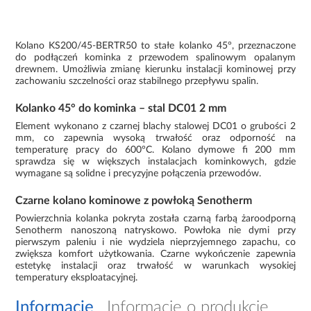
Kolano KS200/45-BERTR50 to stałe kolanko 45°, przeznaczone
do podłączeń kominka z przewodem spalinowym opalanym
drewnem. Umożliwia zmianę kierunku instalacji kominowej przy
zachowaniu szczelności oraz stabilnego przepływu spalin.
Kolanko 45° do kominka – stal DC01 2 mm
Element wykonano z czarnej blachy stalowej DC01 o grubości 2
mm, co zapewnia wysoką trwałość oraz odporność na
temperaturę pracy do 600°C. Kolano dymowe fi 200 mm
sprawdza się w większych instalacjach kominkowych, gdzie
wymagane są solidne i precyzyjne połączenia przewodów.
Czarne kolano kominowe z powłoką Senotherm
Powierzchnia kolanka pokryta została czarną farbą żaroodporną
Senotherm nanoszoną natryskowo. Powłoka nie dymi przy
pierwszym paleniu i nie wydziela nieprzyjemnego zapachu, co
zwiększa komfort użytkowania. Czarne wykończenie zapewnia
estetykę instalacji oraz trwałość w warunkach wysokiej
temperatury eksploatacyjnej.
Informacje
Informacje o produkcie