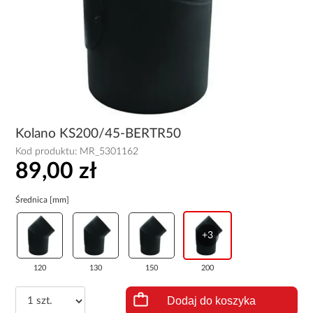
Kolano KS200/45-BERTR50
Kod produktu:
MR_5301162
89,00 zł
Średnica [mm]
+3
120
130
150
200
Dodaj do koszyka