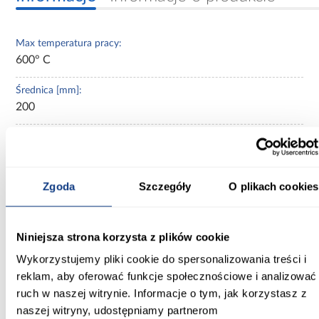
Max temperatura pracy:
600° C
Średnica [mm]:
200
Zastosowanie/przenaczenie:
przewody dymowe
Grubość blachy:
Zgoda
Szczegóły
O plikach cookies
2 mm
Kolor:
Niniejsza strona korzysta z plików cookie
czarny
Wykorzystujemy pliki cookie do spersonalizowania treści i
reklam, aby oferować funkcje społecznościowe i analizować
Materiał wykonania:
ruch w naszej witrynie. Informacje o tym, jak korzystasz z
blacha czarna gatunek DC01
naszej witryny, udostępniamy partnerom