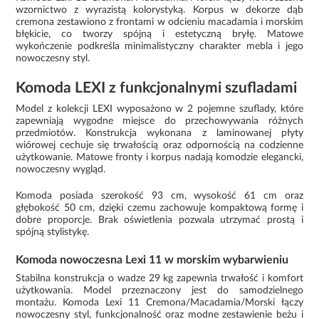
wzornictwo z wyrazistą kolorystyką. Korpus w dekorze dąb
cremona zestawiono z frontami w odcieniu macadamia i morskim
błękicie, co tworzy spójną i estetyczną bryłę. Matowe
wykończenie podkreśla minimalistyczny charakter mebla i jego
nowoczesny styl.
Komoda LEXI z funkcjonalnymi szufladami
Model z kolekcji LEXI wyposażono w 2 pojemne szuflady, które
zapewniają wygodne miejsce do przechowywania różnych
przedmiotów. Konstrukcja wykonana z laminowanej płyty
wiórowej cechuje się trwałością oraz odpornością na codzienne
użytkowanie. Matowe fronty i korpus nadają komodzie elegancki,
nowoczesny wygląd.
Komoda posiada szerokość 93 cm, wysokość 61 cm oraz
głębokość 50 cm, dzięki czemu zachowuje kompaktową formę i
dobre proporcje. Brak oświetlenia pozwala utrzymać prostą i
spójną stylistykę.
Komoda nowoczesna Lexi 11 w morskim wybarwieniu
Stabilna konstrukcja o wadze 29 kg zapewnia trwałość i komfort
użytkowania. Model przeznaczony jest do samodzielnego
montażu. Komoda Lexi 11 Cremona/Macadamia/Morski łączy
nowoczesny styl, funkcjonalność oraz modne zestawienie beżu i