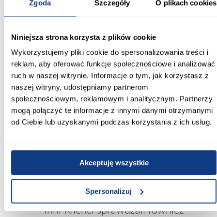
Zgoda
Szczegóły
O plikach cookies
Wybarwienie:
beżowe
Niniejsza strona korzysta z plików cookie
Kolekcja:
Wykorzystujemy pliki cookie do spersonalizowania treści i
Lexi
reklam, aby oferować funkcje społecznościowe i analizować
Ilość drzwi:
ruch w naszej witrynie. Informacje o tym, jak korzystasz z
nie dotyczy
naszej witryny, udostępniamy partnerom
społecznościowym, reklamowym i analitycznym. Partnerzy
Ilość szuflad:
mogą połączyć te informacje z innymi danymi otrzymanymi
2-szuflady
od Ciebie lub uzyskanymi podczas korzystania z ich usług.
Wykończenie frontów:
mat
Akceptuję wszystkie
Zobacz więcej >
Spersonalizuj
Inni Klienci sprawdzali również