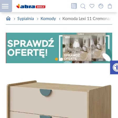
›
Sypialnia
›
Komody
›
Komoda Lexi 11 Cremona/Ma
Otw