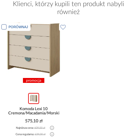
Klienci, którzy kupili ten produkt nabyli
również
PORÓWNAJ
promocja
Komoda Lexi 10
Cremona/Macadamia/Morski
575,10 zł
Najniższa cena:
609,00 zł
Cena regularna:
639,00 zł