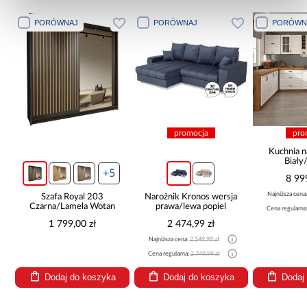
PORÓWNAJ
PORÓWNAJ
PORÓWN
promocja
pro
ą
Kuchnia n
Biały
265x30
+5
8 99
Najniższa cena
Szafa Royal 203
Narożnik Kronos wersja
Czarna/Lamela Wotan
prawa/lewa popiel
Cena regularna
1 799,00 zł
2 474,99 zł
Najniższa cena:
2 549,99 zł
Cena regularna:
2 749,99 zł
Dodaj do koszyka
Dodaj do koszyka
Dodaj