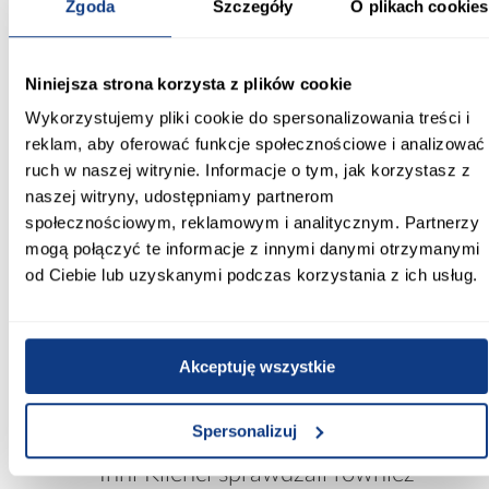
Zgoda
Szczegóły
O plikach cookies
Wybarwienie:
beżowe
Niniejsza strona korzysta z plików cookie
Kolekcja:
Wykorzystujemy pliki cookie do spersonalizowania treści i
Lexi
reklam, aby oferować funkcje społecznościowe i analizować
Ilość drzwi:
ruch w naszej witrynie. Informacje o tym, jak korzystasz z
nie dotyczy
naszej witryny, udostępniamy partnerom
społecznościowym, reklamowym i analitycznym. Partnerzy
Ilość szuflad:
mogą połączyć te informacje z innymi danymi otrzymanymi
2-szuflady
od Ciebie lub uzyskanymi podczas korzystania z ich usług.
Wykończenie frontów:
mat
Akceptuję wszystkie
Zobacz więcej >
Spersonalizuj
Inni Klienci sprawdzali również