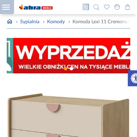
›
Sypialnia
›
Komody
›
Komoda Lexi 11 Cremona/Ma
Otw