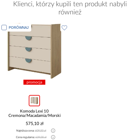
Klienci, którzy kupili ten produkt nabyli
również
PORÓWNAJ
promocja
Komoda Lexi 10
Cremona/Macadamia/Morski
575,10 zł
Najniższa cena:
609,00 zł
Cena regularna:
639,00 zł