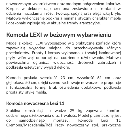
nowoczesnym wzornictwem oraz modnym połączeniem kolorów.
Korpus w dekorze dąb cremona zestawiono z frontami w
odcieniu macadamia i różu, tworząc spójną oraz elegancką bryłę.
Matowe wykończenie podkreśla minimalistyczny charakter mebla
i doskonale wpisuje się w aktualne trendy aranżacyjne.
Komoda LEXI w beżowym wybarwieniu
Model z kolekcji LEXI wyposażono w 2 praktyczne szuflady, które
zapewniają wygodne miejsce do przechowywania różnych
przedmiotów. Fronty i korpus wykonano z trwałej laminowanej
płyty wiórowej odpornej na codzienne użytkowanie. Matowa
powierzchnia ogranicza widoczność drobnych zabrudzeń i
podkreśla estetyczny wygląd dekoru.
Komoda posiada szerokość 93 cm, wysokość 61 cm oraz
głębokość 50 cm, dzięki czemu zachowuje nowoczesne proporcje
i funkcjonalną formę. Brak oświetlenia dodatkowo podkreśla
prostą stylistykę mebla.
Komoda nowoczesna Lexi 11
Stabilna konstrukcja o wadze 29 kg zapewnia komfort
codziennego użytkowania oraz trwałość. Model przeznaczony jest
do samodzielnego montażu. Komoda Lexi 11
Cremona/Macadamia/Róż łączy nowoczesny styl, praktyczne