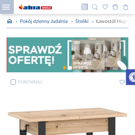
›
Pokój dzienny Jadalnia
›
Stoliki
›
Ławostół Hugo Ar
Otw
PORÓWNAJ