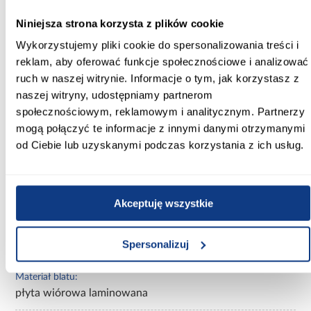
Wysokość [cm]:
63.50
Niniejsza strona korzysta z plików cookie
Wykorzystujemy pliki cookie do spersonalizowania treści i
Długość przed rozłożeniem [cm]:
reklam, aby oferować funkcje społecznościowe i analizować
120.00
ruch w naszej witrynie. Informacje o tym, jak korzystasz z
Długość po rozłożeniu [cm]:
naszej witryny, udostępniamy partnerom
157.00
społecznościowym, reklamowym i analitycznym. Partnerzy
mogą połączyć te informacje z innymi danymi otrzymanymi
Kolor:
od Ciebie lub uzyskanymi podczas korzystania z ich usług.
dąb artisan/czarny
Wybarwienie:
jasne drewnopodobne
Akceptuję wszystkie
Wykończenie blatu:
Spersonalizuj
mat
Materiał blatu:
płyta wiórowa laminowana