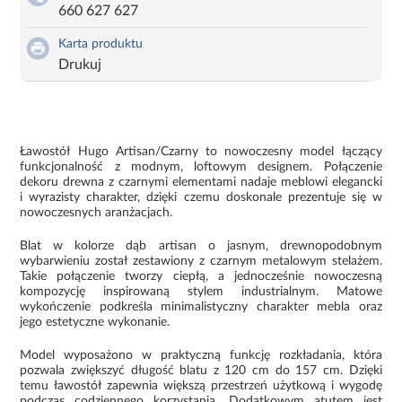
660 627 627
Karta produktu
Drukuj
Ławostół Hugo Artisan/Czarny to nowoczesny model łączący
funkcjonalność z modnym, loftowym designem. Połączenie
dekoru drewna z czarnymi elementami nadaje meblowi elegancki
i wyrazisty charakter, dzięki czemu doskonale prezentuje się w
nowoczesnych aranżacjach.
Blat w kolorze dąb artisan o jasnym, drewnopodobnym
wybarwieniu został zestawiony z czarnym metalowym stelażem.
Takie połączenie tworzy ciepłą, a jednocześnie nowoczesną
kompozycję inspirowaną stylem industrialnym. Matowe
wykończenie podkreśla minimalistyczny charakter mebla oraz
jego estetyczne wykonanie.
Model wyposażono w praktyczną funkcję rozkładania, która
pozwala zwiększyć długość blatu z 120 cm do 157 cm. Dzięki
temu ławostół zapewnia większą przestrzeń użytkową i wygodę
podczas codziennego korzystania. Dodatkowym atutem jest