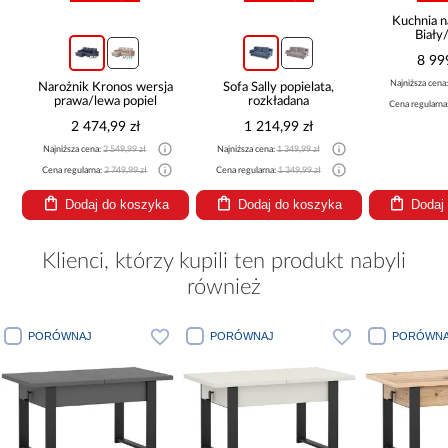
Kuchnia n
Biały
265x30
8 99
Najniższa cena
Narożnik Kronos wersja
Sofa Sally popielata,
prawa/lewa popiel
rozkładana
Cena regularna
2 474,99 zł
1 214,99 zł
Najniższa cena:
2 549,99 zł
Najniższa cena:
1 349,99 zł
Cena regularna:
2 749,99 zł
Cena regularna:
1 349,99 zł
Dodaj do koszyka
Dodaj do koszyka
Dodaj
Klienci, którzy kupili ten produkt nabyli
również
PORÓWNAJ
PORÓWNAJ
PORÓWNA