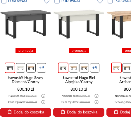
PORÓWNAJ
PORÓWNAJ
PORÓWNA
promocja
promocja
pro
+9
+9
Ławostół Hugo Szary
Ławostół Hugo Biel
Ławos
Diament/Czarny
Alpejska/Czarny
Artisa
800,10 zł
800,10 zł
800
Najniższa cena:
889,00 zł
Najniższa cena:
889,00 zł
Najniższa cen
Cena regularna:
889,00 zł
Cena regularna:
889,00 zł
Cena regularn
Dodaj do koszyka
Dodaj do koszyka
Dodaj