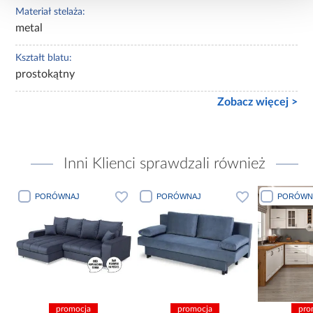
Materiał stelaża:
metal
Kształt blatu:
prostokątny
Zobacz więcej >
Inni Klienci sprawdzali również
PORÓWNAJ
PORÓWNAJ
PORÓWN
promocja
promocja
pro