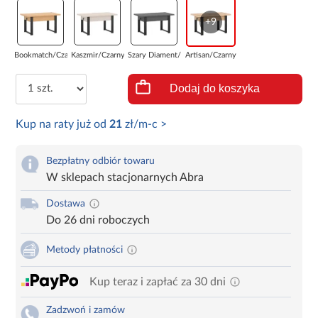
+9
Bookmatch/Czarny
Kaszmir/Czarny
Szary Diament/C...
Artisan/Czarny
Dodaj do koszyka
Kup na raty już od
21
zł/m-c >
Bezpłatny odbiór towaru
W sklepach stacjonarnych Abra
Dostawa
Do 26 dni roboczych
Metody płatności
Kup teraz i zapłać za 30 dni
Zadzwoń i zamów