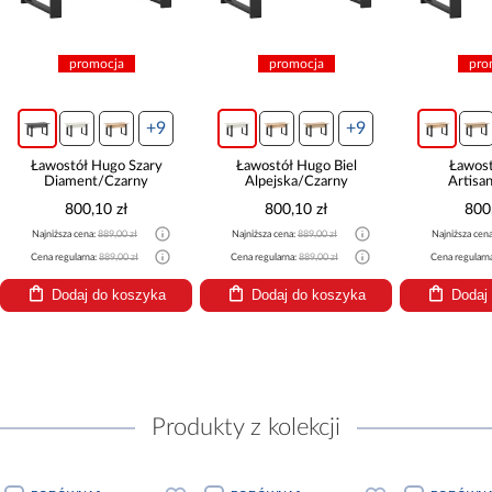
promocja
promocja
pro
+9
+9
Ławostół Hugo Szary
Ławostół Hugo Biel
Ławos
Diament/Czarny
Alpejska/Czarny
Artisa
800,10 zł
800,10 zł
800
Najniższa cena:
889,00 zł
Najniższa cena:
889,00 zł
Najniższa cen
Cena regularna:
889,00 zł
Cena regularna:
889,00 zł
Cena regularn
Dodaj do koszyka
Dodaj do koszyka
Dodaj
Produkty z kolekcji