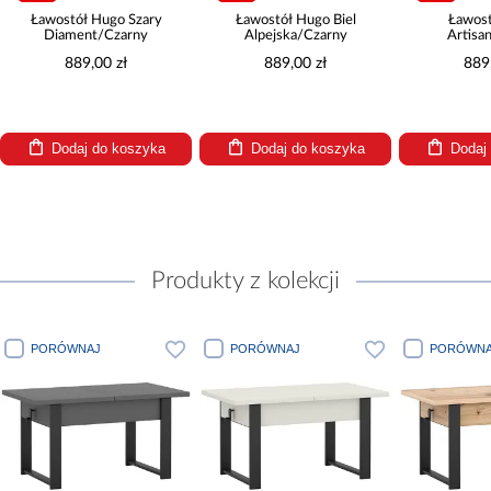
wostół Hugo Szary
Ławostół Hugo Biel
Ławostół Hug
Diament/Czarny
Alpejska/Czarny
Artisan/Czar
889,00 zł
889,00 zł
889,00 zł
Dodaj do koszyka
Dodaj do koszyka
Dodaj do ko
Produkty z kolekcji
WNAJ
PORÓWNAJ
PORÓWNAJ