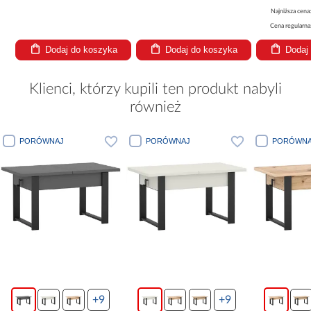
Najniższa cena
Cena regularna
Dodaj do koszyka
Dodaj do koszyka
Dodaj
Klienci, którzy kupili ten produkt nabyli
również
ORÓWNAJ
PORÓWNAJ
PORÓWNAJ
+9
+9