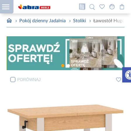
›
Pokój dzienny Jadalnia
›
Stoliki
›
Ławostół Hugo B
Otw
PORÓWNAJ