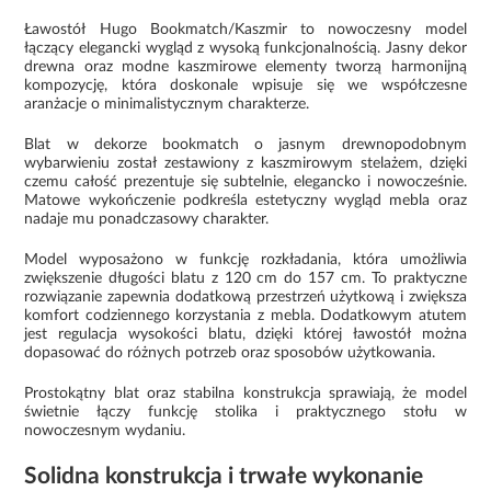
Ławostół Hugo Bookmatch/Kaszmir to nowoczesny model
łączący elegancki wygląd z wysoką funkcjonalnością. Jasny dekor
drewna oraz modne kaszmirowe elementy tworzą harmonijną
kompozycję, która doskonale wpisuje się we współczesne
aranżacje o minimalistycznym charakterze.
Blat w dekorze bookmatch o jasnym drewnopodobnym
wybarwieniu został zestawiony z kaszmirowym stelażem, dzięki
czemu całość prezentuje się subtelnie, elegancko i nowocześnie.
Matowe wykończenie podkreśla estetyczny wygląd mebla oraz
nadaje mu ponadczasowy charakter.
Model wyposażono w funkcję rozkładania, która umożliwia
zwiększenie długości blatu z 120 cm do 157 cm. To praktyczne
rozwiązanie zapewnia dodatkową przestrzeń użytkową i zwiększa
komfort codziennego korzystania z mebla. Dodatkowym atutem
jest regulacja wysokości blatu, dzięki której ławostół można
dopasować do różnych potrzeb oraz sposobów użytkowania.
Prostokątny blat oraz stabilna konstrukcja sprawiają, że model
świetnie łączy funkcję stolika i praktycznego stołu w
nowoczesnym wydaniu.
Solidna konstrukcja i trwałe wykonanie