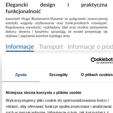
Elegancki design i praktyczna
funkcjonalność
Ławostół Hugo Bookmatch/Kaszmir to połączenie nowoczesnej
estetyki, wygody użytkowania oraz funkcjonalnych rozwiązań.
Regulowana wysokość, rozkładany blat oraz modne zestawienie
dekoru drewna i kaszmiru sprawiają, że model prezentuje się
stylowo i zapewnia komfort każdego dnia.
Informacje
Transport
Informacje o pro
Szerokość [cm]:
67.00
Zgoda
Szczegóły
O plikach cookies
Wysokość [cm]:
63.50
Niniejsza strona korzysta z plików cookie
Długość przed rozłożeniem [cm]:
Wykorzystujemy pliki cookie do spersonalizowania treści i
120.00
reklam, aby oferować funkcje społecznościowe i analizować
ruch w naszej witrynie. Informacje o tym, jak korzystasz z