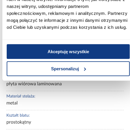
Długość po rozłożeniu [cm]:
naszej witryny, udostępniamy partnerom
157.00
społecznościowym, reklamowym i analitycznym. Partnerzy
Kolor:
mogą połączyć te informacje z innymi danymi otrzymanymi
bookmatch/kaszmir
od Ciebie lub uzyskanymi podczas korzystania z ich usług.
Wybarwienie:
jasne drewnopodobne
Akceptuję wszystkie
Wykończenie blatu:
mat
Spersonalizuj
Materiał blatu:
płyta wiórowa laminowana
Materiał stelaża:
metal
Kształt blatu:
prostokątny