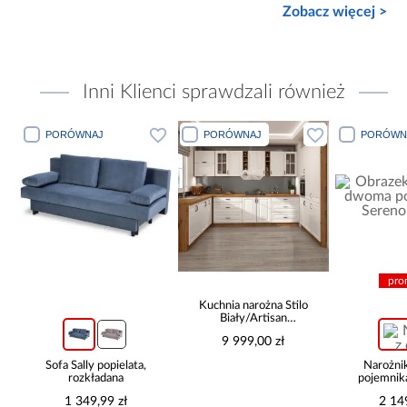
Zobacz więcej >
Inni Klienci sprawdzali również
PORÓWNAJ
PORÓWNAJ
PORÓWN
pro
Kuchnia narożna Stilo
Biały/Artisan
265x300x180 Cm
9 999,00 zł
Sofa Sally popielata,
Narożni
rozkładana
pojemnik
be
1 349,99 zł
2 14