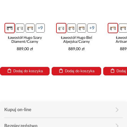
+9
+9
+
tół Hugo Szary
Ławostół Hugo Biel
Ławostół Hugo
ment/Czarny
Alpejska/Czarny
Artisan/Czarny
889,00 zł
889,00 zł
889,00 zł
daj do koszyka
Dodaj do koszyka
Dodaj do koszyk
Kupuj on-line
Bezpieczeństwo