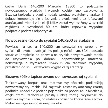
Łóżko Daria 140x200 Marcello 18300 to połączenie
nowoczesnego wyglądu i wygody codziennego użytkowania.
Beżowa tapicerka z tkaniny nadaje wnętrzu przytulny charakter i
dobrze komponuje się z jasnymi, drewnianymi oraz loftowymi
aranżacjami. Model z kolekcji MILA został wyposażony w szeroki
zagłówek o wysokości 80 cm, który zapewnia wygodne
podparcie podczas odpoczynku.
Nowoczesne łóżko do sypialni 140x200 ze stelażem
Powierzchnia spania 140x200 cm sprawdzi się zarówno w
sypialni dla dwóch osób, jak i w pokoju gościnnym. Łóżko posiada
stelaż w komplecie, co pozwala na szybkie przygotowanie mebla
do użytkowania po dobraniu odpowiedniego materaca.
Konstrukcja o wymiarach 156x206 cm zapewnia wygodną
przestrzeń do snu i estetyczny wygląd całej aranżacji.
Beżowe łóżko tapicerowane do nowoczesnej sypialni
Tapicerowany korpus oraz matowe wykończenie podkreślają
nowoczesny styl mebla. Tył zagłowia został wykończony czarną
podbitką. Model nie posiada pojemnika na pościel ani oświetlenia,
dzięki czemu zachowuje prostą i lekką formę. Wysokość do
siedziska wynosi 30 cm, co ułatwia codzienne korzystanie z łóżka.
Mebel wymaga samodzielnego montażu.