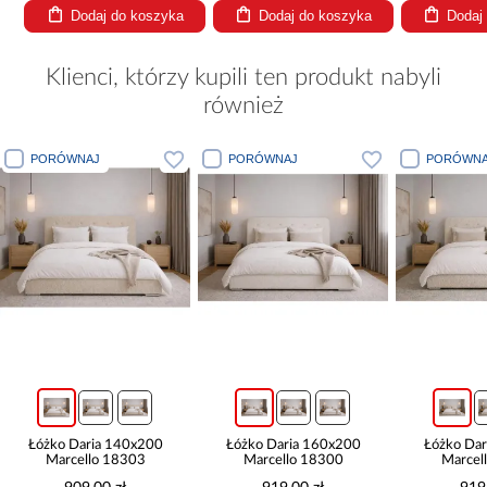
Dodaj do koszyka
Dodaj do koszyka
Dodaj
Klienci, którzy kupili ten produkt nabyli
również
PORÓWNAJ
PORÓWNAJ
PORÓWNA
Łóżko Daria 140x200
Łóżko Daria 160x200
Łóżko Da
Marcello 18303
Marcello 18300
Marcel