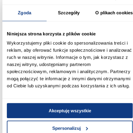
Powierzchnia spania [cm]:
140x200
Zgoda
Szczegóły
O plikach cookies
Materac w komplecie:
Bez materaca
Niniejsza strona korzysta z plików cookie
Rozmiar materaca [cm]:
Wykorzystujemy pliki cookie do spersonalizowania treści i
140x200
reklam, aby oferować funkcje społecznościowe i analizować
ruch w naszej witrynie. Informacje o tym, jak korzystasz z
Stelaż w komplecie:
naszej witryny, udostępniamy partnerom
tak
społecznościowym, reklamowym i analitycznym. Partnerzy
mogą połączyć te informacje z innymi danymi otrzymanymi
Wymiar stelaża:
od Ciebie lub uzyskanymi podczas korzystania z ich usług.
140x200
Tył zagłowia:
podbitka czarna
Akceptuję wszystkie
Zobacz więcej >
Spersonalizuj