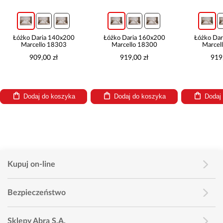
Łóżko Daria 140x200
Łóżko Daria 160x200
Łóżko Da
Marcello 18303
Marcello 18300
Marcel
909,00 zł
919,00 zł
919
Dodaj do koszyka
Dodaj do koszyka
Dodaj
Kupuj on-line
Bezpieczeństwo
Sklepy Abra S.A.