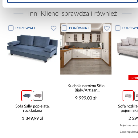
Inni Klienci sprawdzali również
PORÓWNAJ
PORÓWNAJ
PORÓWN
pro
Kuchnia narożna Stilo
Biały/Artisan
265x300x180 Cm
9 999,00 zł
Sofa Sally popielata,
Sofa rozkła
rozkładana
pojemnik
1 349,99 zł
2 29
Najniższa cena
Cena regularna