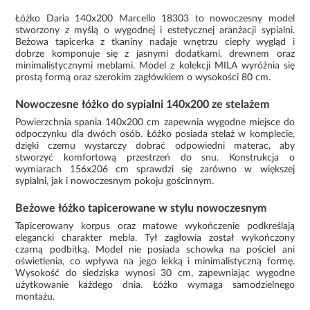
Łóżko Daria 140x200 Marcello 18303 to nowoczesny model
stworzony z myślą o wygodnej i estetycznej aranżacji sypialni.
Beżowa tapicerka z tkaniny nadaje wnętrzu ciepły wygląd i
dobrze komponuje się z jasnymi dodatkami, drewnem oraz
minimalistycznymi meblami. Model z kolekcji MILA wyróżnia się
prostą formą oraz szerokim zagłówkiem o wysokości 80 cm.
Nowoczesne łóżko do sypialni 140x200 ze stelażem
Powierzchnia spania 140x200 cm zapewnia wygodne miejsce do
odpoczynku dla dwóch osób. Łóżko posiada stelaż w komplecie,
dzięki czemu wystarczy dobrać odpowiedni materac, aby
stworzyć komfortową przestrzeń do snu. Konstrukcja o
wymiarach 156x206 cm sprawdzi się zarówno w większej
sypialni, jak i nowoczesnym pokoju gościnnym.
Beżowe łóżko tapicerowane w stylu nowoczesnym
Tapicerowany korpus oraz matowe wykończenie podkreślają
elegancki charakter mebla. Tył zagłowia został wykończony
czarną podbitką. Model nie posiada schowka na pościel ani
oświetlenia, co wpływa na jego lekką i minimalistyczną formę.
Wysokość do siedziska wynosi 30 cm, zapewniając wygodne
użytkowanie każdego dnia. Łóżko wymaga samodzielnego
montażu.