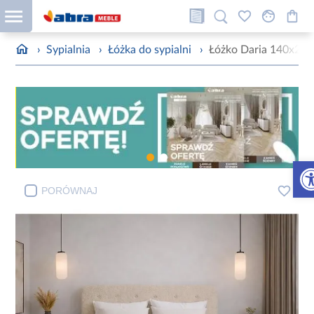
›
Sypialnia
›
Łóżka do sypialni
›
Łóżko Daria 140x200
Otw
PORÓWNAJ