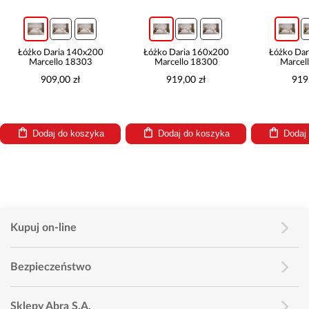
Łóżko Daria 140x200
Łóżko Daria 160x200
Łóżko Da
Marcello 18303
Marcello 18300
Marcel
909,00 zł
919,00 zł
919
Dodaj do koszyka
Dodaj do koszyka
Dodaj
Kupuj on-line
Bezpieczeństwo
Sklepy Abra S.A.