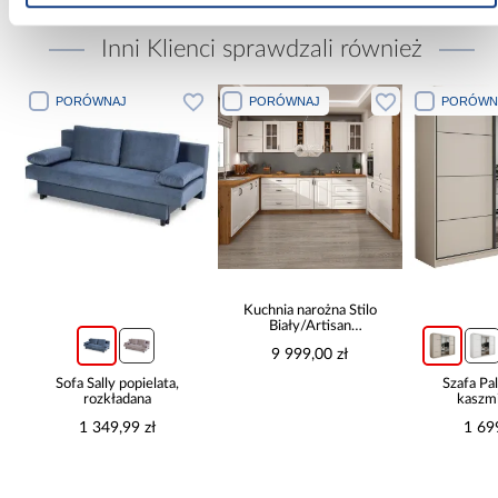
Inni Klienci sprawdzali również
PORÓWNAJ
PORÓWNAJ
PORÓWN
Kuchnia narożna Stilo
Biały/Artisan
265x300x180 Cm
9 999,00 zł
Sofa Sally popielata,
Szafa P
rozkładana
kaszmi
1 349,99 zł
1 69