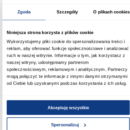
Powierzchnia spania [cm]:
140x200
Zgoda
Szczegóły
O plikach cookies
Materac w komplecie:
Bez materaca
Niniejsza strona korzysta z plików cookie
Wykorzystujemy pliki cookie do spersonalizowania treści i
Rozmiar materaca [cm]:
140x200
reklam, aby oferować funkcje społecznościowe i analizować
ruch w naszej witrynie. Informacje o tym, jak korzystasz z
Stelaż w komplecie:
naszej witryny, udostępniamy partnerom
tak
społecznościowym, reklamowym i analitycznym. Partnerzy
mogą połączyć te informacje z innymi danymi otrzymanymi
Wymiar stelaża:
od Ciebie lub uzyskanymi podczas korzystania z ich usług.
140x200
Tył zagłowia:
podbitka czarna
Akceptuję wszystkie
Zobacz więcej >
Spersonalizuj