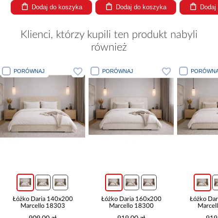
Dodaj do koszyka
Dodaj do koszyka
Dodaj
Klienci, którzy kupili ten produkt nabyli
również
PORÓWNAJ
PORÓWNAJ
PORÓWNA
Łóżko Daria 140x200
Łóżko Daria 160x200
Łóżko Da
Marcello 18303
Marcello 18300
Marcel