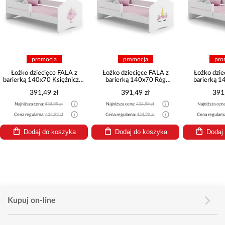
mocja
promocja
promocja
cięce FALA z
Łożko dziecięce FALA z
Łożko dziecięce FALA z
70 Księżniczka
barierką 140x70 Róg
barierką 140x70 Słonik
ronie
jednorożca
49 zł
391,49 zł
391,49 zł
:
434,99 zł
Najniższa cena:
434,99 zł
Najniższa cena:
434,99 zł
a:
434,99 zł
Cena regularna:
434,99 zł
Cena regularna:
434,99 zł
 do koszyka
Dodaj do koszyka
Dodaj do koszyka
Kupuj on-line