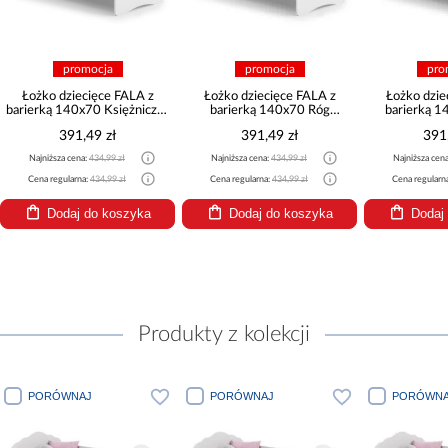
mocja
promocja
promocja
cięce FALA z
Łożko dziecięce FALA z
Łożko dziecięce FALA z
70 Księżniczka
barierką 140x70 Róg
barierką 140x70 Słonik
ronie
jednorożca
49 zł
391,49 zł
391,49 zł
:
434,99 zł
Najniższa cena:
434,99 zł
Najniższa cena:
434,99 zł
a:
434,99 zł
Cena regularna:
434,99 zł
Cena regularna:
434,99 zł
 do koszyka
Dodaj do koszyka
Dodaj do koszyka
Produkty z kolekcji
J
PORÓWNAJ
PORÓWNAJ