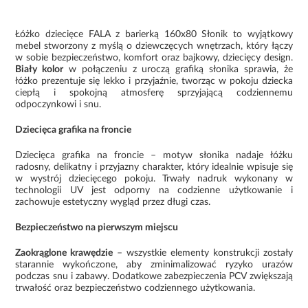
Łóżko dziecięce FALA z barierką 160x80 Słonik to wyjątkowy
mebel stworzony z myślą o dziewczęcych wnętrzach, który łączy
w sobie bezpieczeństwo, komfort oraz bajkowy, dziecięcy design.
Biały kolor
w połączeniu z uroczą grafiką słonika sprawia, że
łóżko prezentuje się lekko i przyjaźnie, tworząc w pokoju dziecka
ciepłą i spokojną atmosferę sprzyjającą codziennemu
odpoczynkowi i snu.
Dziecięca grafika na froncie
Dziecięca grafika na froncie – motyw słonika nadaje łóżku
radosny, delikatny i przyjazny charakter, który idealnie wpisuje się
w wystrój dziecięcego pokoju. Trwały nadruk wykonany w
technologii UV jest odporny na codzienne użytkowanie i
zachowuje estetyczny wygląd przez długi czas.
Bezpieczeństwo na pierwszym miejscu
Zaokrąglone krawędzie
– wszystkie elementy konstrukcji zostały
starannie wykończone, aby zminimalizować ryzyko urazów
podczas snu i zabawy. Dodatkowe zabezpieczenia PCV zwiększają
trwałość oraz bezpieczeństwo codziennego użytkowania.