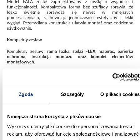
Model FALA został zaprojektowany z myślą o wygodzie i
funkcjonalności. Kompaktowa forma bez szuflady sprawia, że
łóżko świetnie sprawdza się nawet w mniejszych
pomieszczeniach, zachowując jednocześnie estetyczny i lekki
wygląd. Przemyślana konstrukcja ułatwia montaż oraz codzienne
użytkowanie.
Kompletny zestaw
Kompletny zestaw:
rama łóżka, stelaż FLEX, materac, barierka
ochronna, instrukcja montażu oraz komplet elementów
montażowych
.
Łóżko FALA Słonik 160x80 to idealne połączenie bezpieczeństwa,
wygody i bajkowego designu, które tworzy funkcjonalną i
przytulną przestrzeń do snu oraz codziennego wypoczynku
dziecka.
Zgoda
Szczegóły
O plikach cookies
Informacje
Informacje o produkcie
Niniejsza strona korzysta z plików cookie
Szerokość [cm]:
Wykorzystujemy pliki cookie do spersonalizowania treści i
164.00
reklam, aby oferować funkcje społecznościowe i analizować