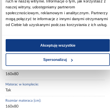
ruch w naszej witrynie. Informacje o tym, jak korzystasz z
Głębokość [cm]:
naszej witryny, udostępniamy partnerom
78.00
społecznościowym, reklamowym i analitycznym. Partnerzy
mogą połączyć te informacje z innymi danymi otrzymanymi
Wysokość [cm]:
od Ciebie lub uzyskanymi podczas korzystania z ich usług.
63.00
Szerokość pow. spania [cm]:
160.00
Akceptuję wszystkie
Długość pow. spania [cm]:
80.00
Spersonalizuj
Powierzchnia spania [cm]:
160x80
Materac w komplecie:
Tak
Rozmiar materaca [cm]:
160x80