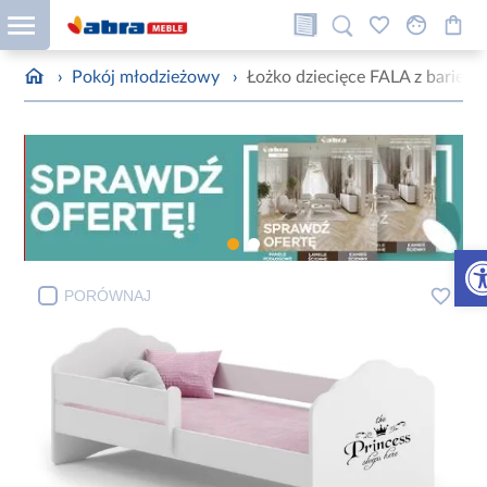
›
Pokój młodzieżowy
›
Łożko dziecięce FALA z barierk
Otw
PORÓWNAJ