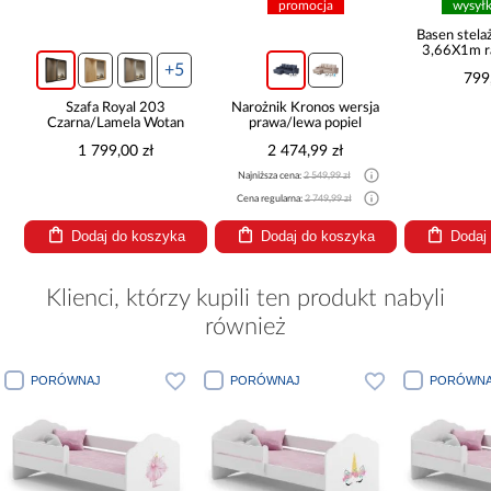
promocja
wysył
ą
Basen stel
3,66X1m r
+5
799
Szafa Royal 203
Narożnik Kronos wersja
Czarna/Lamela Wotan
prawa/lewa popiel
1 799,00 zł
2 474,99 zł
Najniższa cena:
2 549,99 zł
Cena regularna:
2 749,99 zł
Dodaj do koszyka
Dodaj do koszyka
Dodaj
Klienci, którzy kupili ten produkt nabyli
również
J
PORÓWNAJ
PORÓWNAJ