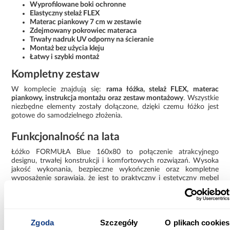
Wyprofilowane boki ochronne
Elastyczny stelaż FLEX
Materac piankowy 7 cm w zestawie
Zdejmowany pokrowiec materaca
Trwały nadruk UV odporny na ścieranie
Montaż bez użycia kleju
Łatwy i szybki montaż
Kompletny zestaw
W komplecie znajdują się:
rama łóżka, stelaż FLEX, materac
piankowy, instrukcja montażu oraz zestaw montażowy
. Wszystkie
niezbędne elementy zostały dołączone, dzięki czemu łóżko jest
gotowe do samodzielnego złożenia.
Funkcjonalność na lata
Łóżko FORMUŁA Blue 160x80 to połączenie atrakcyjnego
designu, trwałej konstrukcji i komfortowych rozwiązań. Wysoka
jakość wykonania, bezpieczne wykończenie oraz kompletne
wyposażenie sprawiają, że jest to praktyczny i estetyczny mebel
przeznaczony do codziennego użytkowania.
Informacje
Informacje o produkcie
Zgoda
Szczegóły
O plikach cookies