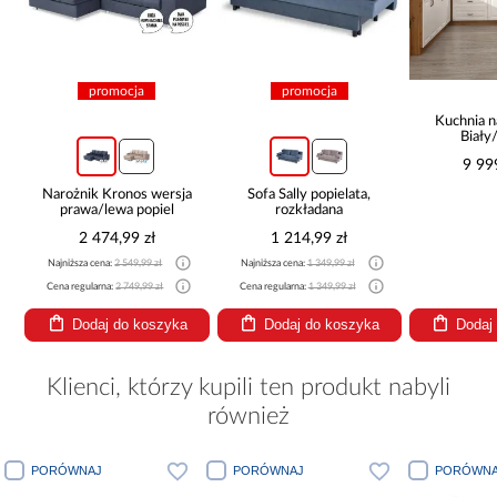
promocja
promocja
Kuchnia n
Biały
265x30
9 99
Narożnik Kronos wersja
Sofa Sally popielata,
prawa/lewa popiel
rozkładana
2 474,99 zł
1 214,99 zł
Najniższa cena:
2 549,99 zł
Najniższa cena:
1 349,99 zł
Cena regularna:
2 749,99 zł
Cena regularna:
1 349,99 zł
Dodaj do koszyka
Dodaj do koszyka
Dodaj
Klienci, którzy kupili ten produkt nabyli
również
PORÓWNAJ
PORÓWNAJ
PORÓWNA