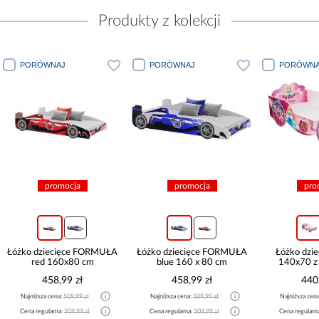
Produkty z kolekcji
PORÓWNAJ
PORÓWNAJ
PORÓWNA
promocja
promocja
pro
Łóżko dziecięce FORMUŁA
Łóżko dziecięce FORMUŁA
Łóżko dzie
red 160x80 cm
blue 160 x 80 cm
140x70 z
458,99 zł
458,99 zł
440
Najniższa cena:
509,99 zł
Najniższa cena:
509,99 zł
Najniższa cen
Cena regularna:
509,99 zł
Cena regularna:
509,99 zł
Cena regularn