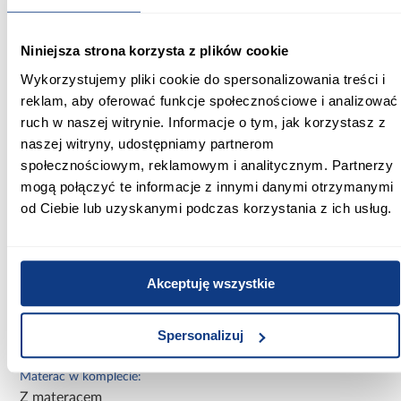
Szerokość [cm]:
165.00
Niniejsza strona korzysta z plików cookie
Wykorzystujemy pliki cookie do spersonalizowania treści i
Głębokość [cm]:
reklam, aby oferować funkcje społecznościowe i analizować
84.00
ruch w naszej witrynie. Informacje o tym, jak korzystasz z
Wysokość [cm]:
naszej witryny, udostępniamy partnerom
49.00
społecznościowym, reklamowym i analitycznym. Partnerzy
mogą połączyć te informacje z innymi danymi otrzymanymi
Szerokość pow. spania [cm]:
od Ciebie lub uzyskanymi podczas korzystania z ich usług.
160.00
Długość pow. spania [cm]:
80.00
Akceptuję wszystkie
Powierzchnia spania [cm]:
Spersonalizuj
160x80
Materac w komplecie:
Z materacem