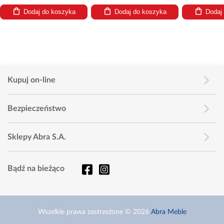
Dodaj do koszyka
Dodaj do koszyka
Dodaj
Kupuj on-line
Bezpieczeństwo
Sklepy Abra S.A.
Bądź na bieżąco
Wszelkie prawa zastrzeżone © 2026
Abra Meble