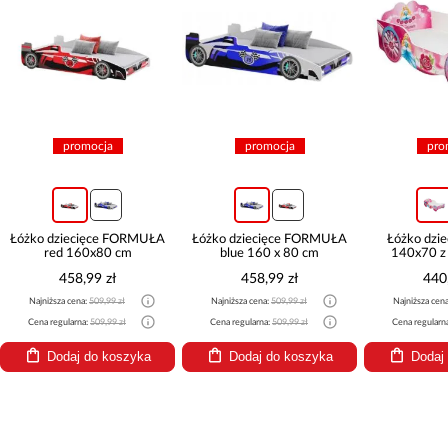
promocja
promocja
pro
Łóżko dziecięce FORMUŁA
Łóżko dziecięce FORMUŁA
Łóżko dzie
red 160x80 cm
blue 160 x 80 cm
140x70 z
458,99 zł
458,99 zł
440
Najniższa cena:
509,99 zł
Najniższa cena:
509,99 zł
Najniższa cen
Cena regularna:
509,99 zł
Cena regularna:
509,99 zł
Cena regularn
Dodaj do koszyka
Dodaj do koszyka
Dodaj