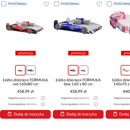
PORÓWNAJ
PORÓWNAJ
PORÓWNA
promocja
promocja
pro
Łóżko dziecięce FORMUŁA
Łóżko dziecięce FORMUŁA
Łóżko dzie
red 160x80 cm
blue 160 x 80 cm
140x70 z
458,99 zł
458,99 zł
440
Najniższa cena:
509,99 zł
Najniższa cena:
509,99 zł
Najniższa cen
Cena regularna:
509,99 zł
Cena regularna:
509,99 zł
Cena regularn
Dodaj do koszyka
Dodaj do koszyka
Dodaj