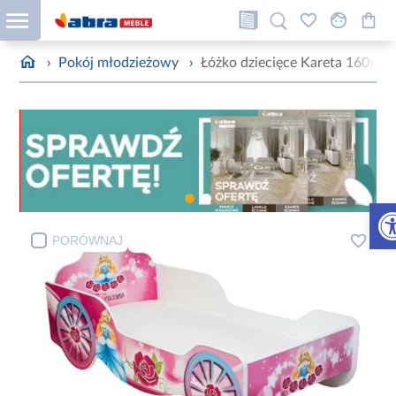
›
Pokój młodzieżowy
›
Łóżko dziecięce Kareta 160x80
Otw
PORÓWNAJ