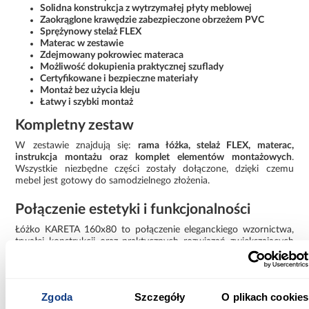
Solidna konstrukcja z wytrzymałej płyty meblowej
Zaokrąglone krawędzie zabezpieczone obrzeżem PVC
Sprężynowy stelaż FLEX
Materac w zestawie
Zdejmowany pokrowiec materaca
Możliwość dokupienia praktycznej szuflady
Certyfikowane i bezpieczne materiały
Montaż bez użycia kleju
Łatwy i szybki montaż
Kompletny zestaw
W zestawie znajdują się:
rama łóżka, stelaż FLEX, materac,
instrukcja montażu oraz komplet elementów montażowych
.
Wszystkie niezbędne części zostały dołączone, dzięki czemu
mebel jest gotowy do samodzielnego złożenia.
Połączenie estetyki i funkcjonalności
Łóżko KARETA 160x80 to połączenie eleganckiego wzornictwa,
trwałej konstrukcji oraz praktycznych rozwiązań zwiększających
komfort codziennego użytkowania. Dzięki wysokiej jakości
wykonania i kompletnemu wyposażeniu stanowi funkcjonalny
oraz estetyczny element wyposażenia wnętrza.
Zgoda
Szczegóły
O plikach cookies
Informacje
Informacje o produkcie