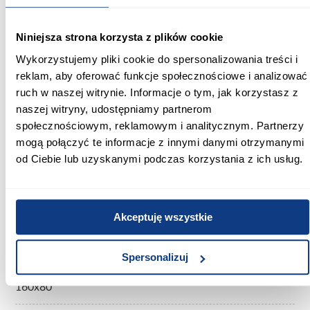
Niniejsza strona korzysta z plików cookie
Szerokość [cm]:
Wykorzystujemy pliki cookie do spersonalizowania treści i
168.00
reklam, aby oferować funkcje społecznościowe i analizować
Głębokość [cm]:
ruch w naszej witrynie. Informacje o tym, jak korzystasz z
84.00
naszej witryny, udostępniamy partnerom
społecznościowym, reklamowym i analitycznym. Partnerzy
Wysokość [cm]:
mogą połączyć te informacje z innymi danymi otrzymanymi
64.00
od Ciebie lub uzyskanymi podczas korzystania z ich usług.
Szerokość pow. spania [cm]:
160.00
Akceptuję wszystkie
Długość pow. spania [cm]:
80.00
Spersonalizuj
Powierzchnia spania [cm]:
160x80