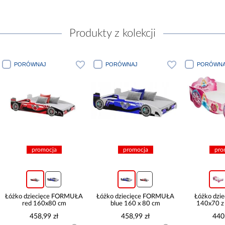
Produkty z kolekcji
PORÓWNAJ
PORÓWNAJ
PORÓWNA
promocja
promocja
pro
Łóżko dziecięce FORMUŁA
Łóżko dziecięce FORMUŁA
Łóżko dzie
red 160x80 cm
blue 160 x 80 cm
140x70 z
458,99 zł
458,99 zł
440