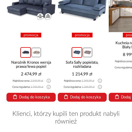
promocja
promocja
pro
Kuchnia n
Biały
265x30
8 99
Najniższa cena
Narożnik Kronos wersja
Sofa Sally popielata,
prawa/lewa popiel
rozkładana
Cena regularna
2 474,99 zł
1 214,99 zł
Najniższa cena:
2 549,99 zł
Najniższa cena:
1 349,99 zł
Cena regularna:
2 749,99 zł
Cena regularna:
1 349,99 zł
Dodaj do koszyka
Dodaj do koszyka
Dodaj
Klienci, którzy kupili ten produkt nabyli
również