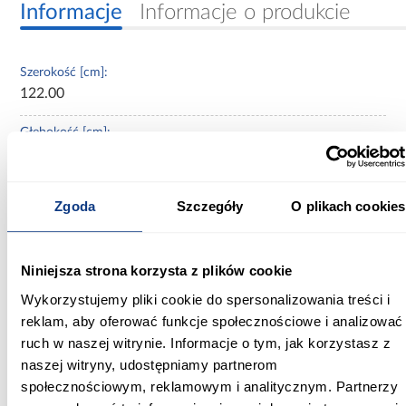
Informacje
Informacje o produkcie
Szerokość [cm]:
122.00
Głębokość [cm]:
206.00
Wysokość [cm]:
Zgoda
Szczegóły
O plikach cookies
91.00
Wysokość do siedziska [cm]:
Niniejsza strona korzysta z plików cookie
57.00
Wykorzystujemy pliki cookie do spersonalizowania treści i
Szerokość pow. spania [cm]:
reklam, aby oferować funkcje społecznościowe i analizować
120.00
ruch w naszej witrynie. Informacje o tym, jak korzystasz z
naszej witryny, udostępniamy partnerom
Długość pow. spania [cm]:
społecznościowym, reklamowym i analitycznym. Partnerzy
200.00