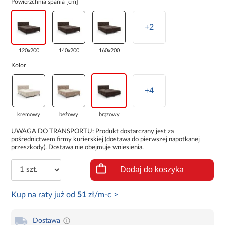
Powierzchnia spania [cm]
+2
120x200
140x200
160x200
Kolor
+4
kremowy
beżowy
brązowy
UWAGA DO TRANSPORTU: Produkt dostarczany jest za
pośrednictwem firmy kurierskiej (dostawa do pierwszej napotkanej
przeszkody). Dostawa nie obejmuje wniesienia.
Dodaj do koszyka
Kup na raty już od
51
zł/m-c >
Dostawa