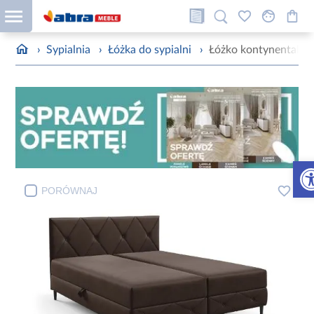
›
Sypialnia
›
Łóżka do sypialni
›
Łóżko kontynentalne
Otw
PORÓWNAJ