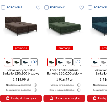
PORÓWNAJ
PORÓWNAJ
PORÓWNA
promocja
promocja
pro
+32
+32
Łóżko kontynentalne
Łóżko kontynentalne
Łóżko ko
Barkello 120x200 brązowy
Barkello 120x200 zielony
Barkell
tur
1 916,99 zł
1 916,99 zł
1 91
Najniższa cena:
2 129,99 zł
Najniższa cena:
2 129,99 zł
Najniższa cena
Cena regularna:
2 129,99 zł
Cena regularna:
2 129,99 zł
Cena regularna
Dodaj do koszyka
Dodaj do koszyka
Dodaj