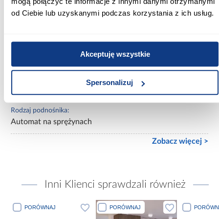
mogą połączyć te informacje z innymi danymi otrzymanymi
od Ciebie lub uzyskanymi podczas korzystania z ich usług.
Powierzchnia spania [cm]:
120x200
Materac w komplecie:
Akceptuję wszystkie
Z materacem
Rozmiar materaca [cm]:
Spersonalizuj
120x200
Rodzaj podnośnika:
Automat na sprężynach
Zobacz więcej >
Inni Klienci sprawdzali również
PORÓWNAJ
PORÓWNAJ
PORÓWN