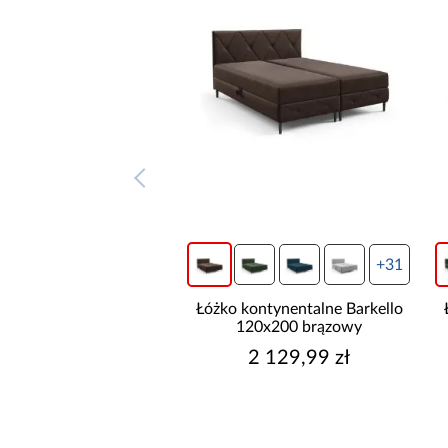
+31
+31
ontynentalne Barkello
Łóżko kontynentalne Barkello
20x200 beżowy
120x200 brązowy
2 129,99 zł
2 129,99 zł