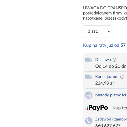
UWAGA DO TRANSPORTU:
pośrednictwem firmy ku
napotkanej przeszkody)
Kup na raty już od
57
Dostawa
Od 14 do 21 dn
Kurier już od:
234,99 zł
Metody płatności
Kup ter
Zadzwoń i zamów
660 627 627