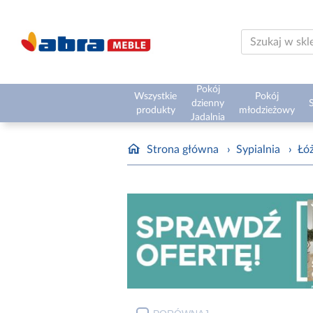
Pokój
Wszystkie
Pokój
dzienny
S
produkty
młodzieżowy
Jadalnia
Strona główna
›
Sypialnia
›
Łóż