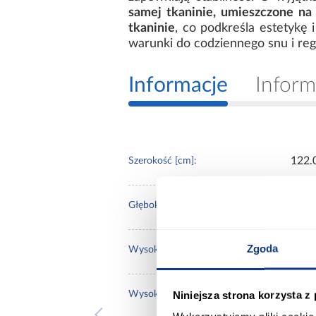
samej tkaninie, umieszczone na 
tkaninie
, co podkreśla estetykę i
warunki do codziennego snu i reg
Informacje
Inform
122.
Szerokość [cm]:
206.
Głębokość [cm]:
Zgoda
91.0
Wysokość [cm]:
Niniejsza strona korzysta z
57.0
Wysokość do siedziska [cm]: