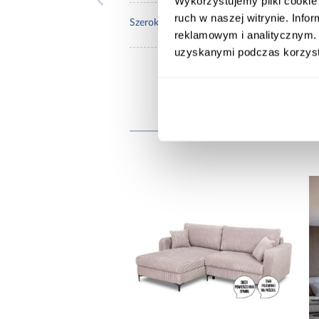
Wykorzystujemy pliki cookie 
ruch w naszej witrynie. Inf
120.
Szerokość pow. spania [cm]:
reklamowym i analitycznym. 
uzyskanymi podczas korzysta
Inni