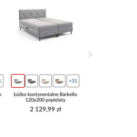
1
+31
o
Łóżko kontynentalne Barkello
Łóżko kontynentalne 
120x200 popielaty
120x200 szar
2 129,99 zł
2 129,99 z