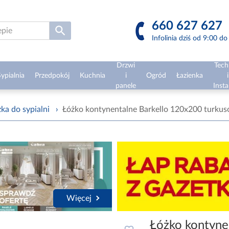
660 627 627
Infolinia dziś od 9:00 d
Drzwi
Tech
ypialnia
Przedpokój
Kuchnia
i
Ogród
Łazienka
i
panele
Insta
ka do sypialni
›
Łóżko kontynentalne Barkello 120x200 turku
Więcej
Łóżko kontyne