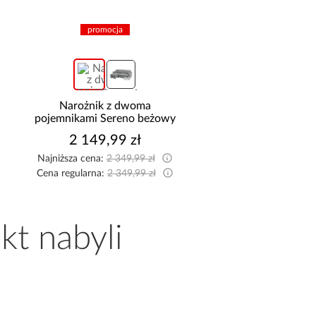
promocja
promocja
Narożnik z dwoma
Sofa z funkcją spania
pojemnikami Sereno beżowy
niebieski
2 149,99 zł
2 299,99 z
Najniższa cena:
2 349,99 zł
Najniższa cena:
2 499,9
Cena regularna:
2 349,99 zł
Cena regularna:
2 499,9
kt nabyli