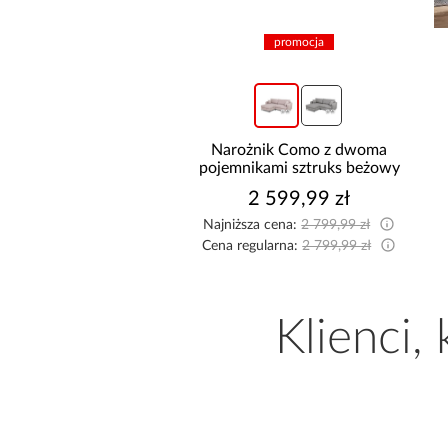
promocja
hnia narożna Stilo
Narożnik Como z dwoma
/Artisan 265x300x180
pojemnikami sztruks beżowy
Cm
9 999,00 zł
2 599,99 zł
Najniższa cena:
2 799,99 zł
Cena regularna:
2 799,99 zł
Klienci,