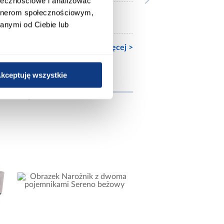
ołecznościowe i analizować
artnerom społecznościowym,
Automat na sprężynach
anymi od Ciebie lub
Zobacz więcej >
kceptuję wszystkie
wnież