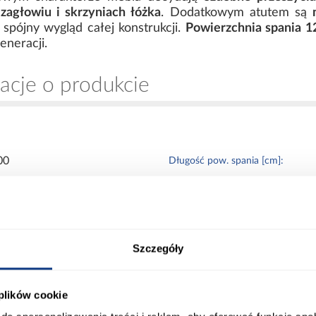
zagłowiu i skrzyniach łóżka
. Dodatkowym atutem są
 spójny wygląd całej konstrukcji.
Powierzchnia spania 
eneracji.
acje o produkcie
00
Długość pow. spania [cm]:
00
Powierzchnia spania [cm]:
Szczegóły
0
Materac w komplecie:
 plików cookie
0
Rozmiar materaca [cm]: