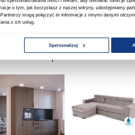
do spersonalizowania treści i reklam, aby oferować funkcje sp
ormacje o tym, jak korzystasz z naszej witryny, udostępniamy p
00
Rodzaj podnośnika:
Partnerzy mogą połączyć te informacje z innymi danymi otrzym
nia z ich usług.
Spersonalizuj
A
 Klienci sprawdzali ró