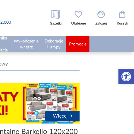
o 20:00
Gazetki
Ulubione
Zaloguj
Koszyk
nika
Wykończenie
Dekoracje
Promocje
wnętrz
i lampy
lacja
sowy
Otwórz 
Więcej
ntalne Barkello 120x200