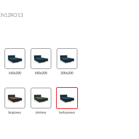
EN12RO13
160x200
180x200
200x200
brązowy
zielony
turkusowy