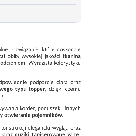
alne rozwiązanie, które doskonale
ł obity wysokiej jakości
tkaniną
odcieniem. Wyrazista kolorystyka
dpowiednie podparcie ciała oraz
owego typu topper
, dzięki czemu
h.
ywania kołder, poduszek i innych
cy otwieranie pojemników
.
 konstrukcji elegancki wygląd oraz
 oraz guziki tapicerowane w tej