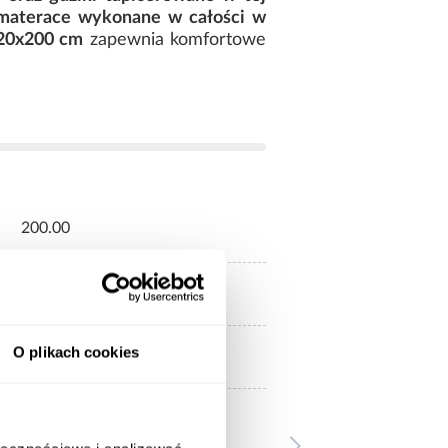
materace wykonane w całości w
120x200 cm
zapewnia komfortowe
200.00
120x200
O plikach cookies
Z materacem
120x200