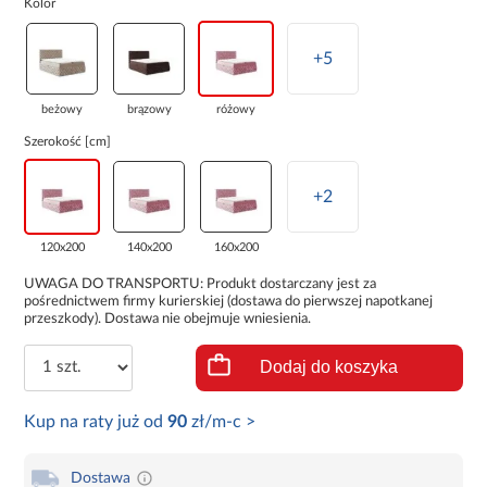
Kolor
+5
beżowy
brązowy
różowy
Szerokość [cm]
+2
120x200
140x200
160x200
UWAGA DO TRANSPORTU: Produkt dostarczany jest za
pośrednictwem firmy kurierskiej (dostawa do pierwszej napotkanej
przeszkody). Dostawa nie obejmuje wniesienia.
Dodaj do koszyka
Kup na raty już od
90
zł/m-c >
Dostawa