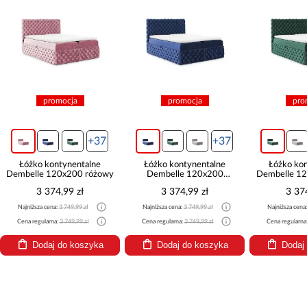
promocja
promocja
pro
+37
+37
Łóżko kontynentalne
Łóżko kontynentalne
Łóżko ko
Dembelle 120x200 różowy
Dembelle 120x200
Dembelle 12
granatowy
3 374,99 zł
3 374,99 zł
3 37
Najniższa cena:
3 749,99 zł
Najniższa cena:
3 749,99 zł
Najniższa cena
Cena regularna:
3 749,99 zł
Cena regularna:
3 749,99 zł
Cena regularna
Dodaj do koszyka
Dodaj do koszyka
Dodaj