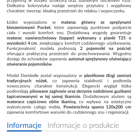
przyjemną w dotyku strukturą oraz subtelnym odcieniem różu.
Delikatna kolorystyka nadaje wnętrzu przytulny i wyjątkowy
charakter, tworząc idealną przestrzeń do relaksu i wypoczynku.
Łóżko wyposażono w
materac główny ze sprężynami
kieszeniowymi Pocket
, które zapewniają punktowe podparcie
ciała i wysoki komfort snu. Dodatkową wygodę gwarantuje
materac nawierzchniowy (topper) wykonany z pianki T25 o
wysokości 4 cm
, zwiększający komfort codziennego użytkowania.
Funkcjonalność modelu podnoszą
2 pojemniki na pościel
,
oferujące praktyczną przestrzeń do przechowywania. Wygodny
dostęp do schowków zapewnia
automat sprężynowy ułatwiający
otwieranie pojemników
.
Model Dembelle został wyposażony w
plastikowe ślizgi zamiast
tradycyjnych nóżek
, co zapewnia stabilność i podkreśla
nowoczesny charakter konstrukcji. Elegancki wygląd łóżka
podkreślają
pikowane zagłowie oraz skrzynie ozdobione guzikami
tapicerowanymi w tej samej tkaninie
. Dodatkowym atutem są
materace częściowo obite tkaniną
, co wpływa na estetyczne
wykończenie całego mebla.
Powierzchnia spania 120x200 cm
zapewnia komfortowe warunki do codziennego snu i regeneracji.
Informacje
Informacje o produkcie