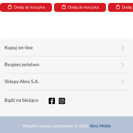
Dodaj do koszyka
Dodaj do koszyka
Dodaj
Kupuj on-line
Bezpieczeństwo
Sklepy Abra S.A.
Bądź na bieżąco
Wszelkie prawa zastrzeżone © 2026
Abra Meble