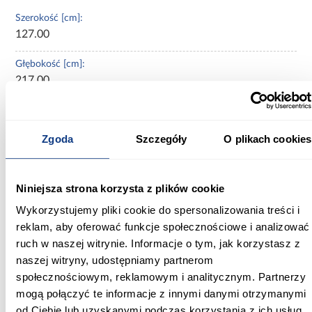
Szerokość [cm]:
127.00
Głębokość [cm]:
217.00
Wysokość [cm]:
121.00
Zgoda
Szczegóły
O plikach cookies
Wysokość do siedziska [cm]:
59.00
Niniejsza strona korzysta z plików cookie
Szerokość pow. spania [cm]:
Wykorzystujemy pliki cookie do spersonalizowania treści i
120.00
reklam, aby oferować funkcje społecznościowe i analizować
ruch w naszej witrynie. Informacje o tym, jak korzystasz z
Długość pow. spania [cm]:
naszej witryny, udostępniamy partnerom
200.00
społecznościowym, reklamowym i analitycznym. Partnerzy
mogą połączyć te informacje z innymi danymi otrzymanymi
Powierzchnia spania [cm]:
120x200
od Ciebie lub uzyskanymi podczas korzystania z ich usług.