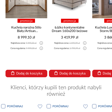
promocja
promocja
pro
Kuchnia narożna Stilo
Łóżko kontynentalne
Kuchnia Lux
Biały/Artisan
Dream 160x200 beżowe
Storm/B
265x300x180 Cm
8 999,10 zł
3 419,99 zł
3 86
Najniższa cena:
9 999,00 zł
Najniższa cena:
3 499,99 zł
Najniższa cena
Cena regularna:
9 999,00 zł
Cena regularna:
3 799,99 zł
Cena regularna
Dodaj do koszyka
Dodaj do koszyka
Dodaj
Klienci, którzy kupili ten produkt nabyli
również
PORÓWNAJ
PORÓWNAJ
PORÓWNA