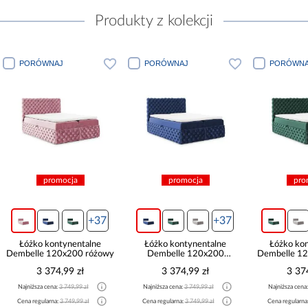
Produkty z kolekcji
PORÓWNAJ
PORÓWNAJ
PORÓWNA
promocja
promocja
pro
+37
+37
Łóżko kontynentalne
Łóżko kontynentalne
Łóżko ko
Dembelle 120x200 różowy
Dembelle 120x200
Dembelle 12
granatowy
3 374,99 zł
3 374,99 zł
3 37
Najniższa cena:
3 749,99 zł
Najniższa cena:
3 749,99 zł
Najniższa cena
Cena regularna:
3 749,99 zł
Cena regularna:
3 749,99 zł
Cena regularna