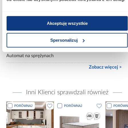
Materac w komplecie:
Z materacem
Akceptuję wszystkie
Rozmiar materaca [cm]:
120x200
Spersonalizuj
Rodzaj podnośnika:
Automat na sprężynach
Zobacz więcej >
Inni Klienci sprawdzali również
PORÓWNAJ
PORÓWNAJ
PORÓWN