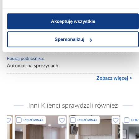
140x200
Materac w komplecie:
Akceptuję wszystkie
Z materacem
Rozmiar materaca [cm]:
Spersonalizuj
140x200
Rodzaj podnośnika:
Automat na sprężynach
Zobacz więcej >
Inni Klienci sprawdzali również
PORÓWNAJ
PORÓWNAJ
PORÓWN