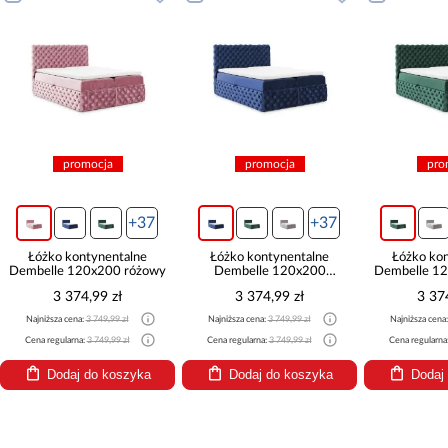
promocja
promocja
pro
+37
+37
Łóżko kontynentalne
Łóżko kontynentalne
Łóżko ko
Dembelle 120x200 różowy
Dembelle 120x200
Dembelle 12
granatowy
3 374,99 zł
3 374,99 zł
3 37
Najniższa cena:
3 749,99 zł
Najniższa cena:
3 749,99 zł
Najniższa cena
Cena regularna:
3 749,99 zł
Cena regularna:
3 749,99 zł
Cena regularna
Dodaj do koszyka
Dodaj do koszyka
Dodaj