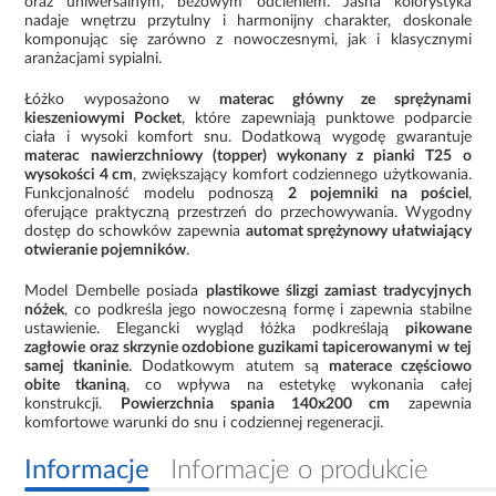
oraz uniwersalnym, beżowym odcieniem. Jasna kolorystyka
nadaje wnętrzu przytulny i harmonijny charakter, doskonale
komponując się zarówno z nowoczesnymi, jak i klasycznymi
aranżacjami sypialni.
Łóżko wyposażono w
materac główny ze sprężynami
kieszeniowymi Pocket
, które zapewniają punktowe podparcie
ciała i wysoki komfort snu. Dodatkową wygodę gwarantuje
materac nawierzchniowy (topper) wykonany z pianki T25 o
wysokości 4 cm
, zwiększający komfort codziennego użytkowania.
Funkcjonalność modelu podnoszą
2 pojemniki na pościel
,
oferujące praktyczną przestrzeń do przechowywania. Wygodny
dostęp do schowków zapewnia
automat sprężynowy ułatwiający
otwieranie pojemników
.
Model Dembelle posiada
plastikowe ślizgi zamiast tradycyjnych
nóżek
, co podkreśla jego nowoczesną formę i zapewnia stabilne
ustawienie. Elegancki wygląd łóżka podkreślają
pikowane
zagłowie oraz skrzynie ozdobione guzikami tapicerowanymi w tej
samej tkaninie
. Dodatkowym atutem są
materace częściowo
obite tkaniną
, co wpływa na estetykę wykonania całej
konstrukcji.
Powierzchnia spania 140x200 cm
zapewnia
komfortowe warunki do snu i codziennej regeneracji.
Informacje
Informacje o produkcie