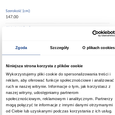
Szerokość [cm]:
147.00
Głębokość [cm]:
217.00
Wysokość [cm]:
Zgoda
Szczegóły
O plikach cookies
121.00
Wysokość do siedziska [cm]:
Niniejsza strona korzysta z plików cookie
59.00
Wykorzystujemy pliki cookie do spersonalizowania treści i
Szerokość pow. spania [cm]:
reklam, aby oferować funkcje społecznościowe i analizować
140.00
ruch w naszej witrynie. Informacje o tym, jak korzystasz z
naszej witryny, udostępniamy partnerom
Długość pow. spania [cm]:
społecznościowym, reklamowym i analitycznym. Partnerzy
200.00
mogą połączyć te informacje z innymi danymi otrzymanymi
od Ciebie lub uzyskanymi podczas korzystania z ich usług.
Powierzchnia spania [cm]: