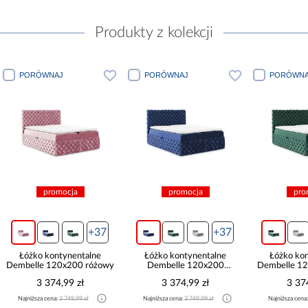
Produkty z kolekcji
PORÓWNAJ
PORÓWNAJ
PORÓWNA
promocja
promocja
pro
+37
+37
Łóżko kontynentalne
Łóżko kontynentalne
Łóżko ko
Dembelle 120x200 różowy
Dembelle 120x200
Dembelle 12
granatowy
3 374,99 zł
3 374,99 zł
3 37
Najniższa cena:
3 749,99 zł
Najniższa cena:
3 749,99 zł
Najniższa cena