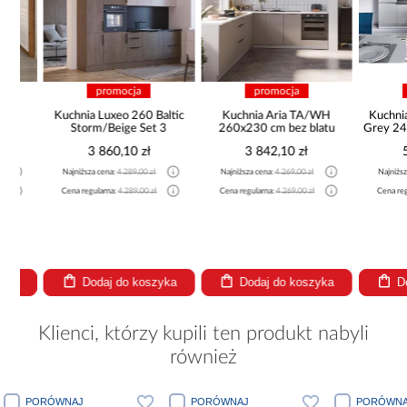
promocja
promocja
pro
Kuchnia Luxeo 260 Baltic
Kuchnia Aria TA/WH
Kuchnia na
Storm/Beige Set 3
260x230 cm bez blatu
Grey 240x30
3 860,10 zł
3 842,10 zł
5 37
Najniższa cena:
4 289,00 zł
Najniższa cena:
4 269,00 zł
Najniższa cena
Cena regularna:
4 289,00 zł
Cena regularna:
4 269,00 zł
Cena regularna
Dodaj do koszyka
Dodaj do koszyka
Dodaj
Klienci, którzy kupili ten produkt nabyli
również
PORÓWNAJ
PORÓWNAJ
PORÓWNA