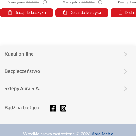
Cena regularna:
3 749,99 zł
Cena regularna:
3 749,99 zł
Cena regularna
Dodaj do koszyka
Dodaj do koszyka
Dodaj
Kupuj on-line
Bezpieczeństwo
Sklepy Abra S.A.
Bądź na bieżąco
Wszelkie prawa zastrzeżone © 2026
Abra Meble