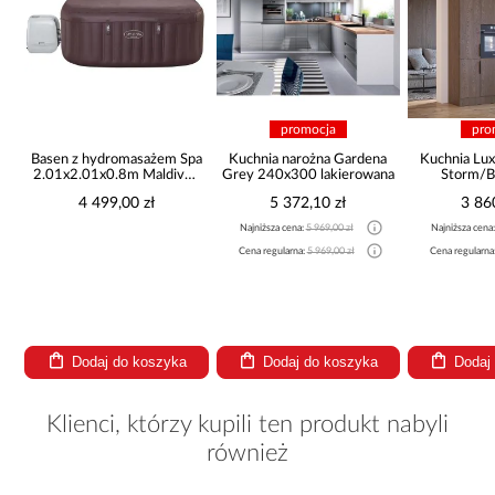
promocja
pro
Basen z hydromasażem Spa
Kuchnia narożna Gardena
Kuchnia Lux
2.01x2.01x0.8m Maldives
Grey 240x300 lakierowana
Storm/B
6001U
4 499,00 zł
5 372,10 zł
3 86
Najniższa cena:
5 969,00 zł
Najniższa cena
Cena regularna:
5 969,00 zł
Cena regularna
Dodaj do koszyka
Dodaj do koszyka
Dodaj
Klienci, którzy kupili ten produkt nabyli
również