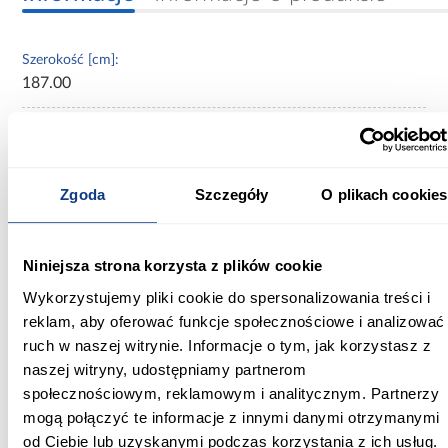
Szerokość [cm]:
187.00
Głębokość [cm]:
217.00
Wysokość [cm]:
Zgoda
Szczegóły
O plikach cookies
121.00
Wysokość do siedziska [cm]:
Niniejsza strona korzysta z plików cookie
59.00
Wykorzystujemy pliki cookie do spersonalizowania treści i
reklam, aby oferować funkcje społecznościowe i analizować
Szerokość pow. spania [cm]:
ruch w naszej witrynie. Informacje o tym, jak korzystasz z
180.00
naszej witryny, udostępniamy partnerom
Długość pow. spania [cm]:
społecznościowym, reklamowym i analitycznym. Partnerzy
200.00
mogą połączyć te informacje z innymi danymi otrzymanymi
od Ciebie lub uzyskanymi podczas korzystania z ich usług.