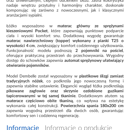
oraz uniwersalnym, ciepłym odcieniem beżu. Jasna kolorystyka
nadaje wnętrzu przytulny i harmonijny charakter, doskonale
komponując się zarówno z nowoczesnymi, jak i klasycznymi
aranżacjami sypialni.
Łóżko wyposażono w
materac główny ze sprężynami
kieszeniowymi Pocket
, które zapewniają punktowe podparcie
ciała i wysoki komfort snu. Dodatkową wygodę gwarantuje
materac nawierzchniowy (topper) wykonany z pianki T25 o
wysokości 4 cm
, zwiększający komfort codziennego użytkowania.
Funkcjonalność modelu podnoszą
2 pojemniki na pościel
,
oferujące praktyczną przestrzeń do przechowywania. Wygodny
dostęp do schowków zapewnia
automat sprężynowy ułatwiający
otwieranie pojemników
.
Model Dembelle został wyposażony w
plastikowe ślizgi zamiast
tradycyjnych nóżek
, co podkreśla jego nowoczesną formę i
zapewnia stabilne ustawienie. Elegancki wygląd łóżka podkreślają
pikowane zagłowie oraz skrzynie ozdobione guzikami
tapicerowanymi w tej samej tkaninie
. Dodatkowym atutem są
materace częściowo obite tkaniną
, co wpływa na estetykę
wykonania całej konstrukcji.
Powierzchnia spania 180x200 cm
zapewnia wygodną przestrzeń dla dwóch osób, gwarantując
komfortowy sen i codzienną regenerację.
Informacje
Informacje o produkcie