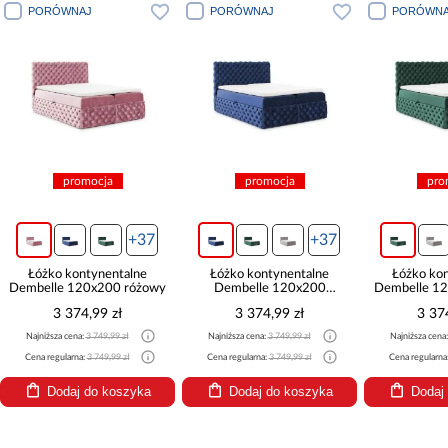
PORÓWNAJ
PORÓWNAJ
P
promocja
promocja
37
+37
+37
e
Łóżko kontynentalne
Łóżko kontynentalne
Łó
żowy
Dembelle 120x200
Dembelle 120x200 zielony
D
granatowy
3 374,99 zł
3 374,99 zł
Najniższa cena:
3 749,99 zł
Najniższa cena:
3 749,99 zł
Najn
Cena regularna:
3 749,99 zł
Cena regularna:
3 749,99 zł
Cena
ka
Dodaj do koszyka
Dodaj do koszyka