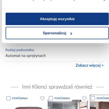
Powierzchnia spania [cm]:
180x200
Materac w komplecie:
Akceptuję wszystkie
Z materacem
Spersonalizuj
Rozmiar materaca [cm]:
180x200
Rodzaj podnośnika:
Automat na sprężynach
Zobacz więcej >
Inni Klienci sprawdzali również
PORÓWNAJ
PORÓWNAJ
PORÓWN