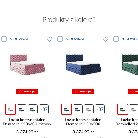
Produkty z kolekcji
ORÓWNAJ
PORÓWNAJ
PORÓWNAJ
promocja
promocja
promocja
+37
+37
óżko kontynentalne
Łóżko kontynentalne
Łóżko kontynent
elle 120x200 różowy
Dembelle 120x200
Dembelle 120x200 
granatowy
3 374,99 zł
3 374,99 zł
3 374,99 zł