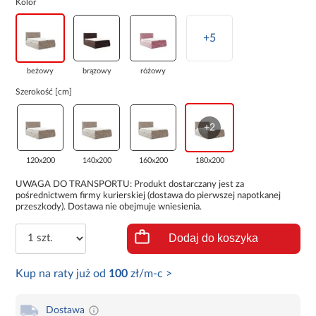
Kolor
+5
beżowy
brązowy
różowy
Szerokość [cm]
+2
120x200
140x200
160x200
180x200
UWAGA DO TRANSPORTU: Produkt dostarczany jest za
pośrednictwem firmy kurierskiej (dostawa do pierwszej napotkanej
przeszkody). Dostawa nie obejmuje wniesienia.
Dodaj do koszyka
Kup na raty już od
100
zł/m-c >
Dostawa