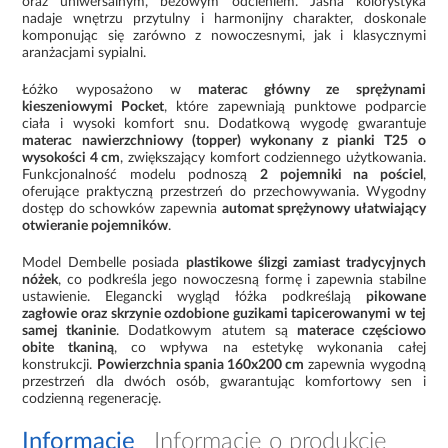
oraz uniwersalnym, beżowym odcieniem. Jasna kolorystyka
nadaje wnętrzu przytulny i harmonijny charakter, doskonale
komponując się zarówno z nowoczesnymi, jak i klasycznymi
aranżacjami sypialni.
Łóżko wyposażono w
materac główny ze sprężynami
kieszeniowymi Pocket
, które zapewniają punktowe podparcie
ciała i wysoki komfort snu. Dodatkową wygodę gwarantuje
materac nawierzchniowy (topper) wykonany z pianki T25 o
wysokości 4 cm
, zwiększający komfort codziennego użytkowania.
Funkcjonalność modelu podnoszą
2 pojemniki na pościel
,
oferujące praktyczną przestrzeń do przechowywania. Wygodny
dostęp do schowków zapewnia
automat sprężynowy ułatwiający
otwieranie pojemników
.
Model Dembelle posiada
plastikowe ślizgi zamiast tradycyjnych
nóżek
, co podkreśla jego nowoczesną formę i zapewnia stabilne
ustawienie. Elegancki wygląd łóżka podkreślają
pikowane
zagłowie oraz skrzynie ozdobione guzikami tapicerowanymi w tej
samej tkaninie
. Dodatkowym atutem są
materace częściowo
obite tkaniną
, co wpływa na estetykę wykonania całej
konstrukcji.
Powierzchnia spania 160x200 cm
zapewnia wygodną
przestrzeń dla dwóch osób, gwarantując komfortowy sen i
codzienną regenerację.
Informacje
Informacje o produkcie