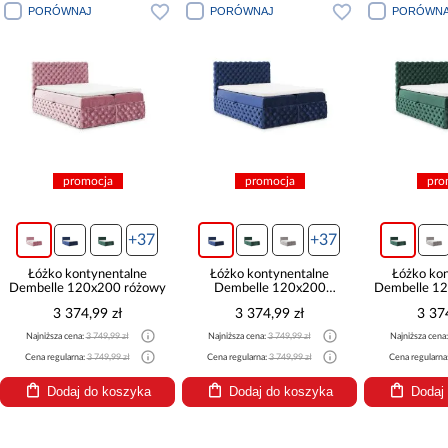
PORÓWNAJ
PORÓWNAJ
PORÓWNA
promocja
promocja
pro
+37
+37
Łóżko kontynentalne
Łóżko kontynentalne
Łóżko ko
Dembelle 120x200 różowy
Dembelle 120x200
Dembelle 12
granatowy
3 374,99 zł
3 374,99 zł
3 37
Najniższa cena:
3 749,99 zł
Najniższa cena:
3 749,99 zł
Najniższa cena
Cena regularna:
3 749,99 zł
Cena regularna:
3 749,99 zł
Cena regularna
Dodaj do koszyka
Dodaj do koszyka
Dodaj