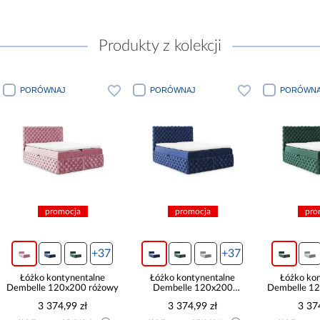
Produkty z kolekcji
PORÓWNAJ
PORÓWNAJ
PORÓWNA
promocja
promocja
pro
+37
+37
Łóżko kontynentalne
Łóżko kontynentalne
Łóżko ko
Dembelle 120x200 różowy
Dembelle 120x200
Dembelle 12
granatowy
3 374,99 zł
3 374,99 zł
3 37