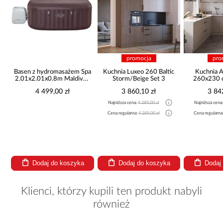
promocja
pro
Basen z hydromasażem Spa
Kuchnia Luxeo 260 Baltic
Kuchnia 
2.01x2.01x0.8m Maldives
Storm/Beige Set 3
260x230 c
6001U
4 499,00 zł
3 860,10 zł
3 84
Najniższa cena:
4 289,00 zł
Najniższa cena
Cena regularna:
4 289,00 zł
Cena regularna
Dodaj do koszyka
Dodaj do koszyka
Dodaj
Klienci, którzy kupili ten produkt nabyli
również