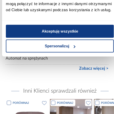
Powierzchnia spania [cm]:
mogą połączyć te informacje z innymi danymi otrzymanymi
160x200
od Ciebie lub uzyskanymi podczas korzystania z ich usług.
Materac w komplecie:
Z materacem
Akceptuję wszystkie
Rozmiar materaca [cm]:
160x200
Spersonalizuj
Rodzaj podnośnika:
Automat na sprężynach
Zobacz więcej >
Inni Klienci sprawdzali również
PORÓWNAJ
PORÓWNAJ
PORÓWN