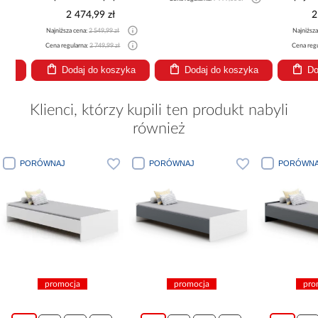
2 474,99 zł
2 29
Najniższa cena:
2 549,99 zł
Najniższa cena
Cena regularna:
2 749,99 zł
Cena regularna
Dodaj do koszyka
Dodaj do koszyka
Dodaj
Klienci, którzy kupili ten produkt nabyli
również
PORÓWNAJ
PORÓWNAJ
PORÓWNA
promocja
promocja
pro