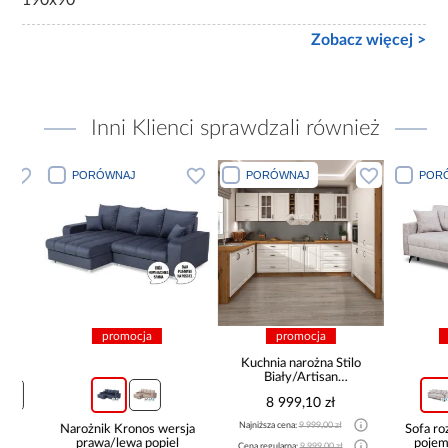
Zobacz więcej >
Inni Klienci sprawdzali również
PORÓWNAJ
PORÓWNAJ
PORÓWN
promocja
promocja
pro
Kuchnia narożna Stilo
Biały/Artisan
265x300x180 Cm
8 999,10 zł
Najniższa cena:
9 999,00 zł
Narożnik Kronos wersja
Sofa rozkła
prawa/lewa popiel
pojemnik
Cena regularna:
9 999,00 zł