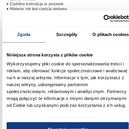
• Czytelna instrukcja w zestawie
• Materac nie jest częścią zestawu
Komfort i nowoczesny styl
Łóżko młodzieżowe KARO 190x90 biało-szare to praktyczne
Zgoda
Szczegóły
O plikach cookies
połączenie wygody, trwałości i estetyki. Solidna konstrukcja,
elastyczny stelaż FLEX oraz uniwersalne wzornictwo sprawiają, że
mebel doskonale sprawdza się w codziennym użytkowaniu,
zapewniając komfortowy wypoczynek przez wiele lat.
Niniejsza strona korzysta z plików cookie
Informacje
Informacje o produkcie
Wykorzystujemy pliki cookie do spersonalizowania treści i
reklam, aby oferować funkcje społecznościowe i analizować
ruch w naszej witrynie. Informacje o tym, jak korzystasz z
Szerokość [cm]:
naszej witryny, udostępniamy partnerom
199.00
społecznościowym, reklamowym i analitycznym. Partnerzy
mogą połączyć te informacje z innymi danymi otrzymanymi
Głębokość [cm]:
od Ciebie lub uzyskanymi podczas korzystania z ich usług.
41.00
Wysokość [cm]:
90.00