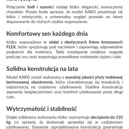
Połączenie
bieli i szarości
nadaje łóżku elegancki, nowoczesny
charakter. Prosta bryła sprawia, że model KARO prezentuje się
lekko i estetycznie, a uniwersalny wygląd pozwala na łatwe
dopasowanie do różnych stylów wyposażenia.
Komfortowy sen każdego dnia
Łóżko wyposażono w
stelaż z elastycznych listew brzozowych
FLEX
, które sprężynują pod naciskiem i zapewniają odpowiednie
podparcie dla materaca. Takie rozwiązanie zwiększa wygodę
podczas snu oraz wspomaga prawidłowe rozłożenie ciężaru ciała.
Solidna konstrukcja na lata
Model KARO został wykonany z
wysokiej jakości płyty meblowej
laminowanej obustronnie
, która charakteryzuje się trwałością i
odpornością na codzienne użytkowanie. Stabilna konstrukcja
zapewnia bezpieczeństwo oraz komfort użytkowania przez długi
czas.
Wytrzymałość i stabilność
Dzięki solidnemu wykonaniu łóżko wytrzymuje
obciążenie do 110
kg
, co sprawia, że doskonale sprawdza się w codziennym
użytkowaniu. Starannie zaprojektowana konstrukcja gwarantuje