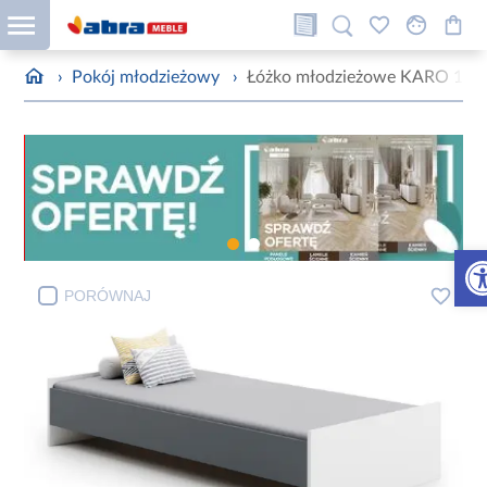
›
Pokój młodzieżowy
›
Łóżko młodzieżowe KARO 190x9
Otw
PORÓWNAJ