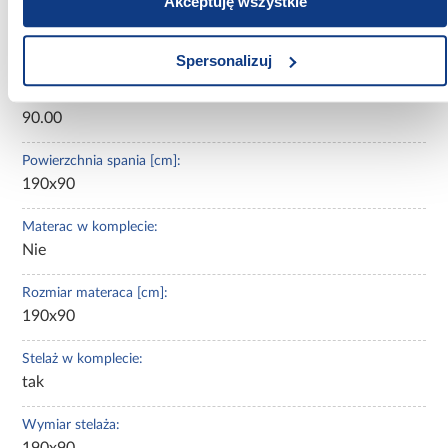
Akceptuję wszystkie
Szerokość pow. spania [cm]:
190.00
Spersonalizuj
Długość pow. spania [cm]:
90.00
Powierzchnia spania [cm]:
190x90
Materac w komplecie:
Nie
Rozmiar materaca [cm]:
190x90
Stelaż w komplecie:
tak
Wymiar stelaża:
190x90