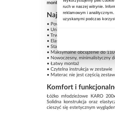
Wykorzystujemy pliki cookie 
montażowych
, dzięki czemu skł
ruch w naszej witrynie. Inf
reklamowym i analitycznym. 
Najważniejsze zalety
uzyskanymi podczas korzysta
• Powierzchnia spania 200 x 90 
• Uniwersalny biały kolor
• Trwała płyta meblowa laminow
• Elastyczny stelaż brzozowy FLE
• Stabilna konstrukcja
• Maksymalne obciążenie do 110
• Nowoczesny, minimalistyczny d
• Łatwy montaż
• Czytelna instrukcja w zestawie
• Materac nie jest częścią zesta
Komfort i funkcjonaln
Łóżko młodzieżowe KARO 200x90
Solidna konstrukcja oraz elast
cieszyć się estetycznym wyglądem