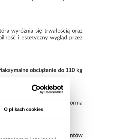
która wyróżnia się trwałością oraz
ilność i estetyczny wygląd przez
aksymalne obciążenie do 110 kg
 i dodatkami. Uniwersalna forma
O plikach cookies
 użytkownika.
nstrukcja oraz komplet elementów