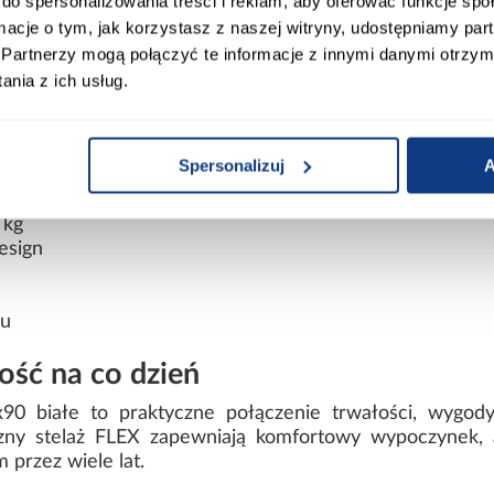
do spersonalizowania treści i reklam, aby oferować funkcje sp
adanie przebiega sprawnie i bezproblemowo.
ormacje o tym, jak korzystasz z naszej witryny, udostępniamy p
Partnerzy mogą połączyć te informacje z innymi danymi otrzym
nia z ich usług.
cm
ana obustronnie
Spersonalizuj
A
X
 kg
esign
wu
ość na co dzień
 białe to praktyczne połączenie trwałości, wygod
yczny stelaż FLEX zapewniają komfortowy wypoczynek, a
 przez wiele lat.