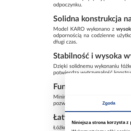
odpoczynku.
Solidna konstrukcja na
Model KARO wykonano z
wysok
odpornością na codzienne użytko
długi czas.
Stabilność i wysoka 
Dzięki solidnemu wykonaniu łóż
potwierdza wytrzymałość konstruk
Funkcjonalne rozwiąz
Minimalistyczny design sprawia
Zgoda
pozwala stworzyć spójną i estet
Łatwy montaż
Niniejsza strona korzysta z
Łóżko przeznaczone jest do samo