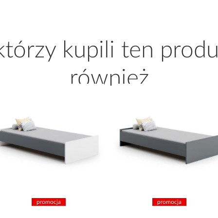
 którzy kupili ten produ
również
promocja
promocja