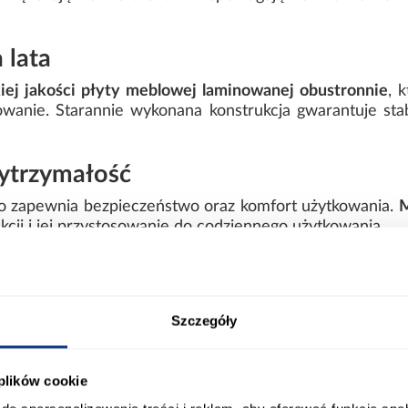
 lata
iej jakości płyty meblowej laminowanej obustronnie
, 
wanie. Starannie wykonana konstrukcja gwarantuje stab
wytrzymałość
ko zapewnia bezpieczeństwo oraz komfort użytkowania.
M
cji i jej przystosowanie do codziennego użytkowania.
ania
, że łóżko łatwo komponuje się z pozostałymi meblami
Szczegóły
yczną przestrzeń dostosowaną do indywidualnych potrzeb
 plików cookie
dzielnego montażu. W zestawie znajduje się
czytelna i