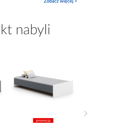
Zobacz więcej >
kt nabyli
promocja
promocja