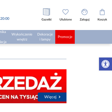
o 20:00
Gazetki
Ulubione
Zaloguj
Koszyk
nika
Wykończenie
Dekoracje
Promocje
wnętrz
i lampy
lacja
Otwórz 
Więcej