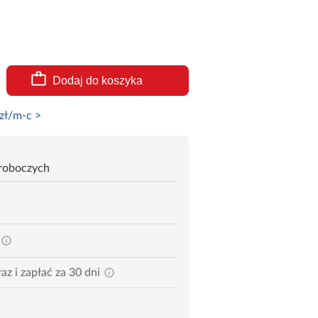
Dodaj do koszyka
zł/m-c >
 roboczych
az i zapłać za 30 dni