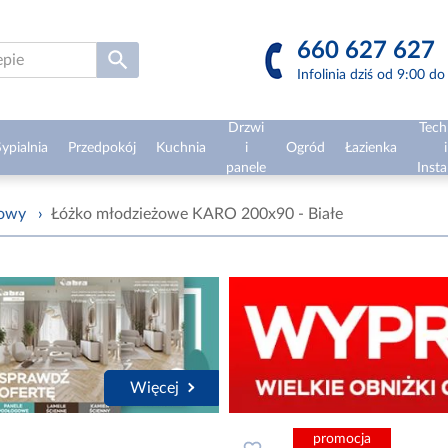
660 627 627
Infolinia dziś od 9:00 d
Drzwi
Tech
ypialnia
Przedpokój
Kuchnia
i
Ogród
Łazienka
i
panele
Insta
żowy
›
Łóżko młodzieżowe KARO 200x90 - Białe
Więcej
promocja