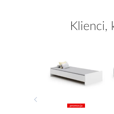
Klienci,
promocja
promocja