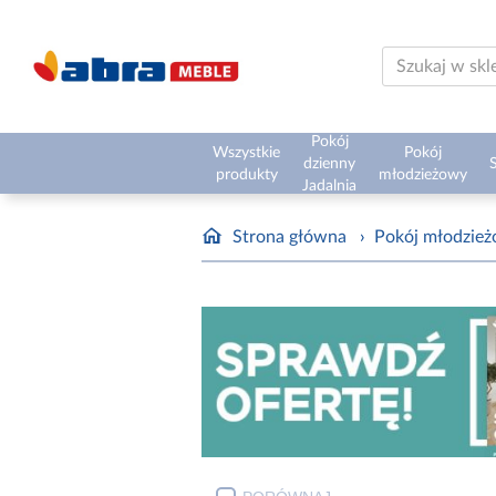
Pokój
Wszystkie
Pokój
dzienny
S
produkty
młodzieżowy
Jadalnia
Strona główna
›
Pokój młodzie