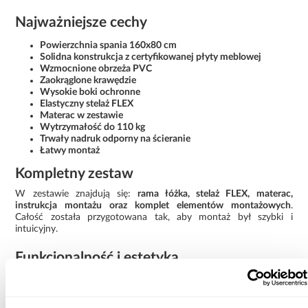
Najważniejsze cechy
Powierzchnia spania 160x80 cm
Solidna konstrukcja z certyfikowanej płyty meblowej
Wzmocnione obrzeża PVC
Zaokrąglone krawędzie
Wysokie boki ochronne
Elastyczny stelaż FLEX
Materac w zestawie
Wytrzymałość do 110 kg
Trwały nadruk odporny na ścieranie
Łatwy montaż
Kompletny zestaw
W zestawie znajdują się:
rama łóżka, stelaż FLEX, materac,
instrukcja montażu oraz komplet elementów montażowych
.
Całość została przygotowana tak, aby montaż był szybki i
intuicyjny.
Funkcjonalność i estetyka
Łóżko Traktor zielony 160x80 łączy spokojny, farmowy design z
solidnym wykonaniem i praktycznymi rozwiązaniami. To
funkcjonalny mebel, który zapewnia komfort, bezpieczeństwo i