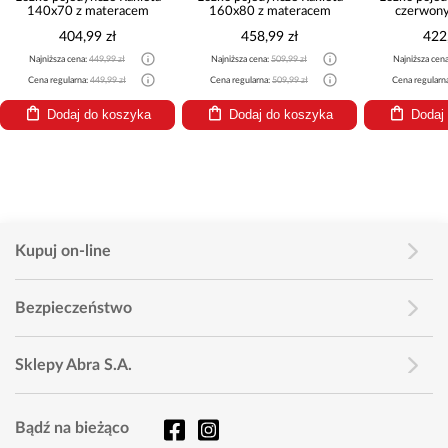
z materacem
160x80 z materacem
czerwony 140x70 z
materacem
4,99 zł
458,99 zł
422,99 zł
ena:
449,99 zł
Najniższa cena:
509,99 zł
Najniższa cena:
469,99 zł
rna:
449,99 zł
Cena regularna:
509,99 zł
Cena regularna:
469,99 zł
j do koszyka
Dodaj do koszyka
Dodaj do koszyka
Kupuj on-line
Bezpieczeństwo
Sklepy Abra S.A.
Bądź na bieżąco