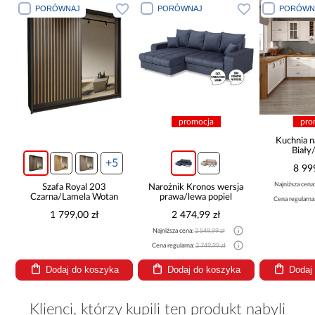
PORÓWNAJ
PORÓWNAJ
PORÓWN
promocja
pro
ą
Kuchnia n
Biały
265x30
+5
8 99
Najniższa cena
Szafa Royal 203
Narożnik Kronos wersja
Czarna/Lamela Wotan
prawa/lewa popiel
Cena regularna
1 799,00 zł
2 474,99 zł
Najniższa cena:
2 549,99 zł
Cena regularna:
2 749,99 zł
Dodaj do koszyka
Dodaj do koszyka
Dodaj
Klienci, którzy kupili ten produkt nabyli