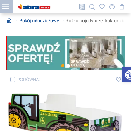
›
Pokój młodzieżowy
›
Łożko pojedyncze Traktor ziel
Otw
PORÓWNAJ