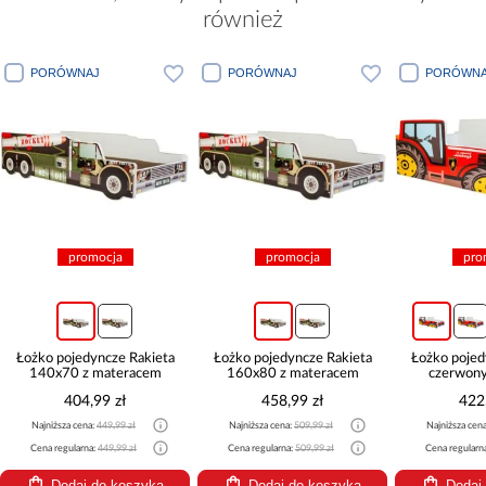
również
PORÓWNAJ
PORÓWNAJ
promocja
promocja
+3
 Rakieta
Łożko pojedyncze Rakieta
Łożko pojedyncze Traktor
eracem
160x80 z materacem
czerwony 140x70 z
materacem
ł
458,99 zł
422,99 zł
 zł
Najniższa cena:
509,99 zł
Najniższa cena:
469,99 zł
9 zł
Cena regularna:
509,99 zł
Cena regularna:
469,99 zł
oszyka
Dodaj do koszyka
Dodaj do koszyka