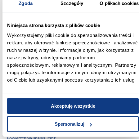
atrakcyjny wygląd w jednym.
Zgoda
Szczegóły
O plikach cookies
Informacje
Informacje o produkcie
Niniejsza strona korzysta z plików cookie
Wykorzystujemy pliki cookie do spersonalizowania treści i
Szerokość [cm]:
reklam, aby oferować funkcje społecznościowe i analizować
165.00
ruch w naszej witrynie. Informacje o tym, jak korzystasz z
Głębokość [cm]:
naszej witryny, udostępniamy partnerom
84.00
społecznościowym, reklamowym i analitycznym. Partnerzy
mogą połączyć te informacje z innymi danymi otrzymanymi
Wysokość [cm]:
od Ciebie lub uzyskanymi podczas korzystania z ich usług.
49.00
Szerokość pow. spania [cm]:
160.00
Akceptuję wszystkie
Długość pow. spania [cm]:
Spersonalizuj
80.00
Powierzchnia spania [cm]: