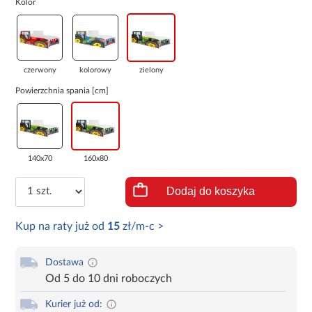
Kolor
czerwony
kolorowy
zielony
Powierzchnia spania [cm]
140x70
160x80
Dodaj do koszyka
Kup na raty już od
15
zł/m-c >
Dostawa
Od 5 do 10 dni roboczych
Kurier już od: