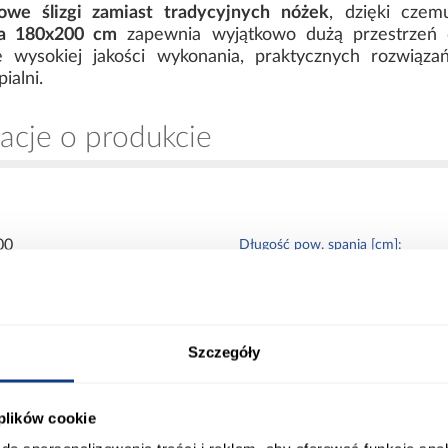
kowe ślizgi zamiast tradycyjnych nóżek
, dzięki czem
ia 180x200 cm
zapewnia wyjątkowo dużą przestrzeń
e wysokiej jakości wykonania, praktycznych rozwiąz
ialni.
acje o produkcie
00
Długość pow. spania [cm]:
00
Powierzchnia spania [cm]:
Szczegóły
00
Materac w komplecie:
 plików cookie
0
Rozmiar materaca [cm]: