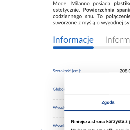
Model Milanno posiada
plasti
estetycznie.
Powierzchnia span
codziennego snu. To połączeni
stworzone z myślą o wygodnej syp
Informacje
Inform
208.
Szerokość [cm]:
230.
Głębokość [cm]:
Zgoda
100.
Wysokość [cm]:
Niniejsza strona korzysta z
37.0
Wysokość do siedziska [cm]: