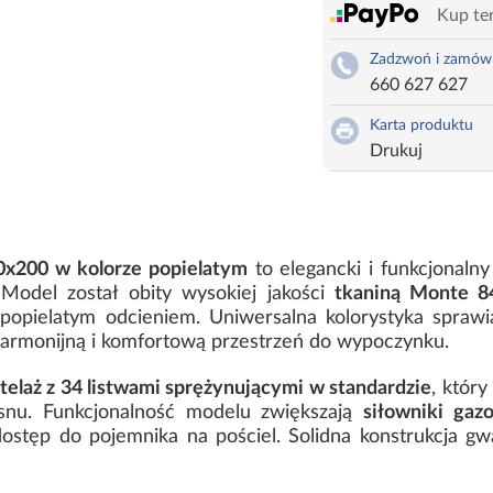
Kup ter
Zadzwoń i zamów
660 627 627
Karta produktu
Drukuj
0x200 w kolorze popielatym
to elegancki i funkcjonaln
 Model został obity wysokiej jakości
tkaniną Monte 8
popielatym odcieniem. Uniwersalna kolorystyka spraw
harmonijną i komfortową przestrzeń do wypoczynku.
telaż z 34 listwami sprężynującymi w standardzie
, któr
snu. Funkcjonalność modelu zwiększają
siłowniki ga
ostęp do pojemnika na pościel. Solidna konstrukcja gwa