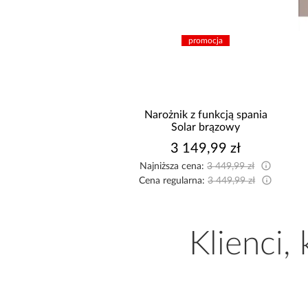
promocja
nik z funkcją spania
Kuchnia narożna
Solar brązowy
Arona/Monza 375x325x225
3 149,99 zł
9 999,00 zł
sza cena:
3 449,99 zł
egularna:
3 449,99 zł
Klienci,