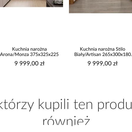
Kuchnia narożna Stilo
Kuchnia Luxeo 260 Baltic
Biały/Artisan 265x300x180
Storm/Beige Set 3
Cm
9 999,00 zł
4 289,00 zł
 którzy kupili ten produ
również