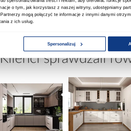
do spersonalizowania treści i reklam, aby oferować funkcje sp
ormacje o tym, jak korzystasz z naszej witryny, udostępniamy p
Partnerzy mogą połączyć te informacje z innymi danymi otrzym
00
Stelaż w komplecie:
nia z ich usług.
Spersonalizuj
A
 Klienci sprawdzali ró