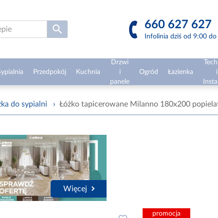
660 627 627
Infolinia dziś od 9:00 d
Drzwi
Tech
ypialnia
Przedpokój
Kuchnia
i
Ogród
Łazienka
i
panele
Insta
ka do sypialni
›
Łóżko tapicerowane Milanno 180x200 popiela
Więcej
promocja