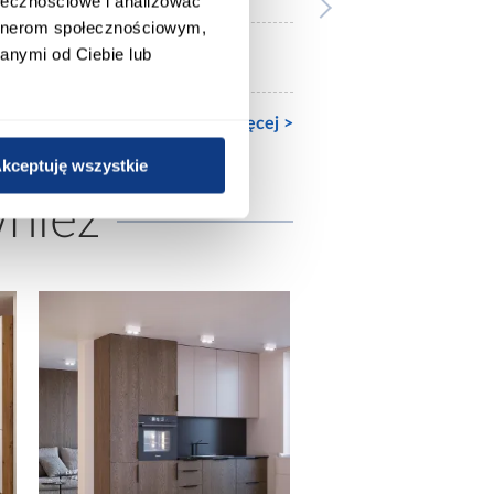
ołecznościowe i analizować
artnerom społecznościowym,
anymi od Ciebie lub
Ze stelażem
Zobacz więcej >
kceptuję wszystkie
wnież