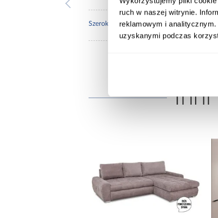
Wykorzystujemy pliki cookie 
ruch w naszej witrynie. Inf
reklamowym i analitycznym. 
180.
Szerokość pow. spania [cm]:
uzyskanymi podczas korzysta
Inni