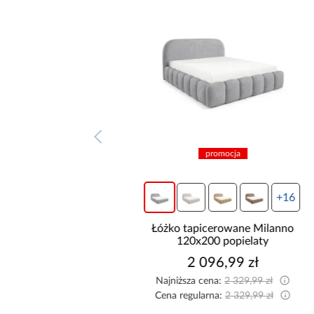
promocja
promocja
+16
+16
tapicerowane Milanno
Łóżko tapicerowane Milanno
20x200 brązowy
120x200 popielaty
2 096,99 zł
2 096,99 zł
sza cena:
2 329,99 zł
Najniższa cena:
2 329,99 zł
egularna:
2 329,99 zł
Cena regularna:
2 329,99 zł