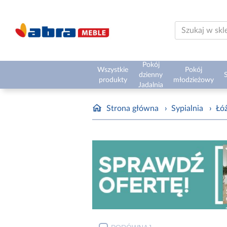
Pokój
Wszystkie
Pokój
dzienny
S
produkty
młodzieżowy
Jadalnia
Strona główna
›
Sypialnia
›
Łóż