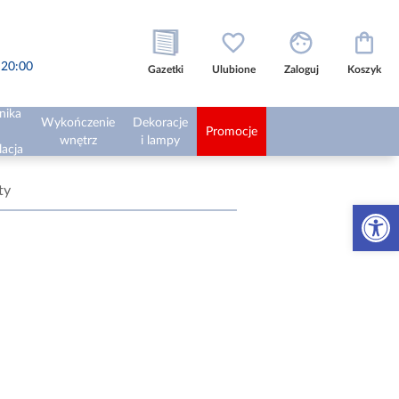
o 20:00
Gazetki
Ulubione
Zaloguj
Koszyk
nika
Wykończenie
Dekoracje
Promocje
wnętrz
i lampy
lacja
ty
Otwórz 