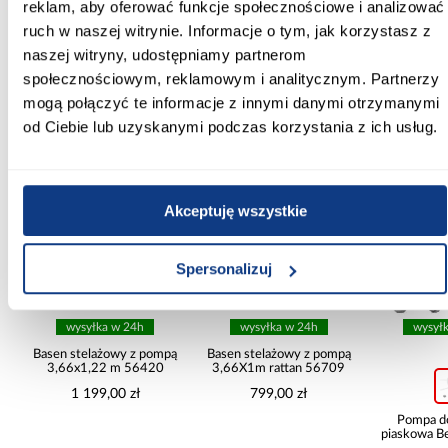
reklam, aby oferować funkcje społecznościowe i analizować
osłony balkonowe
ruch w naszej witrynie. Informacje o tym, jak korzystasz z
naszej witryny, udostępniamy partnerom
społecznościowym, reklamowym i analitycznym. Partnerzy
mogą połączyć te informacje z innymi danymi otrzymanymi
Inni Klienci sprawdzali również
od Ciebie lub uzyskanymi podczas korzystania z ich usług.
PORÓWNAJ
PORÓWNAJ
PORÓWN
Akceptuję wszystkie
Spersonalizuj
wysyłka w 24h
wysyłka w 24h
wysył
ą
Basen stelażowy z pompą
Basen stelażowy z pompą
3,66x1,22 m 56420
3,66X1m rattan 56709
1 199,00 zł
799,00 zł
Pompa d
piaskowa B