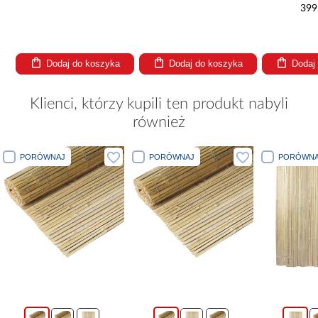
l/h
399
Dodaj do koszyka
Dodaj do koszyka
Dodaj
Klienci, którzy kupili ten produkt nabyli
również
PORÓWNAJ
PORÓWNAJ
PORÓWNA