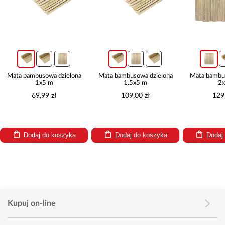
Mata bambusowa dzielona
Mata bambusowa dzielona
Mata bambu
1x5 m
1.5x5 m
2x
69,99 zł
109,00 zł
129
Dodaj do koszyka
Dodaj do koszyka
Dodaj
Kupuj on-line