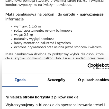
balkonowa pomaga stworzyć przyjemną strefę relaksu i zwiększa
komfort wypoczynku na świeżym powietrzu.
Mata bambusowa na balkon i do ogrodu – najważniejsze
informacje
wymiary: 1,5x5 m
rodzaj asortymentu: osłony balkonowe
waga: 0,3 kg
naturalny wygląd bambusa
łatwy montaż do balustrad i ogrodzeń
ochrona prywatności oraz osłona przed słońcem i wiatrem
Mata bambusowa dzielona to praktyczny wybór dla osób, które
chcą szybko odmienić balkon lub taras i nadać przestrzeni
bardziej naturalny charakter.
Informacje
Transport
Informacje o pro
Zgoda
Szczegóły
O plikach cookies
Waga [kg]:
0.3
Niniejsza strona korzysta z plików cookie
Wykorzystujemy pliki cookie do spersonalizowania treści i
Rodzaj asortymentu: