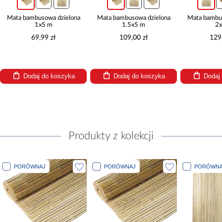
Mata bambusowa dzielona
Mata bambusowa dzielona
Mata bambu
1x5 m
1.5x5 m
2x
69,99 zł
109,00 zł
129
Dodaj do koszyka
Dodaj do koszyka
Dodaj
Produkty z kolekcji
PORÓWNAJ
PORÓWNAJ
PORÓWNA