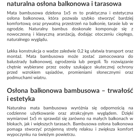
naturalna osłona balkonowa i tarasowa
Mata bambusowa dzielona 1x5 m to praktyczna i estetyczna
osłona balkonowa, która pozwala szybko stworzyć bardziej
komfortową oraz prywatną przestrzeń na balkonie, tarasie lub w
ogrodzie. Naturalny bambus doskonale komponuje się z
nowoczesną i klasyczną aranżacją, dodając otoczeniu ciepłego,
naturalnego wyglądu.
Lekka konstrukcja o wadze zaledwie 0,2 kg ułatwia transport oraz
montaż. Mata bambusowa może zostać zamocowana do
balustrady balkonowej, ogrodzenia lub pergoli. To rozwiązanie
chętnie wybierane przez osoby szukające skutecznej ochrony
przed wzrokiem sąsiadów, promieniami słonecznymi oraz
podmuchami wiatru.
Osłona balkonowa bambusowa – trwałość
i estetyka
Naturalna mata bambusowa wyróżnia się odpornością na
codzienne użytkowanie oraz atrakcyjnym wyglądem. Dzięki
wymiarowi 1x5 m sprawdzi się zarówno na małych balkonach w
blokach, jak i większych tarasach. Bambusowa osłona balkonowa
pomaga stworzyć przyjemną strefę relaksu i zwiększa komfort
wypoczynku na świeżym powietrzu.