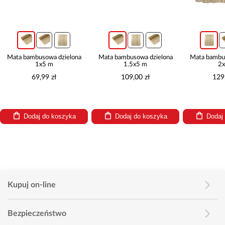
Mata bambusowa dzielona
Mata bambusowa dzielona
Mata bambusow
1x5 m
1.5x5 m
2x5 
69,99 zł
109,00 zł
129,00
Dodaj do koszyka
Dodaj do koszyka
Dodaj d
Kupuj on-line
Bezpieczeństwo