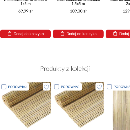
1x5 m
1.5x5 m
2x5 m
69,99 zł
109,00 zł
129,00 z
Dodaj do koszyka
Dodaj do koszyka
Dodaj do 
Produkty z kolekcji
PORÓWNAJ
PORÓWNAJ
PORÓWNAJ