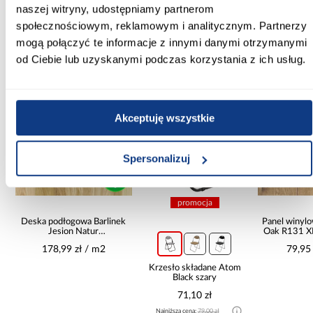
naszej witryny, udostępniamy partnerom
społecznościowym, reklamowym i analitycznym. Partnerzy
mogą połączyć te informacje z innymi danymi otrzymanymi
Inni Klienci sprawdzali również
od Ciebie lub uzyskanymi podczas korzystania z ich usług.
PORÓWNAJ
PORÓWNAJ
PORÓWN
Akceptuję wszystkie
Spersonalizuj
promocja
Deska podłogowa Barlinek
Panel winyl
t
Jesion Natur
Oak R131 
14x180x1092
178,99 zł / m2
79,95
Krzesło składane Atom
Black szary
71,10 zł
Najniższa cena:
79,00 zł