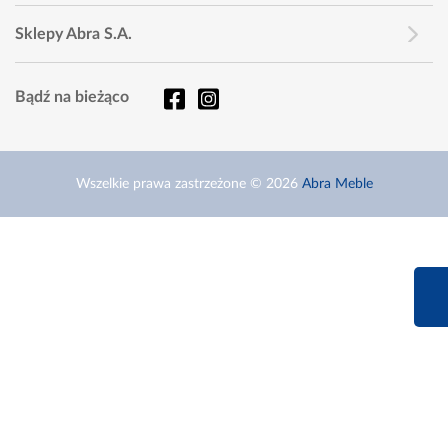
Sklepy Abra S.A.
Bądź na bieżąco
Wszelkie prawa zastrzeżone © 2026
Abra Meble
660 627 6
Infolinia dziś od 9