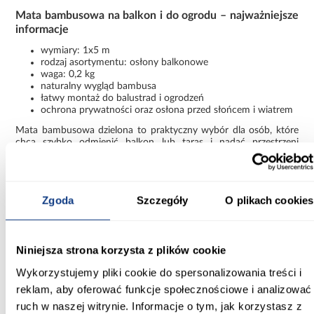
Mata bambusowa na balkon i do ogrodu – najważniejsze
informacje
wymiary: 1x5 m
rodzaj asortymentu: osłony balkonowe
waga: 0,2 kg
naturalny wygląd bambusa
łatwy montaż do balustrad i ogrodzeń
ochrona prywatności oraz osłona przed słońcem i wiatrem
Mata bambusowa dzielona to praktyczny wybór dla osób, które
chcą szybko odmienić balkon lub taras i nadać przestrzeni
bardziej naturalny charakter.
Informacje
Transport
Informacje o pro
Zgoda
Szczegóły
O plikach cookies
Waga [kg]:
0.20
Niniejsza strona korzysta z plików cookie
Wykorzystujemy pliki cookie do spersonalizowania treści i
Rodzaj asortymentu:
reklam, aby oferować funkcje społecznościowe i analizować
osłony balkonowe
ruch w naszej witrynie. Informacje o tym, jak korzystasz z