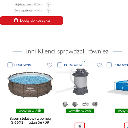
Najniższa cena:
149,00 zł
Cena regularna:
149,00 zł
Dodaj do koszyka
Inni Klienci sprawdzali również
PORÓWNAJ
PORÓWNAJ
 24h
wysyłka w 24h
wysyłka w 24h
y z pompą
an 56709