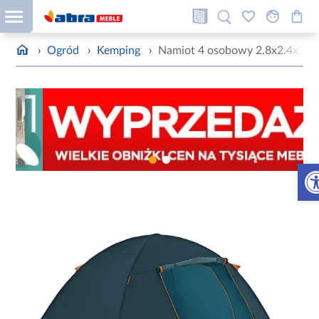
›
Ogród
›
Kemping
›
Namiot 4 osobowy 2.8x2.4x1.4
Otw