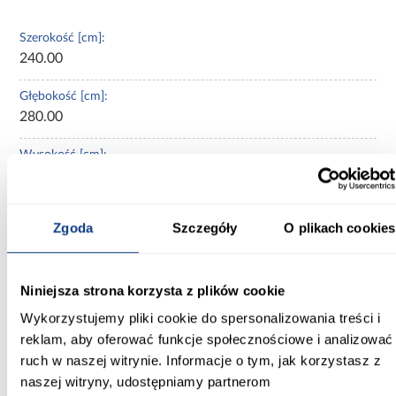
Szerokość [cm]:
240.00
Głębokość [cm]:
280.00
Wysokość [cm]:
140.00
Producent:
Zgoda
Szczegóły
O plikach cookies
BESTWAY
Rodzaj asortymentu:
Niniejsza strona korzysta z plików cookie
namiot
Wykorzystujemy pliki cookie do spersonalizowania treści i
Wymaga złożenia:
reklam, aby oferować funkcje społecznościowe i analizować
Tak
ruch w naszej witrynie. Informacje o tym, jak korzystasz z
naszej witryny, udostępniamy partnerom