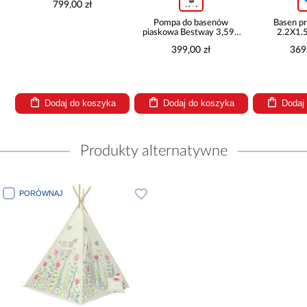
zł
Pompa do basenów
Basen prostokątny
piaskowa Bestway 3,596
2.2X1.5X0.6 M -
l/h 58515
28270NP
399,00 zł
369,00 zł
 koszyka
Dodaj do koszyka
Dodaj do koszyka
Produkty alternatywne
PORÓWNAJ