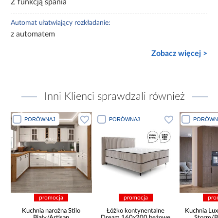
Z funkcją spania
Automat ułatwiający rozkładanie:
z automatem
Zobacz więcej >
Inni Klienci sprawdzali również
PORÓWNAJ
PORÓWNAJ
PORÓWN
promocja
promocja
pro
Kuchnia narożna Stilo
Łóżko kontynentalne
Kuchnia Lux
Biały/Artisan
Dream 160x200 beżowe
Storm/B