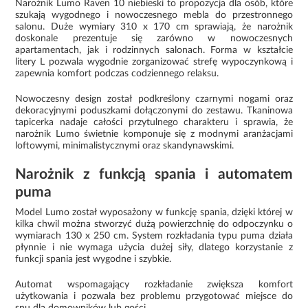
Narożnik Lumo Raven 10 niebieski to propozycja dla osób, które
szukają wygodnego i nowoczesnego mebla do przestronnego
salonu. Duże wymiary 310 x 170 cm sprawiają, że narożnik
doskonale prezentuje się zarówno w nowoczesnych
apartamentach, jak i rodzinnych salonach. Forma w kształcie
litery L pozwala wygodnie zorganizować strefę wypoczynkową i
zapewnia komfort podczas codziennego relaksu.
Nowoczesny design został podkreślony czarnymi nogami oraz
dekoracyjnymi poduszkami dołączonymi do zestawu. Tkaninowa
tapicerka nadaje całości przytulnego charakteru i sprawia, że
narożnik Lumo świetnie komponuje się z modnymi aranżacjami
loftowymi, minimalistycznymi oraz skandynawskimi.
Narożnik z funkcją spania i automatem
puma
Model Lumo został wyposażony w funkcję spania, dzięki której w
kilka chwil można stworzyć dużą powierzchnię do odpoczynku o
wymiarach 130 x 250 cm. System rozkładania typu puma działa
płynnie i nie wymaga użycia dużej siły, dlatego korzystanie z
funkcji spania jest wygodne i szybkie.
Automat wspomagający rozkładanie zwiększa komfort
użytkowania i pozwala bez problemu przygotować miejsce do
snu dla domowników lub gości.