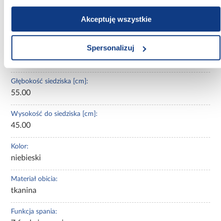
Wysokość [cm]:
Akceptuję wszystkie
80.00
Spersonalizuj
Powierzchnia spania [cm]:
130x250
Głębokość siedziska [cm]:
55.00
Wysokość do siedziska [cm]:
45.00
Kolor:
niebieski
Materiał obicia:
tkanina
Funkcja spania: