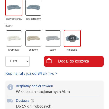
prawostronny
lewostronny
Kolor
+1
kremowy
beżowy
szary
niebieski
Dodaj do koszyka
Kup na raty już od
84
zł/m-c >
Bezpłatny odbiór towaru
W sklepach stacjonarnych Abra
Dostawa
Do 19 dni roboczych