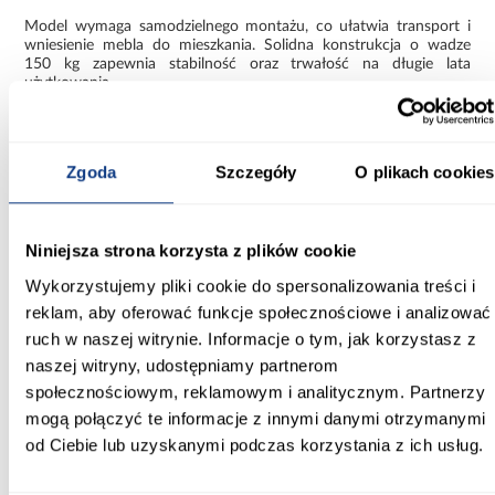
Model wymaga samodzielnego montażu, co ułatwia transport i
wniesienie mebla do mieszkania. Solidna konstrukcja o wadze
150 kg zapewnia stabilność oraz trwałość na długie lata
użytkowania.
Narożnik Lumo – idealny do codziennego
wypoczynku
Zgoda
Szczegóły
O plikach cookies
Jeśli szukasz nowoczesnego narożnika z funkcją spania, dużą
powierzchnią użytkową i wygodnym siedziskiem, narożnik Lumo
będzie doskonałym wyborem. To połączenie komfortu, modnego
wyglądu oraz praktycznych rozwiązań, które sprawdzą się w
Niniejsza strona korzysta z plików cookie
każdym nowoczesnym salonie.
Wykorzystujemy pliki cookie do spersonalizowania treści i
Informacje
Transport
Informacje o pro
reklam, aby oferować funkcje społecznościowe i analizować
ruch w naszej witrynie. Informacje o tym, jak korzystasz z
naszej witryny, udostępniamy partnerom
Szerokość [cm]:
społecznościowym, reklamowym i analitycznym. Partnerzy
310.00
mogą połączyć te informacje z innymi danymi otrzymanymi
od Ciebie lub uzyskanymi podczas korzystania z ich usług.
Głębokość [cm]:
170.00