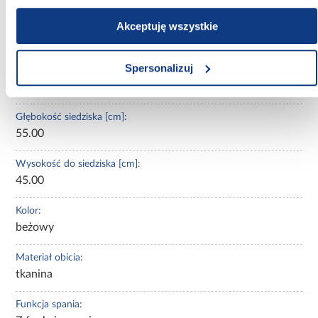
Wysokość [cm]:
Akceptuję wszystkie
80.00
Spersonalizuj
Powierzchnia spania [cm]:
130x250
Głębokość siedziska [cm]:
55.00
Wysokość do siedziska [cm]:
45.00
Kolor:
beżowy
Materiał obicia:
tkanina
Funkcja spania: