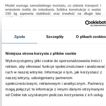
Model wymaga samodzielnego montażu, co ułatwia transport i
wniesienie mebla do mieszkania. Solidna konstrukcja o wadze
150 kg zapewnia stabilność oraz trwałość na długie lata
użytkowania.
Narożnik Lumo – idealny do codziennego
wypoczynku
Zgoda
Szczegóły
O plikach cookies
Jeśli szukasz nowoczesnego narożnika z funkcją spania, dużą
powierzchnią użytkową i wygodnym siedziskiem, narożnik Lumo
będzie doskonałym wyborem. To połączenie komfortu, modnego
wyglądu oraz praktycznych rozwiązań, które sprawdzą się w
Niniejsza strona korzysta z plików cookie
każdym nowoczesnym salonie.
Wykorzystujemy pliki cookie do spersonalizowania treści i
Informacje
Transport
Informacje o pro
reklam, aby oferować funkcje społecznościowe i analizować
ruch w naszej witrynie. Informacje o tym, jak korzystasz z
naszej witryny, udostępniamy partnerom
Szerokość [cm]:
społecznościowym, reklamowym i analitycznym. Partnerzy
310.00
mogą połączyć te informacje z innymi danymi otrzymanymi
od Ciebie lub uzyskanymi podczas korzystania z ich usług.
Głębokość [cm]:
170.00