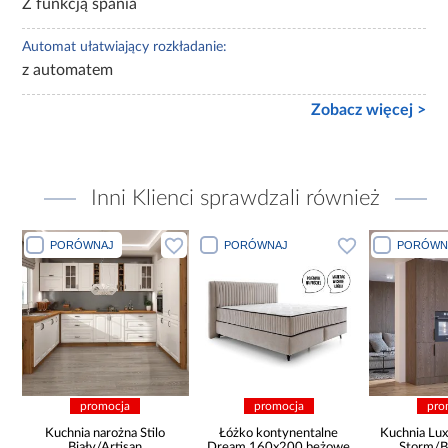
Z funkcją spania
Automat ułatwiający rozkładanie:
z automatem
Zobacz więcej >
Inni Klienci sprawdzali również
PORÓWNAJ
PORÓWNAJ
PORÓWN
promocja
promocja
pro
Kuchnia narożna Stilo
Łóżko kontynentalne
Kuchnia Lux
Biały/Artisan
Dream 160x200 beżowe
Storm/B