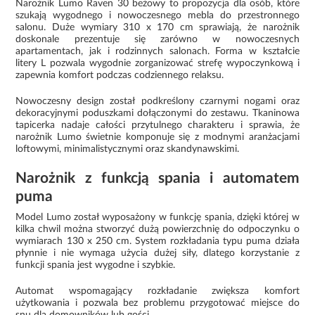
Narożnik Lumo Raven 30 beżowy to propozycja dla osób, które
szukają wygodnego i nowoczesnego mebla do przestronnego
salonu. Duże wymiary 310 x 170 cm sprawiają, że narożnik
doskonale prezentuje się zarówno w nowoczesnych
apartamentach, jak i rodzinnych salonach. Forma w kształcie
litery L pozwala wygodnie zorganizować strefę wypoczynkową i
zapewnia komfort podczas codziennego relaksu.
Nowoczesny design został podkreślony czarnymi nogami oraz
dekoracyjnymi poduszkami dołączonymi do zestawu. Tkaninowa
tapicerka nadaje całości przytulnego charakteru i sprawia, że
narożnik Lumo świetnie komponuje się z modnymi aranżacjami
loftowymi, minimalistycznymi oraz skandynawskimi.
Narożnik z funkcją spania i automatem
puma
Model Lumo został wyposażony w funkcję spania, dzięki której w
kilka chwil można stworzyć dużą powierzchnię do odpoczynku o
wymiarach 130 x 250 cm. System rozkładania typu puma działa
płynnie i nie wymaga użycia dużej siły, dlatego korzystanie z
funkcji spania jest wygodne i szybkie.
Automat wspomagający rozkładanie zwiększa komfort
użytkowania i pozwala bez problemu przygotować miejsce do
snu dla domowników lub gości.