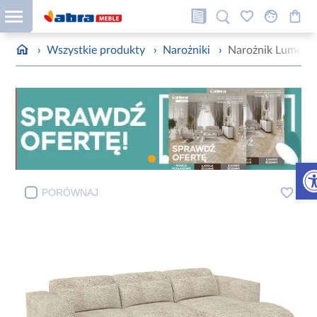
›
Wszystkie produkty
›
Narożniki
›
Narożnik Lumo P
Otw
PORÓWNAJ