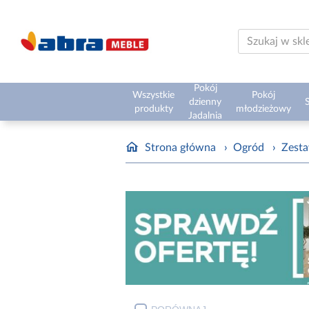
Pokój
Wszystkie
Pokój
dzienny
S
produkty
młodzieżowy
Jadalnia
Strona główna
›
Ogród
›
Zest