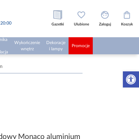
o 20:00
Gazetki
Ulubione
Zaloguj
Koszyk
nika
Wykończenie
Dekoracje
Promocje
wnętrz
i lampy
lacja
m
Otwórz 
odowy Monaco aluminium