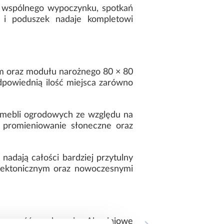
s wspólnego wypoczynku, spotkań
i i poduszek nadaje kompletowi
m oraz modułu narożnego 80 × 80
powiednią ilość miejsca zarówno
o mebli ogrodowych ze względu na
, promieniowanie słoneczne oraz
nadają całości bardziej przytulny
itektonicznym oraz nowoczesnymi
porność na korozję. Aluminiowe