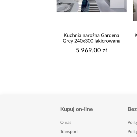
ia Luxeo 260 Baltic
Kuchnia narożna Gardena
torm/Beige Set 3
Grey 240x300 lakierowana
4 289,00 zł
5 969,00 zł
Kupuj on-line
Bez
O nas
Poli
Transport
Polit