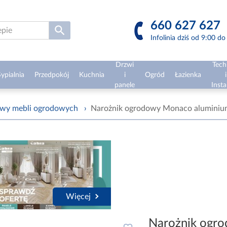
660 627 627
Infolinia dziś od 9:00 d
Drzwi
Tech
ypialnia
Przedpokój
Kuchnia
i
Ogród
Łazienka
i
panele
Insta
awy mebli ogrodowych
›
Narożnik ogrodowy Monaco aluminiu
Więcej
Narożnik ogr