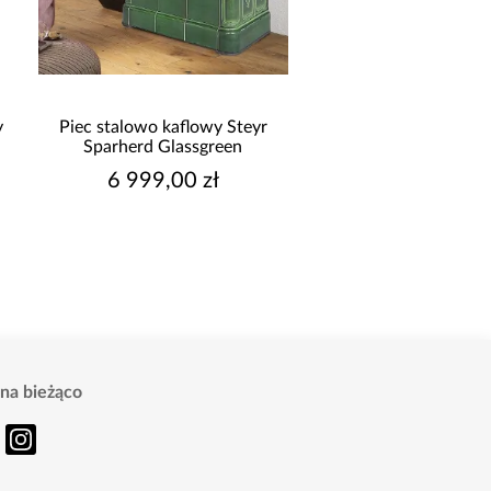
y
Piec stalowo kaflowy Steyr
Kuchnia naroż
Sparherd Glassgreen
Arona/Monza 375x3
6 999,00 zł
9 999,00 z
na bieżąco