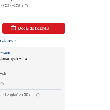
0000008050925
Dodaj do koszyka
6
zł/m-c >
 towaru
cjonarnych Abra
zych
az i zapłać za 30 dni