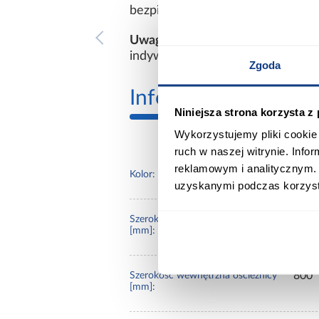
bezpieczeństwo użytkowania.
Uwaga:
Kolorystyka prezentowan
indywidualne ustawienia paramet
Zgoda
Informacje
Transp
Niniejsza strona korzysta z
Wykorzystujemy pliki cookie 
ruch w naszej witrynie. Inf
reklamowym i analitycznym. 
grafi
Kolor:
uzyskanymi podczas korzysta
890
Szerokość zewnętrzna ościeżnicy
[mm]:
800
Szerokość wewnętrzna ościeżnicy
[mm]: