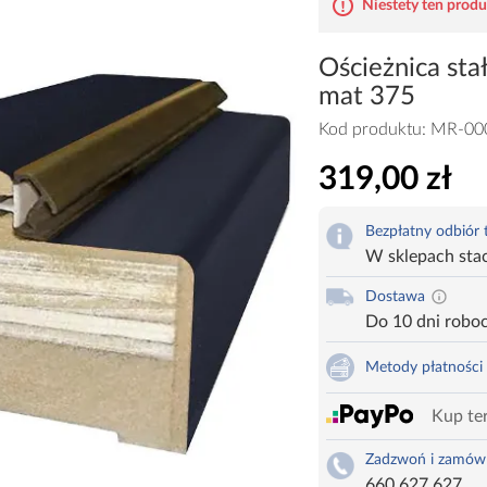
Niestety ten produk
Ościeżnica sta
mat 375
Kod produktu:
MR-00
319,00 zł
Bezpłatny odbiór
W sklepach sta
Dostawa
Do 10 dni robo
Metody płatności
Kup ter
Zadzwoń i zamów
660 627 627