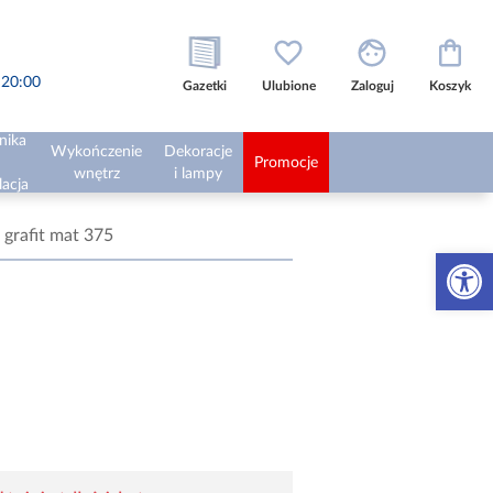
o 20:00
Gazetki
Ulubione
Zaloguj
Koszyk
nika
Wykończenie
Dekoracje
Promocje
wnętrz
i lampy
lacja
grafit mat 375
Otwórz 