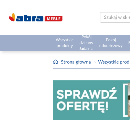
Pokój
Wszystkie
Pokój
dzienny
S
produkty
młodzieżowy
Jadalnia
Strona główna
›
Wszystkie prod