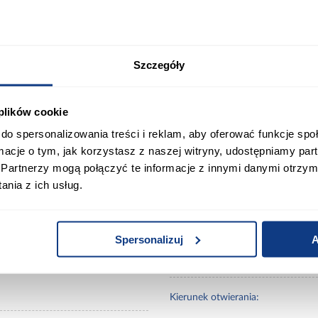
a na stronie internetowej może nieznacznie różnić 
rów wyświetlania ekranu.
Szczegóły
ort
Informacje o produkcie
 plików cookie
do spersonalizowania treści i reklam, aby oferować funkcje sp
ormacje o tym, jak korzystasz z naszej witryny, udostępniamy p
Partnerzy mogą połączyć te informacje z innymi danymi otrzym
t mat
nia z ich usług.
Minimalna szerokość otworu
montażowego [mm]:
Spersonalizuj
A
Minimalna wysokość otworu
montażowego [mm]:
Kierunek otwierania: