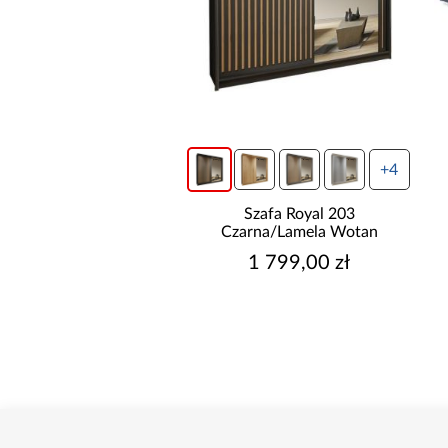
wysyłka w 24h
+4
do basenów piaskowa
Szafa Royal 203
way 8,327l/h 58499
Czarna/Lamela Wotan
699,00 zł
1 799,00 zł