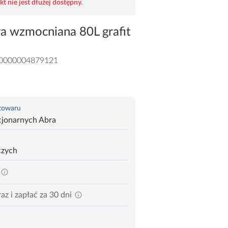
t nie jest dłużej dostępny.
ła wzmocniana 80L grafit
0000004879121
 towaru
cjonarnych Abra
czych
az i zapłać za 30 dni