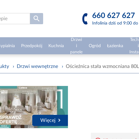
660 627 627
Infolinia dziś od 9:00 d
Drzwi
Tech
ypialnia
Przedpokój
Kuchnia
i
Ogród
Łazienka
i
panele
Insta
ukty
›
Drzwi wewnętrzne
›
Ościeżnica stała wzmocniana 80L 
Więcej