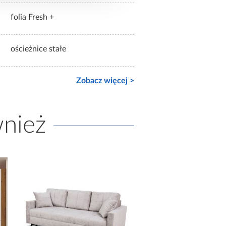
folia Fresh +
ościeżnice stałe
Zobacz więcej >
wnież