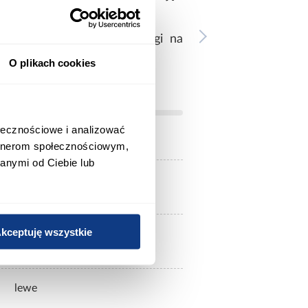
się od rzeczywistej z uwagi na
O plikach cookies
ołecznościowe i analizować
artnerom społecznościowym,
anymi od Ciebie lub
930
kceptuję wszystkie
2090
lewe