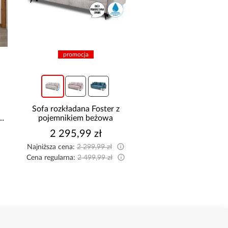
promocja
Sofa rozkładana Foster z
Szafa Palermo 2
pojemnikiem beżowa
kaszmir/lustro
2 295,99 zł
1 699,00 z
Najniższa cena:
2 299,99 zł
Cena regularna:
2 499,99 zł