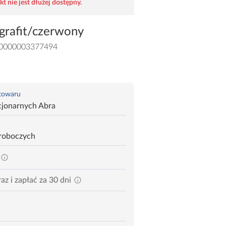
t nie jest dłużej dostępny.
 grafit/czerwony
0000003377494
 towaru
cjonarnych Abra
 roboczych
az i zapłać za 30 dni