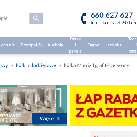
660 627 627
Infolinia dziś od 9:00 d
Drzwi
Tech
ypialnia
Przedpokój
Kuchnia
i
Ogród
Łazienka
i
panele
Insta
żowy
›
Półki młodzieżowe
›
Półka Matrix I grafit/czerwony
Więcej