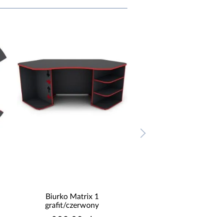
Regał Matrix RG 75
Biurko Matri
grafit/czerwony
grafit/czerw