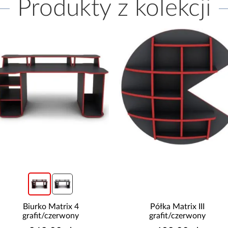
Produkty z kolekcji
Półka Matrix III
Biurko Matrix 1
grafit/czerwony
grafit/czerwony