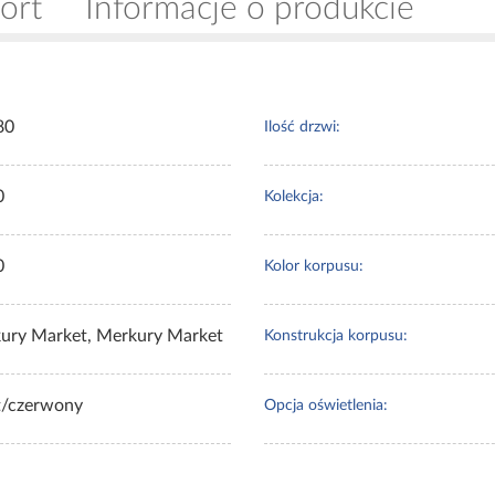
ort
Informacje o produkcie
80
Ilość drzwi:
0
Kolekcja:
0
Kolor korpusu:
ury Market, Merkury Market
Konstrukcja korpusu:
it/czerwony
Opcja oświetlenia: