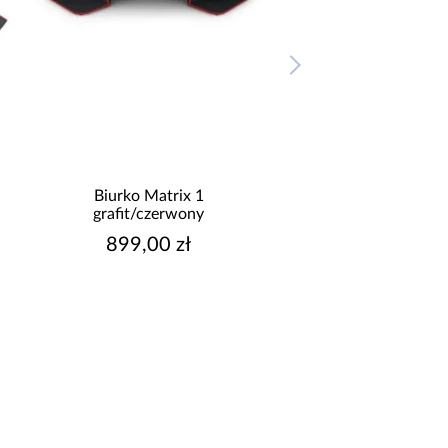
Regał Matrix RG 75
Biurko Matri
grafit/czerwony
grafit/czerw
509,00 zł
949,00 z