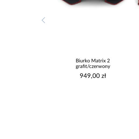
Biurko Matrix 2
Biurko Matrix 4
grafit/czerwony
grafit/czerwony
949,00 zł
969,00 zł