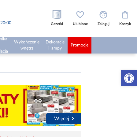
o 20:00
Gazetki
Ulubione
Zaloguj
Koszyk
nika
Wykończenie
Dekoracje
Promocje
wnętrz
i lampy
lacja
Otwórz 
Więcej