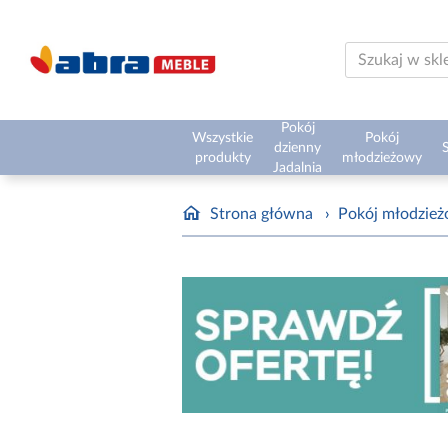
Pokój
Wszystkie
Pokój
dzienny
S
produkty
młodzieżowy
Jadalnia
Strona główna
›
Pokój młodzie