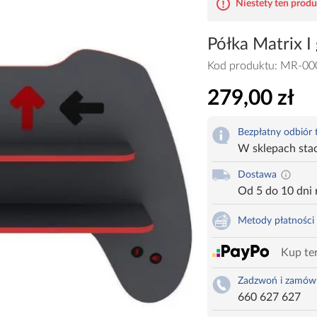
Niestety ten produk
Półka Matrix I
Kod produktu:
MR-00
279,00 zł
Bezpłatny odbiór
W sklepach sta
Dostawa
Od 5 do 10 dni
Metody płatności
Kup ter
Zadzwoń i zamów
660 627 627