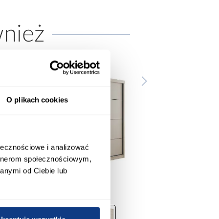
wnież
O plikach cookies
ołecznościowe i analizować
artnerom społecznościowym,
anymi od Ciebie lub
promocja