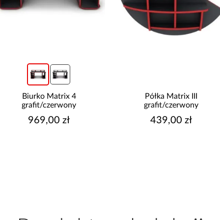
Półka Matrix III
Biurko Matrix 1
grafit/czerwony
grafit/czerwony
439,00 zł
899,00 zł