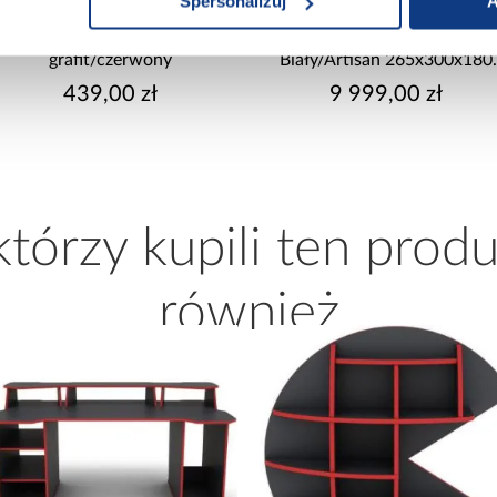
Spersonalizuj
A
Półka Matrix III
Kuchnia narożna Stilo
grafit/czerwony
Biały/Artisan 265x300x180
Cm
439,00 zł
9 999,00 zł
 którzy kupili ten produ
również