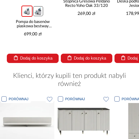
Stopnica Gresowa Peldano
Deska podło
Recto Yoho Oak 33/120
Jesio
14x18
269,00 zł
178,99
Pompa do basenów
piaskowa bestway
8,327l/h 58499
699,00 zł
Dodaj do koszyka
Dodaj do koszyka
Dodaj
Klienci, którzy kupili ten produkt nabyli
również
PORÓWNAJ
PORÓWNAJ
PORÓWNA