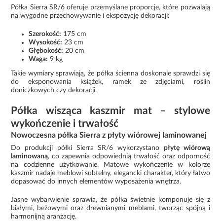
Półka Sierra SR/6 oferuje przemyślane proporcje, które pozwalają
na wygodne przechowywanie i ekspozycję dekoracji:
Szerokość:
175 cm
Wysokość:
23 cm
Głębokość:
20 cm
Waga:
9 kg
Takie wymiary sprawiają, że półka ścienna doskonale sprawdzi się
do eksponowania książek, ramek ze zdjęciami, roślin
doniczkowych czy dekoracji.
Półka wisząca kaszmir mat – stylowe
wykończenie i trwałość
Nowoczesna półka Sierra z płyty wiórowej laminowanej
Do produkcji półki Sierra SR/6 wykorzystano
płytę wiórową
laminowaną
, co zapewnia odpowiednią trwałość oraz odporność
na codzienne użytkowanie. Matowe wykończenie w kolorze
kaszmir nadaje meblowi subtelny, elegancki charakter, który łatwo
dopasować do innych elementów wyposażenia wnętrza.
Jasne wybarwienie sprawia, że półka świetnie komponuje się z
białymi, beżowymi oraz drewnianymi meblami, tworząc spójną i
harmonijną aranżację.