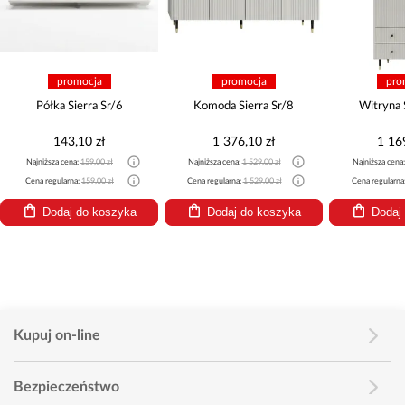
promocja
promocja
pro
Półka Sierra Sr/6
Komoda Sierra Sr/8
Witryna 
143,10 zł
1 376,10 zł
1 16
Najniższa cena:
159,00 zł
Najniższa cena:
1 529,00 zł
Najniższa cena
Cena regularna:
159,00 zł
Cena regularna:
1 529,00 zł
Cena regularna
Dodaj do koszyka
Dodaj do koszyka
Dodaj
Kupuj on-line
Bezpieczeństwo