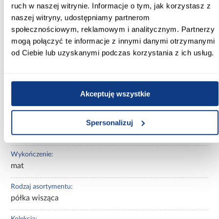
20.00
ruch w naszej witrynie. Informacje o tym, jak korzystasz z
naszej witryny, udostępniamy partnerom
Wysokość [cm]:
społecznościowym, reklamowym i analitycznym. Partnerzy
23.00
mogą połączyć te informacje z innymi danymi otrzymanymi
od Ciebie lub uzyskanymi podczas korzystania z ich usług.
Kolor:
kaszmir
Wybarwienie:
Akceptuję wszystkie
jasne
Spersonalizuj
Materiał wykonania:
płyta wiórowa laminowana
Wykończenie:
mat
Rodzaj asortymentu:
półka wisząca
Kolekcja: