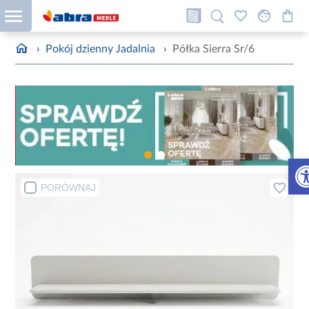
›
Pokój dzienny Jadalnia
›
Półka Sierra Sr/6
Otw
PORÓWNAJ