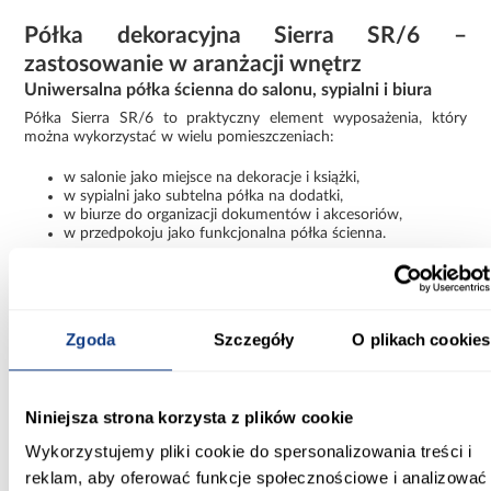
Półka dekoracyjna Sierra SR/6 –
zastosowanie w aranżacji wnętrz
Uniwersalna półka ścienna do salonu, sypialni i biura
Półka Sierra SR/6 to praktyczny element wyposażenia, który
można wykorzystać w wielu pomieszczeniach:
w salonie jako miejsce na dekoracje i książki,
w sypialni jako subtelna półka na dodatki,
w biurze do organizacji dokumentów i akcesoriów,
w przedpokoju jako funkcjonalna półka ścienna.
Jej nowoczesny design sprawia, że stanowi nie tylko element
użytkowy, ale również dekoracyjny akcent na ścianie.
Informacje
Transport
Informacje o pro
Zgoda
Szczegóły
O plikach cookies
Szerokość [cm]:
Niniejsza strona korzysta z plików cookie
175.00
Wykorzystujemy pliki cookie do spersonalizowania treści i
Głębokość [cm]:
reklam, aby oferować funkcje społecznościowe i analizować