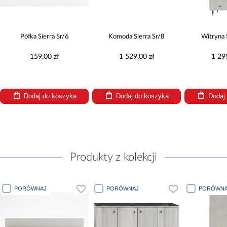
Półka Sierra Sr/6
Komoda Sierra Sr/8
Witryna 
159,00 zł
1 529,00 zł
1 29
Dodaj do koszyka
Dodaj do koszyka
Dodaj
Produkty z kolekcji
PORÓWNAJ
PORÓWNAJ
PORÓWNA