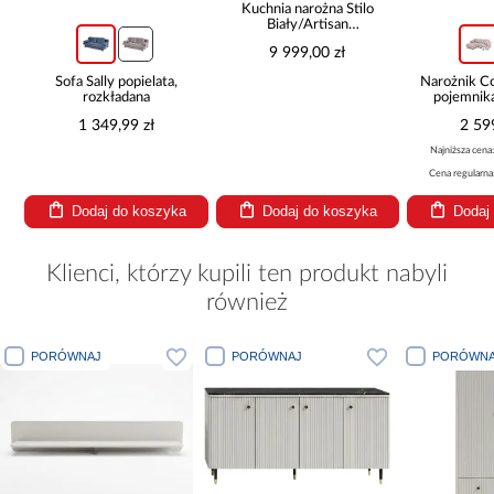
Kuchnia narożna Stilo
Biały/Artisan
265x300x180 Cm
9 999,00 zł
Sofa Sally popielata,
Narożnik 
rozkładana
pojemnik
be
1 349,99 zł
2 59
Najniższa cena
Cena regularna
Dodaj do koszyka
Dodaj do koszyka
Dodaj
Klienci, którzy kupili ten produkt nabyli
również
PORÓWNAJ
PORÓWNAJ
PORÓWNA