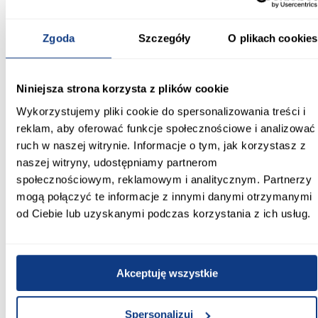
39.00
Zgoda
Szczegóły
O plikach cookies
Wysokość [cm]:
192.00
Wybarwienie:
Niniejsza strona korzysta z plików cookie
cashmere
Wykorzystujemy pliki cookie do spersonalizowania treści i
reklam, aby oferować funkcje społecznościowe i analizować
Kolor korpusu:
ruch w naszej witrynie. Informacje o tym, jak korzystasz z
cashmere
naszej witryny, udostępniamy partnerom
społecznościowym, reklamowym i analitycznym. Partnerzy
Kolor frontów:
mogą połączyć te informacje z innymi danymi otrzymanymi
cashmere
od Ciebie lub uzyskanymi podczas korzystania z ich usług.
Ilość półek:
8-półek
Akceptuję wszystkie
Ilość szuflad:
2-szuflady
Spersonalizuj