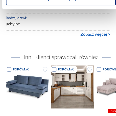
Ilość drzwi:
2-drzwiowa
Rodzaj drzwi:
uchylne
Zobacz więcej >
Inni Klienci sprawdzali również
PORÓWNAJ
PORÓWNAJ
PORÓWN
pro