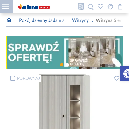
›
Pokój dzienny Jadalnia
›
Witryny
›
Witryna Sierra 
Otw
PORÓWNAJ