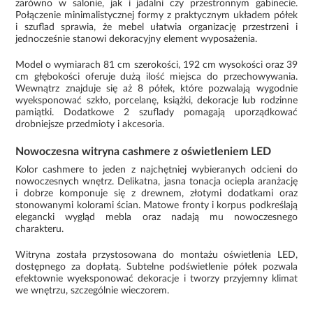
zarówno w salonie, jak i jadalni czy przestronnym gabinecie.
Połączenie minimalistycznej formy z praktycznym układem półek
i szuflad sprawia, że mebel ułatwia organizację przestrzeni i
jednocześnie stanowi dekoracyjny element wyposażenia.
Model o wymiarach 81 cm szerokości, 192 cm wysokości oraz 39
cm głębokości oferuje dużą ilość miejsca do przechowywania.
Wewnątrz znajduje się aż 8 półek, które pozwalają wygodnie
wyeksponować szkło, porcelanę, książki, dekoracje lub rodzinne
pamiątki. Dodatkowe 2 szuflady pomagają uporządkować
drobniejsze przedmioty i akcesoria.
Nowoczesna witryna cashmere z oświetleniem LED
Kolor cashmere to jeden z najchętniej wybieranych odcieni do
nowoczesnych wnętrz. Delikatna, jasna tonacja ociepla aranżację
i dobrze komponuje się z drewnem, złotymi dodatkami oraz
stonowanymi kolorami ścian. Matowe fronty i korpus podkreślają
elegancki wygląd mebla oraz nadają mu nowoczesnego
charakteru.
Witryna została przystosowana do montażu oświetlenia LED,
dostępnego za dopłatą. Subtelne podświetlenie półek pozwala
efektownie wyeksponować dekoracje i tworzy przyjemny klimat
we wnętrzu, szczególnie wieczorem.