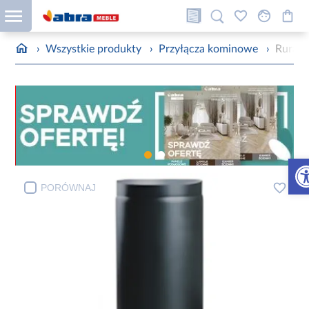
›
Wszystkie produkty
›
Przyłącza kominowe
›
Rura 
Otw
PORÓWNAJ