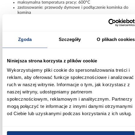
maksymalna temperatura pracy: 600°C
zastosowanie: przewody dymowe i podłączenie kominka do
komina
Informacje
Informacje o produkcie
Zgoda
Szczegóły
O plikach cookies
Max temperatura pracy:
600
Niniejsza strona korzysta z plików cookie
Średnica [mm]:
Wykorzystujemy pliki cookie do spersonalizowania treści i
200
reklam, aby oferować funkcje społecznościowe i analizować
ruch w naszej witrynie. Informacje o tym, jak korzystasz z
Zastosowanie/przenaczenie:
naszej witryny, udostępniamy partnerom
przewody dymowe
społecznościowym, reklamowym i analitycznym. Partnerzy
Długość [m]:
mogą połączyć te informacje z innymi danymi otrzymanymi
0,25 m
od Ciebie lub uzyskanymi podczas korzystania z ich usług.
Grubość blachy:
2 mm