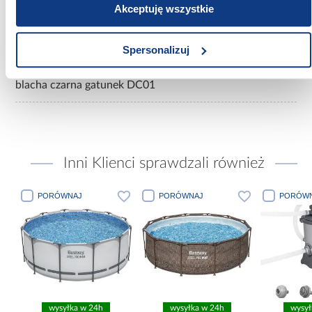
Akceptuję wszystkie
Kolor:
czarny
Spersonalizuj
Materiał wykonania:
blacha czarna gatunek DC01
Inni Klienci sprawdzali również
PORÓWNAJ
PORÓWNAJ
PORÓWN
wysyłka w 24h
wysyłka w 24h
wysył