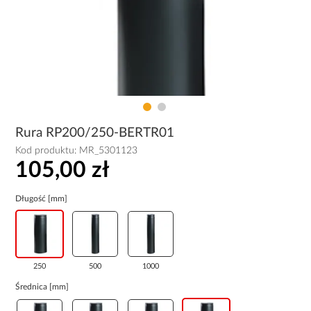
Rura RP200/250-BERTR01
Kod produktu:
MR_5301123
105,00 zł
Długość [mm]
250
500
1000
Średnica [mm]