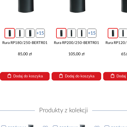
+15
+15
Rura RP180/250-BERTR01
Rura RP200/250-BERTR01
Rura RP120
85,00 zł
105,00 zł
65,
Dodaj do koszyka
Dodaj do koszyka
Dodaj
Produkty z kolekcji