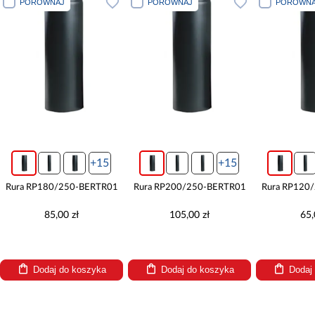
PORÓWNAJ
PORÓWNAJ
PORÓWNA
+15
+15
Rura RP180/250-BERTR01
Rura RP200/250-BERTR01
Rura RP120
85,00 zł
105,00 zł
65,
Dodaj do koszyka
Dodaj do koszyka
Dodaj