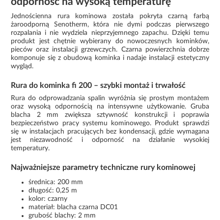
odporność na wysoką temperaturę
Jednościenna rura kominowa została pokryta czarną farbą
żaroodporną Senotherm, która nie dymi podczas pierwszego
rozpalania i nie wydziela nieprzyjemnego zapachu. Dzięki temu
produkt jest chętnie wybierany do nowoczesnych kominków,
pieców oraz instalacji grzewczych. Czarna powierzchnia dobrze
komponuje się z obudową kominka i nadaje instalacji estetyczny
wygląd.
Rura do kominka fi 200 – szybki montaż i trwałość
Rura do odprowadzania spalin wyróżnia się prostym montażem
oraz wysoką odpornością na intensywne użytkowanie. Gruba
blacha 2 mm zwiększa sztywność konstrukcji i poprawia
bezpieczeństwo pracy systemu kominowego. Produkt sprawdzi
się w instalacjach pracujących bez kondensacji, gdzie wymagana
jest niezawodność i odporność na działanie wysokiej
temperatury.
Najważniejsze parametry techniczne rury kominowej
średnica: 200 mm
długość: 0,25 m
kolor: czarny
materiał: blacha czarna DC01
grubość blachy: 2 mm