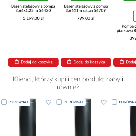
ą
Basen stelażowy z pompą
Basen stelażowy z pompą
3,66x1,22 m 56420
3,66X1m rattan 56709
1 199,00 zł
799,00 zł
Pompa d
piaskowa B
l/h
399
Dodaj do koszyka
Dodaj do koszyka
Dodaj
Klienci, którzy kupili ten produkt nabyli
również
PORÓWNAJ
PORÓWNAJ
PORÓWNA