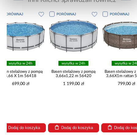
PORÓWNAJ
PORÓWNAJ
PORÓW
wysyłka w 24h
wysyłka w 24h
wysył
pą
Basen stelażowy z pompą
Basen stelażowy z pompą
3,66x1,22 m 56420
3,66X1m rattan 56709
1 199,00 zł
799,00 zł
Pompa 
piaskowa 
l/h
399
Dodaj do koszyka
Dodaj do koszyka
Dodaj