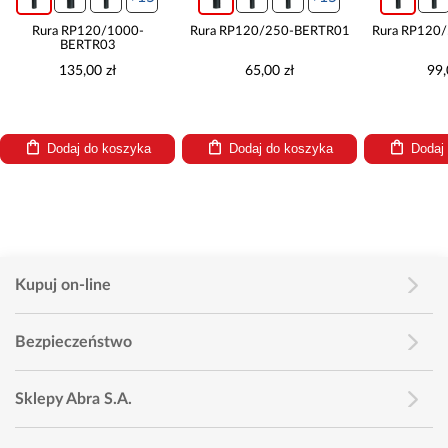
Rura RP120/1000-
Rura RP120/250-BERTR01
Rura RP120
BERTR03
135,00 zł
65,00 zł
99,
Dodaj do koszyka
Dodaj do koszyka
Dodaj
Kupuj on-line
Bezpieczeństwo
Sklepy Abra S.A.