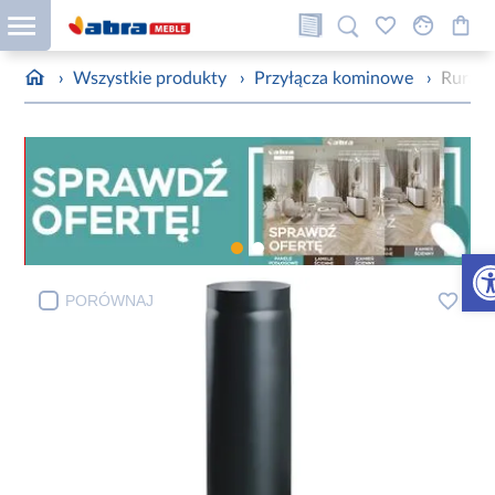
›
Wszystkie produkty
›
Przyłącza kominowe
›
Rura 
Otw
PORÓWNAJ