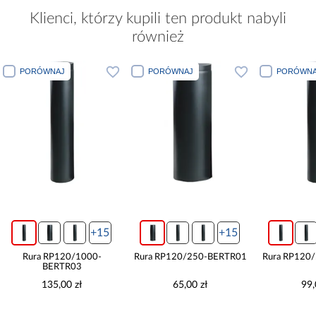
Klienci, którzy kupili ten produkt nabyli
również
PORÓWNAJ
PORÓWNAJ
PORÓWNA
+15
+15
Rura RP120/1000-
Rura RP120/250-BERTR01
Rura RP120
BERTR03
135,00 zł
65,00 zł
99,