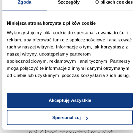
120
Zgoda
Szczegóły
O plikach cookies
Zastosowanie/przenaczenie:
przewody dymowe
Niniejsza strona korzysta z plików cookie
Wykorzystujemy pliki cookie do spersonalizowania treści i
Długość [m]:
reklam, aby oferować funkcje społecznościowe i analizować
0.5
ruch w naszej witrynie. Informacje o tym, jak korzystasz z
naszej witryny, udostępniamy partnerom
Grubość blachy:
2 mm
społecznościowym, reklamowym i analitycznym. Partnerzy
mogą połączyć te informacje z innymi danymi otrzymanymi
Kolor:
od Ciebie lub uzyskanymi podczas korzystania z ich usług.
czarny
Materiał wykonania:
blacha czarna gatunek DC01
Akceptuję wszystkie
Spersonalizuj
Inni Klienci sprawdzali również