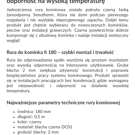
odporność na wysoką temperaturę
Jednościenna rura kominowa została pokryta czarną farbą
żaroodporną Senotherm, która nie dymi podczas pierwszego
rozpalania i nie wydziela nieprzyjemnego zapachu. Dzięki temu
produkt jest chętnie wybierany do nowoczesnych kominków,
pieców oraz instalacji grzewczych. Czarna powierzchnia dobrze
komponuje się z obudową kominka i nadaje instalacji estetyczny
wygląd.
Rura do kominka fi 180 – szybki montaż i trwałość
Rura do odprowadzania spalin wyróżnia się prostym montażem
oraz wysoką odpornością na intensywne użytkowanie. Gruba
blacha 2 mm zwiększa sztywność konstrukcji i poprawia
bezpieczeństwo pracy systemu kominowego. Produkt sprawdzi
się w instalacjach pracujących bez kondensacji, gdzie wymagana
jest niezawodność i odporność na działanie wysokiej
temperatury.
Najważniejsze parametry techniczne rury kominowej
średnica: 180 mm
długość: 0,5 m
kolor: czarny
materiał: blacha czarna DC01
grubość blachy: 2 mm