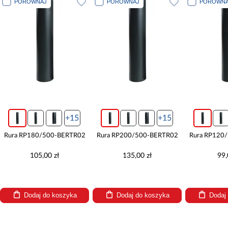
PORÓWNAJ
PORÓWNAJ
PORÓWNA
+15
+15
Rura RP180/500-BERTR02
Rura RP200/500-BERTR02
Rura RP120
105,00 zł
135,00 zł
99,
Dodaj do koszyka
Dodaj do koszyka
Dodaj