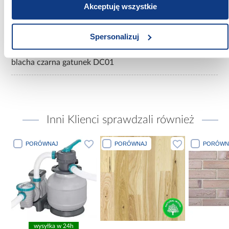
Akceptuję wszystkie
Kolor:
czarny
Spersonalizuj
Materiał wykonania:
blacha czarna gatunek DC01
Inni Klienci sprawdzali również
PORÓWNAJ
PORÓWNAJ
PORÓWN
wysyłka w 24h