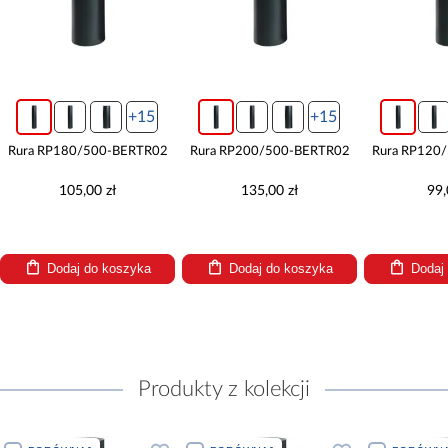
+15
+15
Rura RP180/500-BERTR02
Rura RP200/500-BERTR02
Rura RP120
105,00 zł
135,00 zł
99,
Dodaj do koszyka
Dodaj do koszyka
Dodaj
Produkty z kolekcji