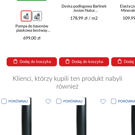
Deska podłogowa Barlinek
Elastycz
Jesion Natur
Mineral
14x180x1092
178,99 zł / m2
109,99
Pompa do basenów
piaskowa bestway
8,327l/h 58499
699,00 zł
Dodaj do koszyka
Dodaj do koszyka
Dodaj
Klienci, którzy kupili ten produkt nabyli
również
PORÓWNAJ
PORÓWNAJ
PORÓWNA