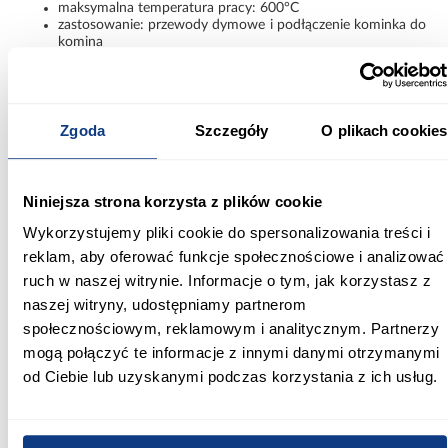
maksymalna temperatura pracy: 600°C
zastosowanie: przewody dymowe i podłączenie kominka do
komina
Informacje
Informacje o produkcie
Zgoda
Szczegóły
O plikach cookies
Max temperatura pracy:
600
Niniejsza strona korzysta z plików cookie
Średnica [mm]:
Wykorzystujemy pliki cookie do spersonalizowania treści i
180
reklam, aby oferować funkcje społecznościowe i analizować
ruch w naszej witrynie. Informacje o tym, jak korzystasz z
Zastosowanie/przenaczenie:
naszej witryny, udostępniamy partnerom
przewody dymowe
społecznościowym, reklamowym i analitycznym. Partnerzy
Długość [m]:
mogą połączyć te informacje z innymi danymi otrzymanymi
0.5
od Ciebie lub uzyskanymi podczas korzystania z ich usług.
Grubość blachy:
2 mm