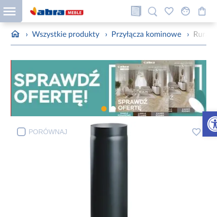
›
Wszystkie produkty
›
Przyłącza kominowe
›
Rura 
Otw
PORÓWNAJ