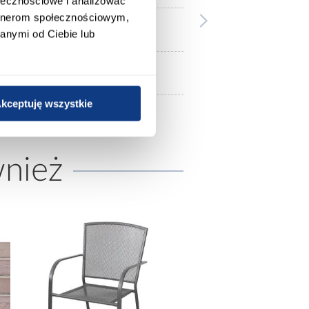
ołecznościowe i analizować
artnerom społecznościowym,
czarny
anymi od Ciebie lub
blacha czarna gatunek DC01
kceptuję wszystkie
wnież