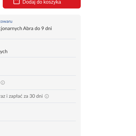
Dodaj do koszyka
 towaru
jonarnych Abra do 9 dni
zych
az i zapłać za 30 dni