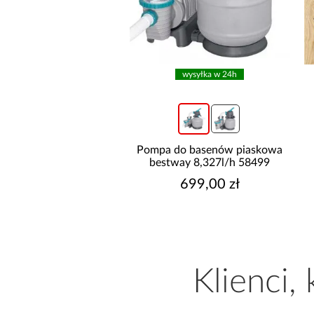
wysyłka w 24h
wysyłka w 24h
do basenów piaskowa
Pompa do basenów piaskowa
way 6,056l/h 58497
bestway 8,327l/h 58499
499,00 zł
699,00 zł
Klienci,