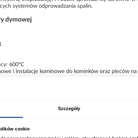
ejących systemów odprowadzania spalin.
ury dymowej
1
cy: 600°C
we i instalacje kominowe do kominków oraz pieców na 
acje o produkcie
Szczegóły
 plików cookie
Grubość blachy: