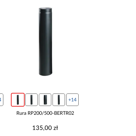
4
+14
Rura RP200/500-BERTR02
135,00 zł