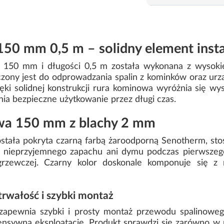
50 mm 0,5 m – solidny element insta
150 mm i długości 0,5 m została wykonana z wysokie
zony jest do odprowadzania spalin z kominków oraz urz
ięki solidnej konstrukcji rura kominowa wyróżnia się w
ia bezpieczne użytkowanie przez długi czas.
wa 150 mm z blachy 2 mm
ostała pokryta czarną farbą żaroodporną Senotherm, st
 nieprzyjemnego zapachu ani dymu podczas pierwszeg
i grzewczej. Czarny kolor doskonale komponuje się z
rwałość i szybki montaż
pewnia szybki i prosty montaż przewodu spalinowe
tensywną eksploatację. Produkt sprawdzi się zarówno w