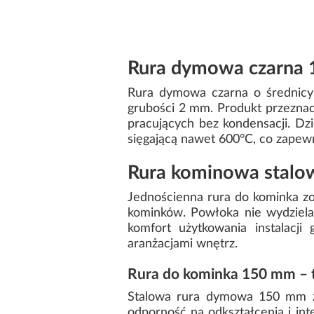
Rura dymowa czarna 1
Rura dymowa czarna o średnicy 
grubości 2 mm. Produkt przeznac
pracujących bez kondensacji. Dz
sięgającą nawet 600°C, co zapewn
Rura kominowa stalo
Jednościenna rura do kominka z
kominków. Powłoka nie wydziela
komfort użytkowania instalacj
aranżacjami wnętrz.
Rura do kominka 150 mm – t
Stalowa rura dymowa 150 mm za
odporność na odkształcenia i in