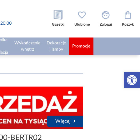
o 20:00
Gazetki
Ulubione
Zaloguj
Koszyk
nika
Wykończenie
Dekoracje
Promocje
wnętrz
i lampy
lacja
Otwórz 
Więcej
500-BERTR02