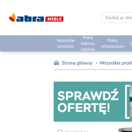
Pokój
Wszystkie
Pokój
dzienny
S
produkty
młodzieżowy
Jadalnia
Strona główna
›
Wszystkie prod