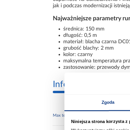
jak i podczas modernizacji istni
Najważniejsze parametry r
średnica: 150 mm
długość: 0,5 m
materiał: blacha czarna DC0
grubość blachy: 2 mm
kolor: czarny
maksymalna temperatura pra
zastosowanie: przewody dymo
Informacje
Inform
Zgoda
600
Max temperatura pracy:
Niniejsza strona korzysta z