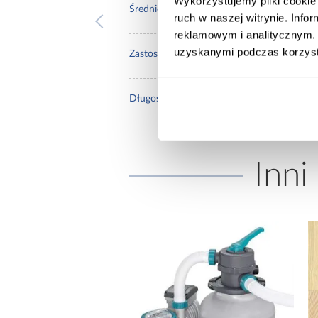
Wykorzystujemy pliki cookie 
150
Średnica [mm]:
ruch w naszej witrynie. Inf
reklamowym i analitycznym. 
uzyskanymi podczas korzysta
prze
Zastosowanie/przenaczenie:
0.5
Długość [m]:
Inni