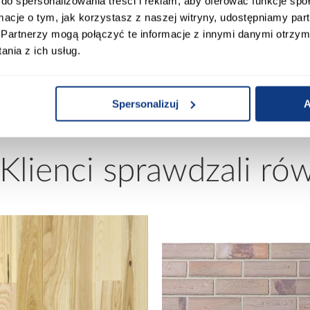
do spersonalizowania treści i reklam, aby oferować funkcje sp
ormacje o tym, jak korzystasz z naszej witryny, udostępniamy p
Kolor:
Partnerzy mogą połączyć te informacje z innymi danymi otrzym
nia z ich usług.
wody dymowe
Materiał wykonania:
Spersonalizuj
A
 Klienci sprawdzali ró