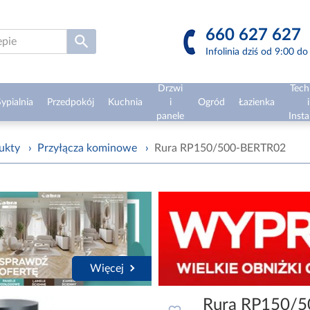
660 627 627
Infolinia dziś od 9:00 d
Drzwi
Tech
ypialnia
Przedpokój
Kuchnia
i
Ogród
Łazienka
i
panele
Insta
ukty
›
Przyłącza kominowe
›
Rura RP150/500-BERTR02
Więcej
Rura RP150/