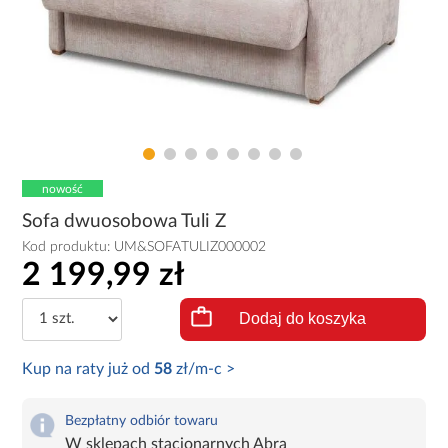
nowość
Sofa dwuosobowa Tuli Z
Kod produktu:
UM&SOFATULIZ000002
2 199,99 zł
Dodaj do koszyka
Kup na raty już od
58
zł/m-c >
Bezpłatny odbiór towaru
W sklepach stacjonarnych Abra