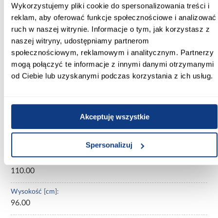
Wykorzystujemy pliki cookie do spersonalizowania treści i
mebla.Po bokach znajdują się zaokrąglone podłokietniki,
reklam, aby oferować funkcje społecznościowe i analizować
wykończone drewnianymi elementami. W zestawie są także dwie
niewielkie poduszki, które zwiększają komfort siedzenia i pełnią
ruch w naszej witrynie. Informacje o tym, jak korzystasz z
funkcję dekoracyjną. Sofa z funkcją spania — dzięki
naszej witryny, udostępniamy partnerom
mechanizmowi rozkładania można ją szybko przekształcić w
miejsce do spania dla jednej lub dwóch osób. Po rozłożeniu
społecznościowym, reklamowym i analitycznym. Partnerzy
tworzy równą powierzchnię, odpowiednią do codziennego lub
mogą połączyć te informacje z innymi danymi otrzymanymi
okazjonalnego użytku. Dodatkowym atutem jest pojemnik na
pościel, ukryty pod siedziskiem.
od Ciebie lub uzyskanymi podczas korzystania z ich usług.
Informacje
Transport
Do pobrania
Inf
Akceptuję wszystkie
Szerokość [cm]:
125.00
Spersonalizuj
Głębokość [cm]:
110.00
Wysokość [cm]:
96.00