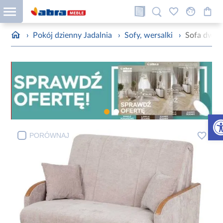
›
Pokój dzienny Jadalnia
›
Sofy, wersalki
›
Sofa dwuo
Otw
PORÓWNAJ