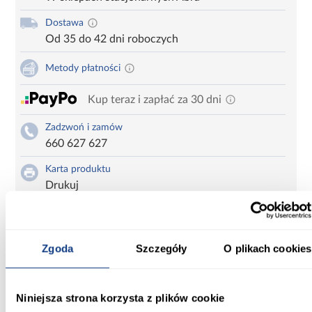
Dostawa
Od 35 do 42 dni roboczych
Metody płatności
Kup teraz i zapłać za 30 dni
Zadzwoń i zamów
660 627 627
Karta produktu
Drukuj
Zgoda
Szczegóły
O plikach cookies
Kompaktowa dwuosobowa sofa Tuli Z z funkcją spania i
pojemnikiem na pościel.Sofa jest tapicerowana miękką tkaniną w
kolorze beżowym, co sprawia, że łatwo dopasuje się do różnych
aranżacji wnętrz. Oparcie i siedzisko mają charakterystyczne,
Niniejsza strona korzysta z plików cookie
pionowe przeszycia, które nadają całości elegancki, lekko
nowoczesny wygląd, a jednocześnie optycznie porządkują formę