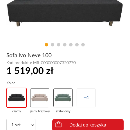
Sofa Ivo Neve 100
Kod produktu:
MR-000000007320770
1 519,00 zł
Kolor
+4
czarny
jasny brązowy
szałwiowy
Dodaj do koszyka