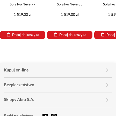
Sofa Ivo Neve 77
Sofa Ivo Neve 85
Sofa Iv
1 519,00 zł
1 519,00 zł
1 51
Dodaj do koszyka
Dodaj do koszyka
Dodaj
Kupuj on-line
Bezpieczeństwo
Sklepy Abra S.A.
Bądź na bieżąco