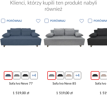
Klienci, którzy kupili ten produkt nabyli
również
PORÓWNAJ
PORÓWNAJ
PORÓWNA
+4
+4
Sofa Ivo Neve 77
Sofa Ivo Neve 85
Sofa Iv
1 519,00 zł
1 519,00 zł
1 51