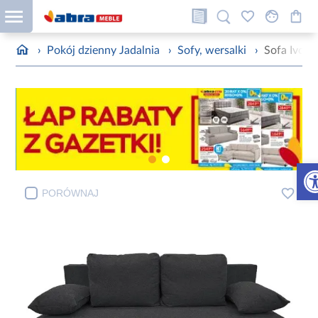
›
Pokój dzienny Jadalnia
›
Sofy, wersalki
›
Sofa Ivo N
Otw
PORÓWNAJ