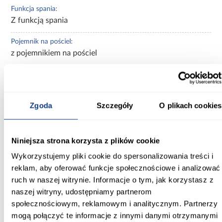
Funkcja spania:
Z funkcją spania
Pojemnik na pościel:
z pojemnikiem na pościel
Ilość pojemników:
1-pojemnik
Zgoda
Szczegóły
O plikach cookies
Sposób rozkładania:
sposób rozkładania DL
Niniejsza strona korzysta z plików cookie
Automat ułatwiający rozkładanie:
z automatem
Wykorzystujemy pliki cookie do spersonalizowania treści i
reklam, aby oferować funkcje społecznościowe i analizować
Zobacz więcej >
ruch w naszej witrynie. Informacje o tym, jak korzystasz z
naszej witryny, udostępniamy partnerom
społecznościowym, reklamowym i analitycznym. Partnerzy
Inni Klienci sprawdzali również
mogą połączyć te informacje z innymi danymi otrzymanymi