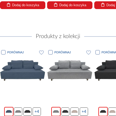
Dodaj do koszyka
Dodaj do koszyka
Dodaj
Produkty z kolekcji
PORÓWNAJ
PORÓWNAJ
PORÓWNA
+4
+4