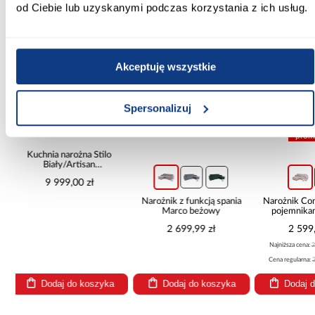
od Ciebie lub uzyskanymi podczas korzystania z ich usług.
PORÓWNAJ
PORÓWNAJ
PORÓ
Akceptuję wszystkie
Spersonalizuj
promocja
o
Narożnik z funkcją spania
Narożnik Como z dwoma
Szafa
Marco beżowy
pojemnikami sztruks
kasz
beżowy
2 699,99 zł
2 599,99 zł
1 
Najniższa cena:
2 799,99 zł
Cena regularna:
2 799,99 zł
ka
Dodaj do koszyka
Dodaj do koszyka
Dod