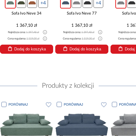
+4
+4
Sofa Ivo Neve 34
Sofa Ivo Neve 77
Sofa Iv
1 367,10 zł
1 367,10 zł
1 36
Najniższa cena:
1 397,48 zł
Najniższa cena:
1 397,48 zł
Najniższa cena
Cena regularna:
1 519,00 zł
Cena regularna:
1 519,00 zł
Cena regularna
Dodaj do koszyka
Dodaj do koszyka
Dodaj
Produkty z kolekcji
PORÓWNAJ
PORÓWNAJ
PORÓWNA