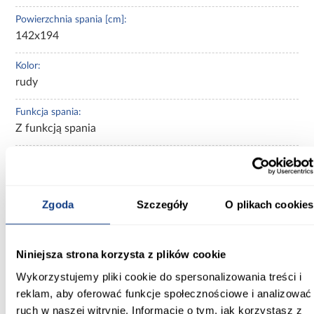
Powierzchnia spania [cm]:
142x194
Kolor:
rudy
Funkcja spania:
Z funkcją spania
Pojemnik na pościel:
z pojemnikiem na pościel
Zgoda
Szczegóły
O plikach cookies
Ilość pojemników:
1-pojemnik
Sposób rozkładania:
Niniejsza strona korzysta z plików cookie
sposób rozkładania DL
Wykorzystujemy pliki cookie do spersonalizowania treści i
reklam, aby oferować funkcje społecznościowe i analizować
Automat ułatwiający rozkładanie:
ruch w naszej witrynie. Informacje o tym, jak korzystasz z
z automatem