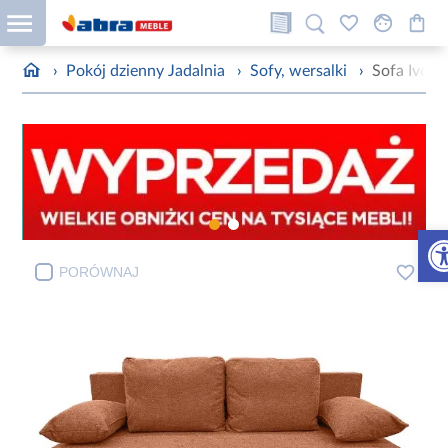
›
Pokój dzienny Jadalnia
›
Sofy, wersalki
›
Sofa Ivo N
Otw
PORÓWNAJ