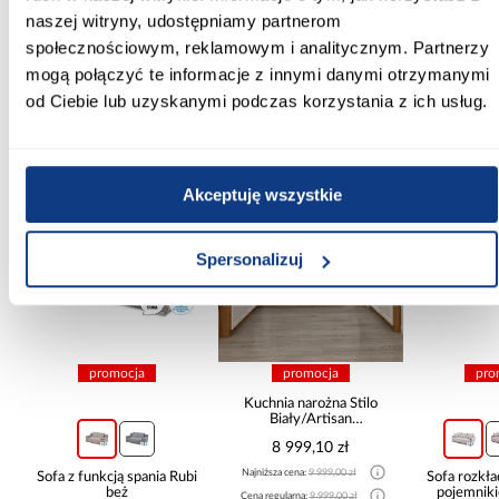
naszej witryny, udostępniamy partnerom
Zobacz więcej >
społecznościowym, reklamowym i analitycznym. Partnerzy
mogą połączyć te informacje z innymi danymi otrzymanymi
od Ciebie lub uzyskanymi podczas korzystania z ich usług.
Inni Klienci sprawdzali również
Akceptuję wszystkie
PORÓWNAJ
PORÓWNAJ
PO
Spersonalizuj
promocja
promocja
Kuchnia narożna Stilo
Biały/Artisan
265x300x180 Cm
8 999,10 zł
Najniższa cena:
9 999,00 zł
bi
Sofa rozkładana Foster z
Na
pojemnikiem beżowa
poj
Cena regularna:
9 999,00 zł