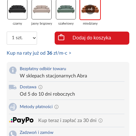
+4
czarny
jasny brązowy
szałwiowy
miedziany
Dodaj do koszyka
Kup na raty już od
36
zł/m-c >
Bezpłatny odbiór towaru
W sklepach stacjonarnych Abra
Dostawa
Od 5 do 10 dni roboczych
Metody płatności
Kup teraz i zapłać za 30 dni
Zadzwoń i zamów