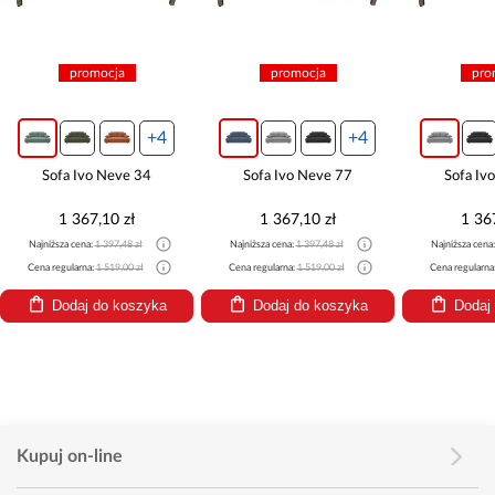
promocja
promocja
pro
+4
+4
Sofa Ivo Neve 34
Sofa Ivo Neve 77
Sofa Iv
1 367,10 zł
1 367,10 zł
1 36
Najniższa cena:
1 397,48 zł
Najniższa cena:
1 397,48 zł
Najniższa cena
Cena regularna:
1 519,00 zł
Cena regularna:
1 519,00 zł
Cena regularna
Dodaj do koszyka
Dodaj do koszyka
Dodaj
Kupuj on-line