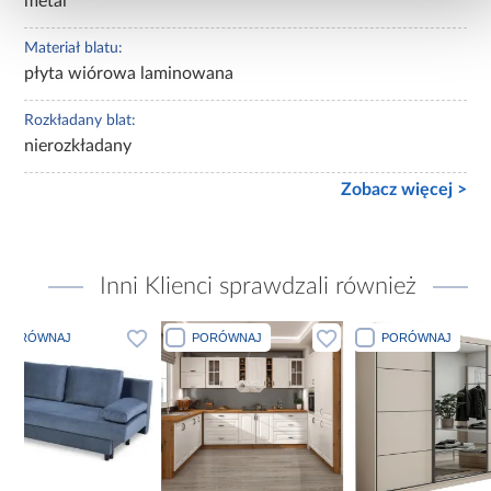
metal
Materiał blatu:
płyta wiórowa laminowana
Rozkładany blat:
nierozkładany
Zobacz więcej >
Inni Klienci sprawdzali również
PORÓWNAJ
PORÓWNAJ
PORÓ