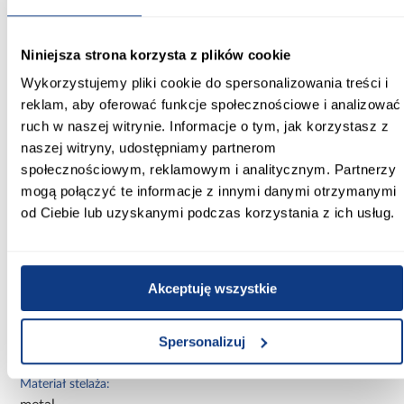
Wysokość [cm]:
75.00
Niniejsza strona korzysta z plików cookie
Wykorzystujemy pliki cookie do spersonalizowania treści i
Długość przed rozłożeniem [cm]:
reklam, aby oferować funkcje społecznościowe i analizować
160.00
ruch w naszej witrynie. Informacje o tym, jak korzystasz z
Długość po rozłożeniu [cm]:
naszej witryny, udostępniamy partnerom
160.00
społecznościowym, reklamowym i analitycznym. Partnerzy
mogą połączyć te informacje z innymi danymi otrzymanymi
Wybarwienie:
od Ciebie lub uzyskanymi podczas korzystania z ich usług.
jasne drewnopodobne
Kolor:
dąb
Akceptuję wszystkie
Materiał wykonania:
Spersonalizuj
płyta wiórowa laminowana
Materiał stelaża: