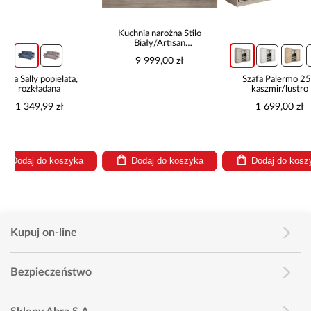
Kuchnia narożna Stilo
Biały/Artisan
265x300x180 Cm
+1
9 999,00 zł
,
Szafa Palermo 250
Naroż
kaszmir/lustro
pojem
1 699,00 zł
2 
Najniższa 
Cena regul
ka
Dodaj do koszyka
Dodaj do koszyka
Dod
Kupuj on-line
Bezpieczeństwo