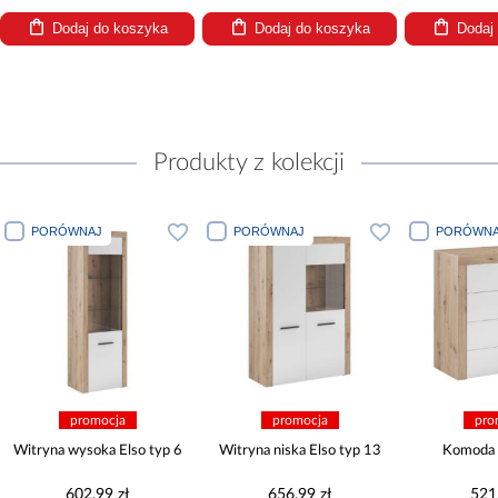
Dodaj do koszyka
Dodaj do koszyka
Dodaj
Produkty z kolekcji
PORÓWNAJ
PORÓWNAJ
PORÓWNA
promocja
promocja
pro
Witryna wysoka Elso typ 6
Witryna niska Elso typ 13
Komoda 
602,99 zł
656,99 zł
521