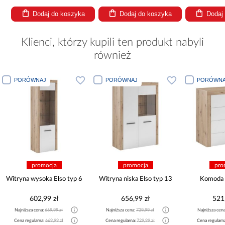
Dodaj do koszyka
Dodaj do koszyka
Dodaj
Klienci, którzy kupili ten produkt nabyli
również
PORÓWNAJ
PORÓWNAJ
PORÓWNA
promocja
promocja
pro
Witryna wysoka Elso typ 6
Witryna niska Elso typ 13
Komoda 
602,99 zł
656,99 zł
521
Najniższa cena:
669,99 zł
Najniższa cena:
729,99 zł
Najniższa cen
Cena regularna:
669,99 zł
Cena regularna:
729,99 zł
Cena regularn