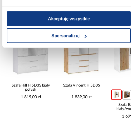
Inni Klienci sprawdzali również
Akceptuję wszystkie
PORÓWNAJ
PORÓWNAJ
PORÓWN
Spersonalizuj
Szafa Hill H 5D3S biały
Szafa Vincent H 5D3S
połysk
1 819,00 zł
1 839,00 zł
Szafa B
biały/wo
1 69