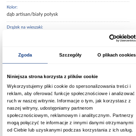
Kolor:
dąb artisan/biały połysk
Drążek na wieszaki:
Tak
Ilość drzwi:
3-drzwiowa
Zgoda
Szczegóły
O plikach cookies
Ilość szuflad:
2-szuflady
Niniejsza strona korzysta z plików cookie
Wykorzystujemy pliki cookie do spersonalizowania treści i
Kolekcja:
reklam, aby oferować funkcje społecznościowe i analizować
Elso
ruch w naszej witrynie. Informacje o tym, jak korzystasz z
naszej witryny, udostępniamy partnerom
Kolor frontów:
biały połysk
społecznościowym, reklamowym i analitycznym. Partnerzy
mogą połączyć te informacje z innymi danymi otrzymanymi
Zobacz więcej >
od Ciebie lub uzyskanymi podczas korzystania z ich usług.