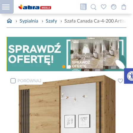
›
Sypialnia
›
Szafy
›
Szafa Canada Ca-4-200 Artisan U
Otw
PORÓWNAJ