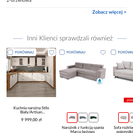
2-drzwiowa
Zobacz więcej >
Inni Klienci sprawdzali również
PORÓWNAJ
PORÓWNAJ
PORÓWN
pro
Kuchnia narożna Stilo
Biały/Artisan
265x300x180 Cm
9 999,00 zł
Narożnik z funkcją spania
Sofa rozkła
Marco beżowy
pojemnik