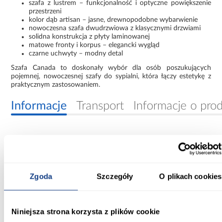
szafa z lustrem – funkcjonalność i optyczne powiększenie
przestrzeni
kolor dąb artisan – jasne, drewnopodobne wybarwienie
nowoczesna szafa dwudrzwiowa z klasycznymi drzwiami
solidna konstrukcja z płyty laminowanej
matowe fronty i korpus – elegancki wygląd
czarne uchwyty – modny detal
Szafa Canada to doskonały wybór dla osób poszukujących
pojemnej, nowoczesnej szafy do sypialni, która łączy estetykę z
praktycznym zastosowaniem.
Informacje
Transport
Informacje o pro
Szerokość [cm]:
200.00
Głębokość [cm]:
Zgoda
Szczegóły
O plikach cookies
60.00
Wysokość [cm]:
Niniejsza strona korzysta z plików cookie
215.00