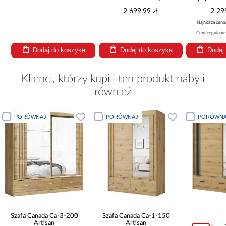
2 699,99 zł
2 29
Najniższa cena
Cena regularna
Dodaj do koszyka
Dodaj do koszyka
Dodaj
Klienci, którzy kupili ten produkt nabyli
również
PORÓWNAJ
PORÓWNAJ
PORÓWNA
Szafa Canada Ca-3-200
Szafa Canada Ca-1-150
Artisan
Artisan