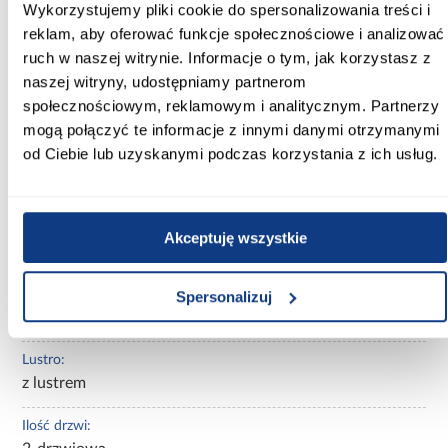
Wykorzystujemy pliki cookie do spersonalizowania treści i
Kolor frontów:
reklam, aby oferować funkcje społecznościowe i analizować
artisan
ruch w naszej witrynie. Informacje o tym, jak korzystasz z
naszej witryny, udostępniamy partnerom
Kolor korpusu:
społecznościowym, reklamowym i analitycznym. Partnerzy
dąb artisan
mogą połączyć te informacje z innymi danymi otrzymanymi
od Ciebie lub uzyskanymi podczas korzystania z ich usług.
Wybarwienie:
jasne drewnopodobne
Rodzaj szafy:
Akceptuję wszystkie
prosta
Rodzaj drzwi:
Spersonalizuj
uchylne
Lustro:
z lustrem
Ilość drzwi: