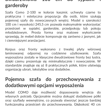
garderoby
Szafa Como 2-100 w kolorze kaszmir, uchwyty czarne to
praktyczna i estetyczna propozycja dla osób, które szukają
pojemnej szafy do nowoczesnych wnętrz. Model o szerokości
100 cm i wysokości 245,5 cm pozwala maksymalnie wykorzystać
przestrzeń w sypialni, garderobie, przedpokoju lub pokoju
młodzieżowym. Prosta forma oraz matowe wykończenie
sprawiają, że mebel dobrze komponuje się zarówno z jasnymi, jak
i ciemniejszymi aranżacjami.
Korpus oraz fronty wykonano z trwałej płyty wiórowej
laminowanej odpornej na codzienne użytkowanie. Szafa
wyposażona została w klasyczne dwudrzwiowe fronty bez lustra,
dzięki czemu prezentuje się minimalistycznie i nowocześnie. W
standardzie znajduje się aż 8 praktycznych półek, które ułatwiają
organizację ubrań, tekstyliów oraz dodatków.
Pojemna szafa do przechowywania z
dodatkowymi opcjami wyposażenia
Model COMO daje możliwość dopasowania wnętrza do
własnych potrzeb. Opcjonalnie można dokupić dodatkowe półki
oraz szuflady wewnętrzne, co pozwala stworzyć jeszcze bardziej
funkcjonalną przestrzeń do przechowywania. Głębokość 40 cm