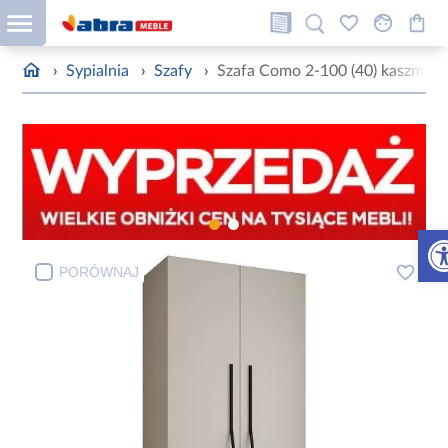
›
Sypialnia
›
Szafy
›
Szafa Como 2-100 (40) kaszmir/
Otw
PORÓWNAJ