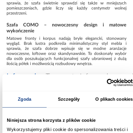
sprawia, że szafa świetnie sprawdzi się także w mniejszych
pomieszczeniach, gdzie liczy się każdy centymetr wolnej
przestrzeni.
Szafa COMO – nowoczesny design i matowe
wykończenie
Matowe fronty i korpus nadają bryle elegancki, stonowany
wygląd. Brak lustra podkreśla minimalistyczny styl mebla i
sprawia, że szafa dobrze wpisuje się w modne aranżacje
nowoczesne, loftowe oraz skandynawskie. To doskonały wybór
dla osób poszukujących funkcjonalnej szafy ubraniowej z dużą
ilością półek i możliwością rozbudowy wnętrza.
Informacje
Transport
Informacje o pro
Szerokość [cm]:
Zgoda
Szczegóły
O plikach cookies
100.00
Głębokość [cm]:
Niniejsza strona korzysta z plików cookie
40.00
Wykorzystujemy pliki cookie do spersonalizowania treści i