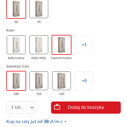
40
50
Kolor
+1
biały/czarny
biały/złoty
kaszmir/czarny
Szerokość [cm]
+8
100
110
120
Dodaj do koszyka
Kup na raty już od
38
zł/m-c >