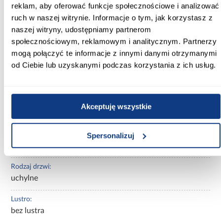
Wysokość [cm]:
reklam, aby oferować funkcje społecznościowe i analizować
245.50
ruch w naszej witrynie. Informacje o tym, jak korzystasz z
naszej witryny, udostępniamy partnerom
Kolor frontów:
społecznościowym, reklamowym i analitycznym. Partnerzy
beżowy
mogą połączyć te informacje z innymi danymi otrzymanymi
od Ciebie lub uzyskanymi podczas korzystania z ich usług.
Kolor korpusu:
beżowy
Wybarwienie:
Akceptuję wszystkie
beżowe
Rodzaj szafy:
Spersonalizuj
prosta
Rodzaj drzwi:
uchylne
Lustro:
bez lustra