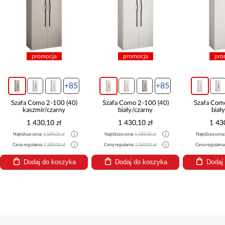
promocja
promocja
pro
+85
+85
Szafa Como 2-100 (40)
Szafa Como 2-100 (40)
Szafa Com
kaszmir/czarny
biały/czarny
biał
1 430,10 zł
1 430,10 zł
1 43
Najniższa cena:
1 589,00 zł
Najniższa cena:
1 589,00 zł
Najniższa cena
Cena regularna:
1 589,00 zł
Cena regularna:
1 589,00 zł
Cena regularna
Dodaj do koszyka
Dodaj do koszyka
Dodaj