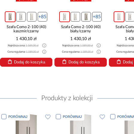
+85
+85
Szafa Como 2-100 (40)
Szafa Como 2-100 (40)
Szafa Com
kaszmir/czarny
biały/czarny
biał
1 430,10 zł
1 430,10 zł
1 43
Najniższa cena:
1 589,00 zł
Najniższa cena:
1 589,00 zł
Najniższa cena
Cena regularna:
1 589,00 zł
Cena regularna:
1 589,00 zł
Cena regularna
Dodaj do koszyka
Dodaj do koszyka
Dodaj
Produkty z kolekcji
PORÓWNAJ
PORÓWNAJ
PORÓWNA