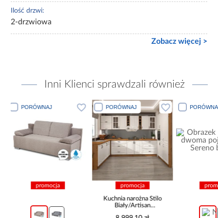
Ilość drzwi:
2-drzwiowa
Zobacz więcej >
Inni Klienci sprawdzali również
PORÓWNAJ
PORÓWNAJ
PORÓW
promocja
promocja
pr
Kuchnia narożna Stilo
Biały/Artisan
265x300x180 Cm
8 999,10 zł